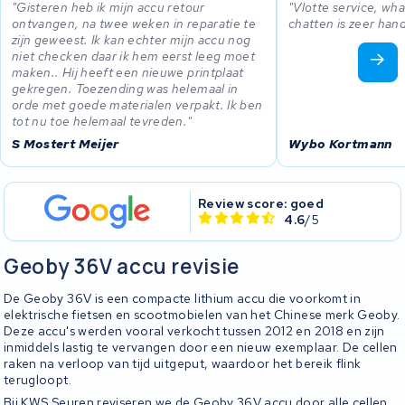
Gisteren heb ik mijn accu retour
Vlotte service, wh
ontvangen, na twee weken in reparatie te
chatten is zeer hand
zijn geweest. Ik kan echter mijn accu nog
niet checken daar ik hem eerst leeg moet
maken.. Hij heeft een nieuwe printplaat
gekregen. Toezending was helemaal in
orde met goede materialen verpakt. Ik ben
tot nu toe helemaal tevreden.
S Mostert Meijer
Wybo Kortmann
Review score: goed
4.6
/5
Geoby 36V accu revisie
De Geoby 36V is een compacte lithium accu die voorkomt in
elektrische fietsen en scootmobielen van het Chinese merk Geoby.
Deze accu's werden vooral verkocht tussen 2012 en 2018 en zijn
inmiddels lastig te vervangen door een nieuw exemplaar. De cellen
raken na verloop van tijd uitgeput, waardoor het bereik flink
terugloopt.
Bij KWS Seuren reviseren we de Geoby 36V accu door alle cellen