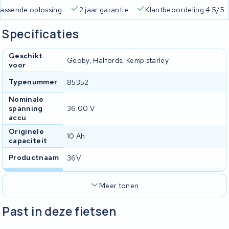
d een passende oplossing
2 jaar garantie
Klantbeoordeling 4
Specificaties
Geschikt
Geoby, Halfords, Kemp starley
voor
Typenummer
85352
Nominale
spanning
36.00 V
accu
Originele
10 Ah
capaciteit
Productnaam
36V
Meer tonen
Past in deze fietsen