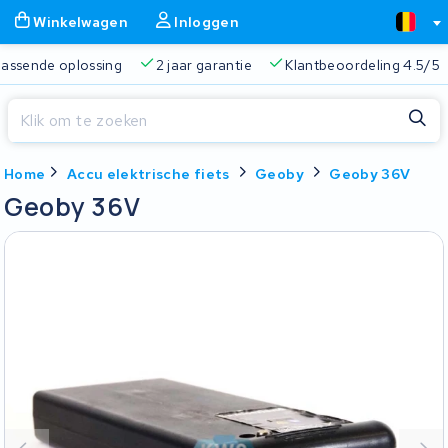
Winkelwagen
Inloggen
d een passende oplossing
2 jaar garantie
Klantbeoordeling 4
Sluiten
Home
Accu elektrische fiets
Geoby
Geoby 36V
Winkelwagen
Sluiten
Geoby 36V
Begin te typen in de zoekbalk om te zoeken
Je winkelwagen is leeg.
Gratis verzending
Altijd een passende oplossing
2 jaa