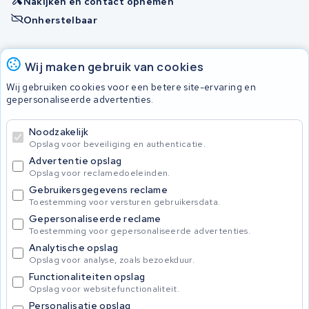
Nakijken en contact opnemen
Onherstelbaar
Accu's
Wij maken gebruik van cookies
Wij gebruiken cookies voor een betere site-ervaring en
gepersonaliseerde advertenties.
© 2026 KWS Seuren
Algemene voorwaarden
Noodzakelijk
Privacy Policy
Opslag voor beveiliging en authenticatie.
Advertentie opslag
Opslag voor reclamedoeleinden.
Gebruikersgegevens reclame
Toestemming voor versturen gebruikersdata.
Gepersonaliseerde reclame
Toestemming voor gepersonaliseerde advertenties.
Analytische opslag
Opslag voor analyse, zoals bezoekduur.
Functionaliteiten opslag
Opslag voor websitefunctionaliteit.
Personalisatie opslag