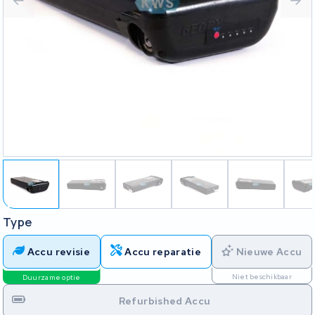
Type
Accu revisie
Accu reparatie
Nieuwe Accu
Niet beschikbaar
Duurzame optie
Refurbished Accu