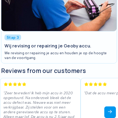
Stap 3
Wij revising or repairing je Geoby accu.
We revising or repairing je accu en houden je op de hoogte
van de voortgang.
Reviews from our customers
Zeer tevreden! Ik heb mijn accu in 2020
Dat de accu meer 
opgestuurd. Na onderzoek bleek dat de
accu defect was. Nieuwe was niet meer
verkrijgbaar. Zij stelden voor om een
andere gereviseerde accu op te sturen.
Alleen maar lof. De accu is nu 2,5 jaar oud