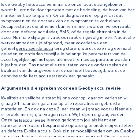
Is de Geoby fiets accu eenmaal op onze locatie aangekomen,
wordt hij grondig doorgemeten met de bedoeling, de bron van het
mankement op te sporen. Onze diagnose is er op gericht dat
symptomen en de oorzaak van de symptomen te verhelpen.
Accuprestaties die afnemen kunnen immers worden veroorzaakt
door een defecte acculader, BMS, of de regelelektronica in de
accu. Normale slijtage is vaak oorzaak en gevolg in één. Nadat alle
werkzaamheden zijn afgerond, maar voordat we een
geheel
gereviseerde accu
terug sturen, wordt deze nog eenmaal
geladen en ontladen terwijl alle belangrijke parameters van de
accu tegelijkertijd met speciale meet- en testapparatuur worden
bijgehouden. Pas nadat alle resultaten van de onderzoeken de
kwaliteit van de uitgevoerde revisie heeft bevestigd, wordt de
gereviseerde fiets accu verzendklaar gemaakt.
Argumenten die spreken voor een Geoby accu revisie
Kwaliteit en veiligheid staat bij ons voorop, daarom verlenen wij
graag 24 maanden garantie op alle reparaties en gebruikte
materialen. En ook na deze 2 jaar staan wij graag voor u klaar als
er problemen zijn, of vragen rijzen. Wij helpen u graag verder.
Onze
fietsaccu revisie
is erop gericht om jou als klant een
duurzame en kosten besparende oplossing te bieden bij versleten
en defecte E-bike accu’s. Ook zijn er mogelijkheden om uw Geoby
fiets accu te upgraden naar een hogere capaciteit. Onze service