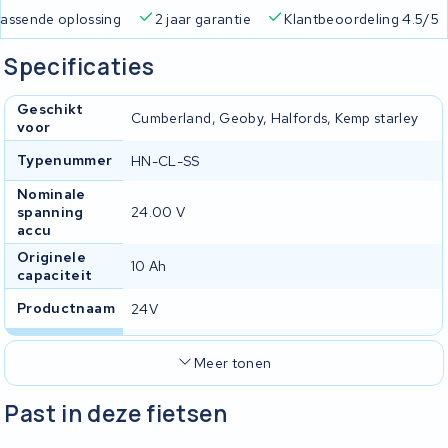
 passende oplossing
2 jaar garantie
Klantbeoordeling 4.5/5
Specificaties
Geschikt
Cumberland, Geoby, Halfords, Kemp starley
voor
Typenummer
HN-CL-SS
Nominale
spanning
24.00 V
accu
Originele
10 Ah
capaciteit
Productnaam
24V
Meer tonen
Past in deze fietsen