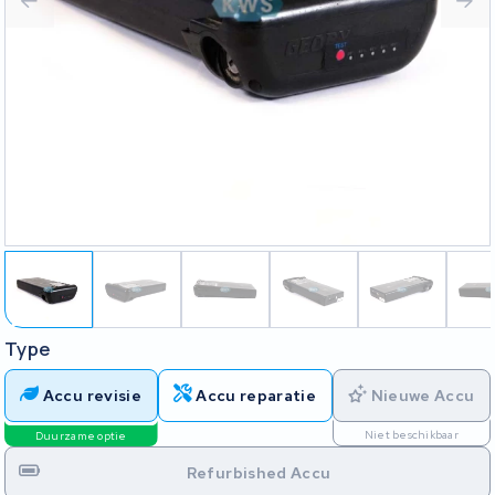
Type
Accu revisie
Accu reparatie
Nieuwe Accu
Niet beschikbaar
Duurzame optie
Refurbished Accu