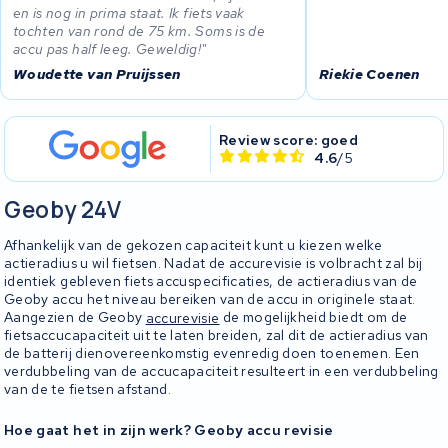
en is nog in prima staat. Ik fiets vaak
tochten van rond de 75 km. Soms is de
accu pas half leeg. Geweldig!
Woudette van Pruijssen
Riekie Coenen
Review score: goed
4.6
/5
Geoby 24V
Afhankelijk van de gekozen capaciteit kunt u kiezen welke
actieradius u wil fietsen. Nadat de accurevisie is volbracht zal bij
identiek gebleven fiets accuspecificaties, de actieradius van de
Geoby accu het niveau bereiken van de accu in originele staat.
Aangezien de Geoby
accurevisie
de mogelijkheid biedt om de
fietsaccucapaciteit uit te laten breiden, zal dit de actieradius van
de batterij dienovereenkomstig evenredig doen toenemen. Een
verdubbeling van de accucapaciteit resulteert in een verdubbeling
van de te fietsen afstand.
Hoe gaat het in zijn werk? Geoby accu revisie