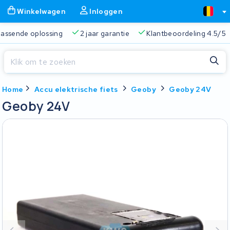
Winkelwagen
Inloggen
 passende oplossing
2 jaar garantie
Klantbeoordeling 4.5/5
Sluiten
Home
Accu elektrische fiets
Geoby
Geoby 24V
Winkelwagen
Sluiten
Geoby 24V
Begin te typen in de zoekbalk om te zoeken
Je winkelwagen is leeg.
Gratis verzending
Altijd een passende oplossing
2 jaa