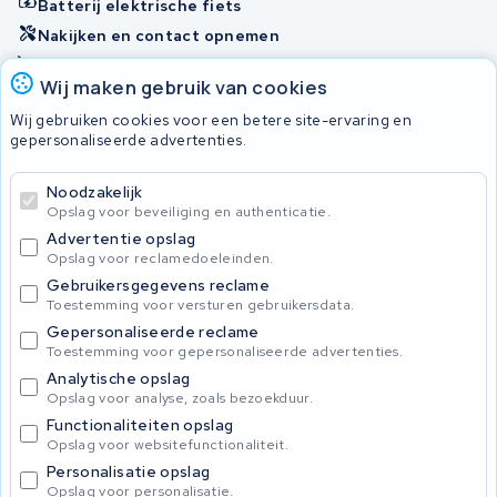
Batterij elektrische fiets
Nakijken en contact opnemen
Onherstelbaar
Wij maken gebruik van cookies
Wij gebruiken cookies voor een betere site-ervaring en
Accu's
gepersonaliseerde advertenties.
Noodzakelijk
© 2026 KWS Seuren
Opslag voor beveiliging en authenticatie.
Algemene voorwaarden
Advertentie opslag
Privacy Policy
Opslag voor reclamedoeleinden.
Gebruikersgegevens reclame
Toestemming voor versturen gebruikersdata.
Gepersonaliseerde reclame
Toestemming voor gepersonaliseerde advertenties.
Analytische opslag
Opslag voor analyse, zoals bezoekduur.
Functionaliteiten opslag
Opslag voor websitefunctionaliteit.
Personalisatie opslag
Opslag voor personalisatie.