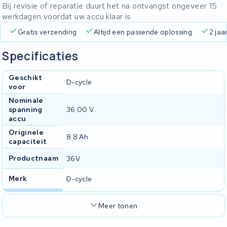
Bij revisie of reparatie duurt het na ontvangst ongeveer 15
werkdagen voordat uw accu klaar is
Gratis verzending
Altijd een passende oplossing
2 jaa
Specificaties
Geschikt
D-cycle
voor
Nominale
spanning
36.00 V
accu
Originele
8.8 Ah
capaciteit
Productnaam
36V
Merk
D-cycle
Meer tonen