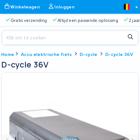
Winkelwagen
Inloggen
Gratis verzending
Altijd een passende oplossing
2 jaa
Sluiten
Home
Accu elektrische fiets
D-cycle
D-cycle 36V
Winkelwagen
Sluiten
D-cycle 36V
Begin te typen in de zoekbalk om te zoeken
Je winkelwagen is leeg.
Gratis verzending
Altijd een passende oplossing
2 jaa