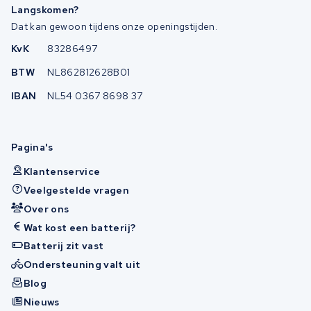
Langskomen?
Dat kan gewoon tijdens onze openingstijden.
KvK
83286497
BTW
NL862812628B01
IBAN
NL54 0367 8698 37
Pagina's
Klantenservice
Veelgestelde vragen
Over ons
Wat kost een batterij?
Batterij zit vast
Ondersteuning valt uit
Blog
Nieuws