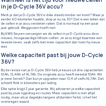
in je D-Cycle 36V accu?
Merk je dat je D-Cycle 36V e-bike steeds minder ver komt? Waar je
eerder 60 kilometer haalde, stop je nu na 30? Dat is een teken dat
de cellen in je accu versleten raken. Dat is normaal na een paar
jaar gebruik. Weggooien hoeft niet.
Bij KWS Seuren vervangen we de cellen in je D-Cycle accu door
nieuwe, hoogwaardige lithium-cellen. Je accu krijgt daarmee een
tweede leven, vaak zelfs met meer capaciteit dan toen hij nieuw
was.
Welke capaciteit past bij jouw D-Cycle
36V?
Bij de revisie van je D-Cycle 36V heb je keuze uit drie capaciteiten:
10Ah, 13,4Ah of 16,7Ah. De originele accu heeft meestal 10Ah. Wil
je meer bereik? Dan kun je upgraden naar 13,4 of zelfs 16,7Ah. Dat
scheelt flink in kilometers per lading.
Elke optie krijgt 2 jaar garantie. Wij adviseren je welke capaciteit
past bij jouw rijgedrag en routes. Meer capaciteit is niet altijd
nodig, maar als je dagelijks langere afstanden fietst, is het het
overwegen waard.