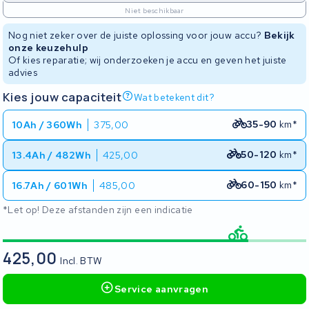
Niet beschikbaar
Nog niet zeker over de juiste oplossing voor jouw accu?
Bekijk
onze keuzehulp
Of kies reparatie; wij onderzoeken je accu en geven het juiste
advies
Kies jouw capaciteit
Wat betekent dit?
35-90
km*
10Ah / 360Wh
375,00
50-120
km*
13.4Ah / 482Wh
425,00
60-150
km*
16.7Ah / 601Wh
485,00
*Let op! Deze afstanden zijn een indicatie
425,00
Incl. BTW
Service aanvragen