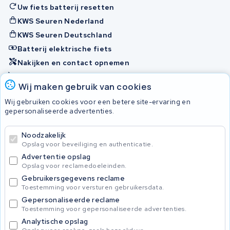
Uw fiets batterij resetten
KWS Seuren Nederland
KWS Seuren Deutschland
Batterij elektrische fiets
Nakijken en contact opnemen
Onherstelbaar
Wij maken gebruik van cookies
Wij gebruiken cookies voor een betere site-ervaring en
Accu's
gepersonaliseerde advertenties.
Noodzakelijk
© 2026 KWS Seuren
Opslag voor beveiliging en authenticatie.
Algemene voorwaarden
Advertentie opslag
Privacy Policy
Opslag voor reclamedoeleinden.
Gebruikersgegevens reclame
Toestemming voor versturen gebruikersdata.
Gepersonaliseerde reclame
Toestemming voor gepersonaliseerde advertenties.
Analytische opslag