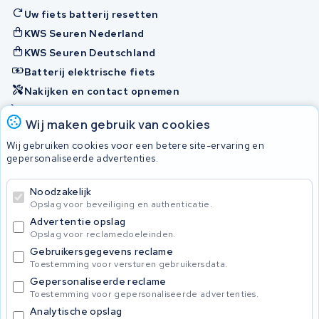
Uw fiets batterij resetten
KWS Seuren Nederland
KWS Seuren Deutschland
Batterij elektrische fiets
Nakijken en contact opnemen
Onherstelbaar
Wij maken gebruik van cookies
Wij gebruiken cookies voor een betere site-ervaring en
Accu's
gepersonaliseerde advertenties.
Noodzakelijk
© 2026 KWS Seuren
Opslag voor beveiliging en authenticatie.
Algemene voorwaarden
Advertentie opslag
Privacy Policy
Opslag voor reclamedoeleinden.
Gebruikersgegevens reclame
Toestemming voor versturen gebruikersdata.
Gepersonaliseerde reclame
Toestemming voor gepersonaliseerde advertenties.
Analytische opslag