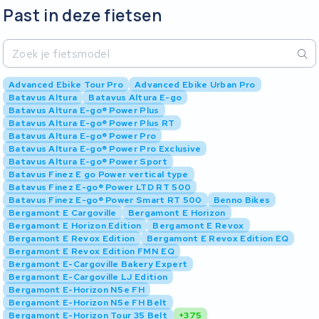
Past in deze fietsen
Advanced Ebike Tour Pro
Advanced Ebike Urban Pro
Batavus Altura
Batavus Altura E-go
Batavus Altura E-go® Power Plus
Batavus Altura E-go® Power Plus RT
Batavus Altura E-go® Power Pro
Batavus Altura E-go® Power Pro Exclusive
Batavus Altura E-go® Power Sport
Batavus Finez E go Power vertical type
Batavus Finez E-go® Power LTD RT 500
Batavus Finez E-go® Power Smart RT 500
Benno Bikes
Bergamont E Cargoville
Bergamont E Horizon
Bergamont E Horizon Edition
Bergamont E Revox
Bergamont E Revox Edition
Bergamont E Revox Edition EQ
Bergamont E Revox Edition FMN EQ
Bergamont E-Cargoville Bakery Expert
Bergamont E-Cargoville LJ Edition
Bergamont E-Horizon N5e FH
Bergamont E-Horizon N5e FH Belt
Bergamont E-Horizon Tour 35 Belt
+375