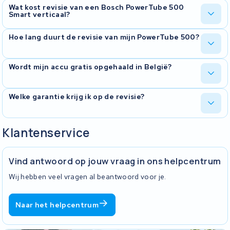
Wat kost revisie van een Bosch PowerTube 500
Smart verticaal?
De prijs verschilt per accu en hangt af van hoeveel cellen
Hoe lang duurt de revisie van mijn PowerTube 500?
vervangen moeten worden. Na ontvangst krijg je een vrijblijvende
prijsopgave. Revisie is doorgaans flink goedkoper dan een nieuwe
PowerTube aanschaffen.
De exacte doorlooptijd hangt af van de drukte in onze werkplaats
Wordt mijn accu gratis opgehaald in België?
en de beschikbaarheid van onderdelen. Via onze online tracker
kun je de voortgang van je accu live volgen.
Ja. KWS Seuren regelt gratis ophaling en gratis retourzending in
Welke garantie krijg ik op de revisie?
heel België. Verpak je accu goed en wij doen de rest.
Op elke revisie geven we 2 jaar garantie. Die geldt op de
Klantenservice
vervangen cellen en het uitgevoerde werk. Je ontvangt bij elke
revisie ook een testrapport met de meetresultaten van je accu.
Vind antwoord op jouw vraag in ons helpcentrum
Wij hebben veel vragen al beantwoord voor je.
Naar het helpcentrum