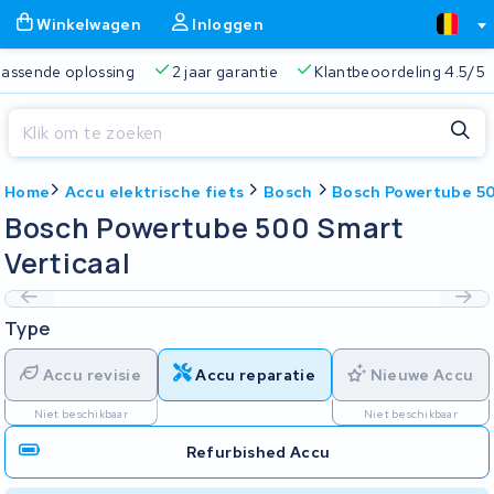
Winkelwagen
Inloggen
 passende oplossing
2 jaar garantie
Klantbeoordeling 4.5/5
Sluiten
Home
Accu elektrische fiets
Bosch
Bosch Powertube 50
Winkelwagen
Sluiten
Bosch Powertube 500 Smart
Begin te typen in de zoekbalk om te zoeken
Verticaal
Je winkelwagen is leeg.
Type
Gratis verzending
Altijd een passende oplossing
2 jaa
Accu revisie
Accu reparatie
Nieuwe Accu
Niet beschikbaar
Niet beschikbaar
Refurbished Accu