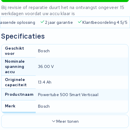
Bij revisie of reparatie duurt het na ontvangst ongeveer 15
werkdagen voordat uw accu klaar is
 passende oplossing
2 jaar garantie
Klantbeoordeling 4.5/5
Specificaties
Geschikt
Bosch
voor
Nominale
spanning
36.00 V
accu
Originele
13.4 Ah
capaciteit
Productnaam
Powertube 500 Smart Verticaal
Merk
Bosch
Meer tonen