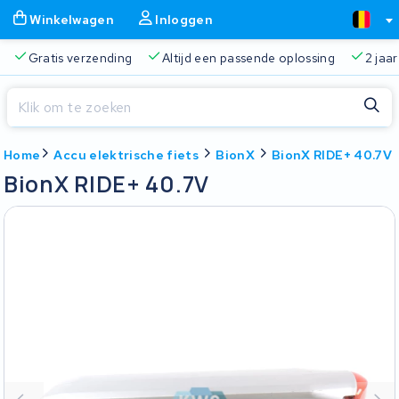
Winkelwagen
Inloggen
Gratis verzending
Altijd een passende oplossing
2 jaa
Sluiten
Home
Accu elektrische fiets
BionX
BionX RIDE+ 40.7V
Winkelwagen
Sluiten
BionX RIDE+ 40.7V
Begin te typen in de zoekbalk om te zoeken
Je winkelwagen is leeg.
Gratis verzending
Altijd een passende oplossing
2 jaa