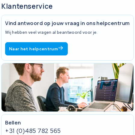
het uitgevoerde werk.
Een accu die niet meer reageert hoeft niet per se kapotte cellen te
Klantenservice
hebben. Het BMS kan in een beveiligingsmodus staan, of de lader
kan defect zijn. Wij testen alles apart en stellen vast waar het
probleem zit. Zo betaal je alleen voor wat echt gerepareerd moet
Vind antwoord op jouw vraag in ons helpcentrum
worden.
Wij hebben veel vragen al beantwoord voor je.
Naar het helpcentrum
Bellen
+31 (0)485 782 565