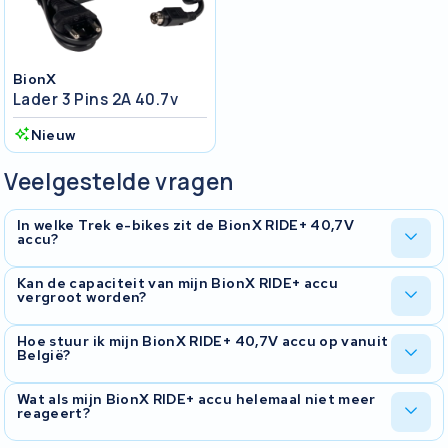
BionX
Lader 3 Pins 2A 40.7v
Nieuw
Veelgestelde vragen
In welke Trek e-bikes zit de BionX RIDE+ 40,7V
accu?
Deze accu komt voor in diverse Trek modellen uit 2010-2011,
Kan de capaciteit van mijn BionX RIDE+ accu
vergroot worden?
waaronder de Navigator L500, T80+, L500+, T400+,
Transport+, 7200+, 7200+ L100+ BLX en T80+ GL. Het
cellenpakket bevat 11 cellen in serie met een 3-pins aansluiting.
Bij revisie plaatsen we nieuwe cellen. Afhankelijk van het
Hoe stuur ik mijn BionX RIDE+ 40,7V accu op vanuit
België?
beschikbare celtype kan de capaciteit gelijk blijven of toenemen
ten opzichte van de originele specificatie. We adviseren je vooraf
welke opties er zijn voor jouw specifieke accu.
Na aanmelding ontvang je een gratis verzendlabel. Verpak de accu
Wat als mijn BionX RIDE+ accu helemaal niet meer
reageert?
stevig en lever het pakket in bij het opgegeven afhaalpunt. De
retourzending na revisie is ook gratis. Je krijgt 2 jaar garantie op