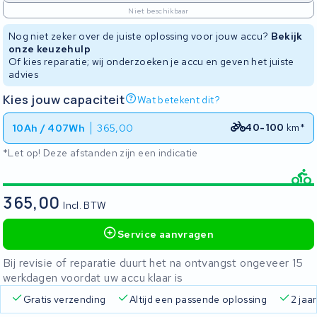
Niet beschikbaar
Nog niet zeker over de juiste oplossing voor jouw accu?
Bekijk
onze keuzehulp
Of kies reparatie; wij onderzoeken je accu en geven het juiste
advies
Kies jouw capaciteit
Wat betekent dit?
40-100
km*
10Ah / 407Wh
365,00
*Let op! Deze afstanden zijn een indicatie
365,00
Incl. BTW
Service aanvragen
Bij revisie of reparatie duurt het na ontvangst ongeveer 15
werkdagen voordat uw accu klaar is
Gratis verzending
Altijd een passende oplossing
2 jaa