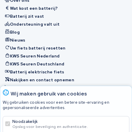
Over ons
Wat kost een batterij?
Batterij zit vast
Ondersteuning valt uit
Blog
Nieuws
Uw fiets batterij resetten
KWS Seuren Nederland
KWS Seuren Deutschland
Batterij elektrische fiets
Nakijken en contact opnemen
Onherstelbaar
Wij maken gebruik van cookies
Wij gebruiken cookies voor een betere site-ervaring en
Accu's
gepersonaliseerde advertenties.
Noodzakelijk
© 2026 KWS Seuren
Opslag voor beveiliging en authenticatie.