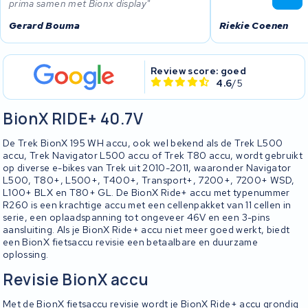
prima samen met Bionx display
Gerard Bouma
Riekie Coenen
Review score: goed
4.6
/5
BionX RIDE+ 40.7V
De Trek BionX 195 WH accu, ook wel bekend als de Trek L500
accu, Trek Navigator L500 accu of Trek T80 accu, wordt gebruikt
op diverse e-bikes van Trek uit 2010-2011, waaronder Navigator
L500, T80+, L500+, T400+, Transport+, 7200+, 7200+ WSD,
L100+ BLX en T80+ GL. De BionX Ride+ accu met typenummer
R260 is een krachtige accu met een cellenpakket van 11 cellen in
serie, een oplaadspanning tot ongeveer 46V en een 3-pins
aansluiting. Als je BionX Ride+ accu niet meer goed werkt, biedt
een BionX fietsaccu revisie een betaalbare en duurzame
oplossing.
Revisie BionX accu
Met de BionX fietsaccu revisie wordt je BionX Ride+ accu grondig