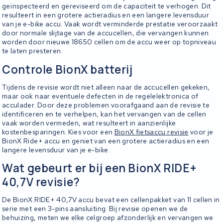
geïnspecteerd en gereviseerd om de capaciteit te verhogen. Dit
resulteert in een grotere actieradius en een langere levensduur
van je e-bike accu. Vaak wordt verminderde prestatie veroorzaakt
door normale slijtage van de accucellen, die vervangen kunnen
worden door nieuwe 18650 cellen om de accu weer op topniveau
te laten presteren.
Controle BionX batterij
Tijdens de revisie wordt niet alleen naar de accucellen gekeken,
maar ook naar eventuele defecten in de regelelektronica of
acculader. Door deze problemen voorafgaand aan de revisie te
identificeren en te verhelpen, kan het vervangen van de cellen
vaak worden vermeden, wat resulteert in aanzienlijke
kostenbesparingen. Kies voor een
BionX fietsaccu revisie
voor je
BionX Ride+ accu en geniet van een grotere actieradius en een
langere levensduur van je e-bike.
Wat gebeurt er bij een BionX RIDE+
40,7V revisie?
De BionX RIDE+ 40,7V accu bevat een cellenpakket van 11 cellen in
serie met een 3-pins aansluiting. Bij revisie openen we de
behuizing, meten we elke celgroep afzonderlijk en vervangen we