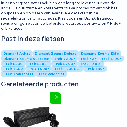
in een vergrote actieradius en een langere levensduur van de
accu. Dit duurzame en kosteneffectieve proces omvat ook het
opsporen en oplossen van eventuele defecten in de
regelelektronica of acculader. Kies voor een BionX fietsaccu
revisie en geniet van verbeterde prestaties voor uw BionX Ride+
e-bike accu.
Past in deze fietsen
Diamant Achat
Diamant Zouma Deluxe
Diamant Zouma Elite
Diamant Zouma Supreme
Trek 7200+
Trek FX+
Trek L100+
Trek L500
Trek L500+
Trek L700+
Trek T400+
Trek T500
Trek T500+
Trek T500SL+
Trek T80+
Trek Transport+
Trek Valencia+
Gerelateerde producten