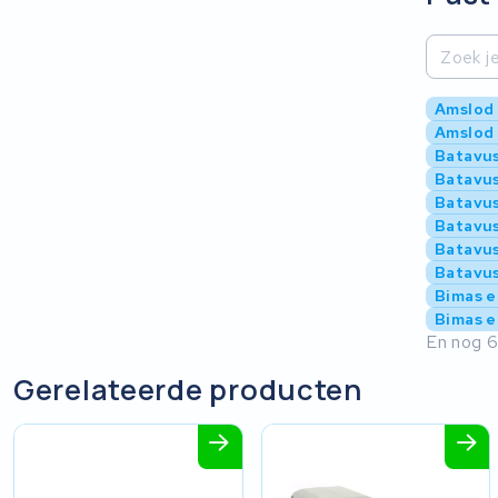
Amslod 
Amslod 
Batavu
Batavus
Batavus
Batavus
Batavus
Batavu
Bimas 
Bimas eC
En nog 6
Gerelateerde producten