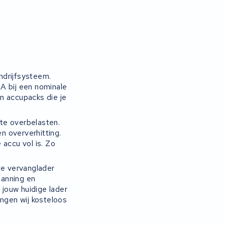
ndrijfsysteem.
A bij een nominale
n accupacks die je
te overbelasten.
n oververhitting.
accu vol is. Zo
te vervanglader
panning en
 jouw huidige lader
rengen wij kosteloos