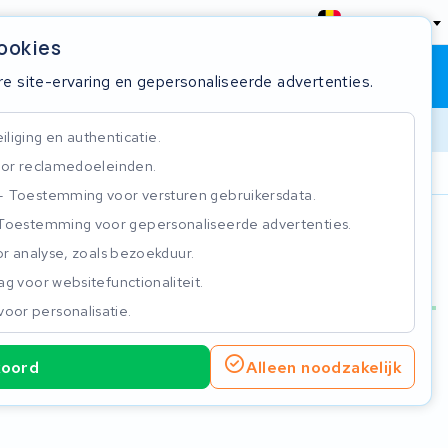
België
cookies
Winkelwagen
Inloggen
re site-ervaring en gepersonaliseerde advertenties.
liging en authenticatie.
or reclamedoeleinden.
ie
Klantbeoordeling 4.5/5
Toestemming voor versturen gebruikersdata.
Toestemming voor gepersonaliseerde advertenties.
n
r analyse, zoals bezoekduur.
g voor websitefunctionaliteit.
voor personalisatie.
koord
Alleen noodzakelijk