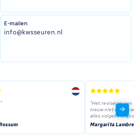
E-mailen
info@kwsseuren.nl
.
Het reviseren van 
nieuw niet meer ka
alles volgens afspra
 Rossum
Margarita Lambre