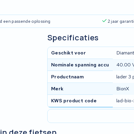
ijd een passende oplossing
2 jaar garant
Specificaties
Geschikt voor
Diamant
Nominale spanning accu
40.00 
Productnaam
lader 3
Merk
BionX
KWS product code
lad-bio
in deze fietsen