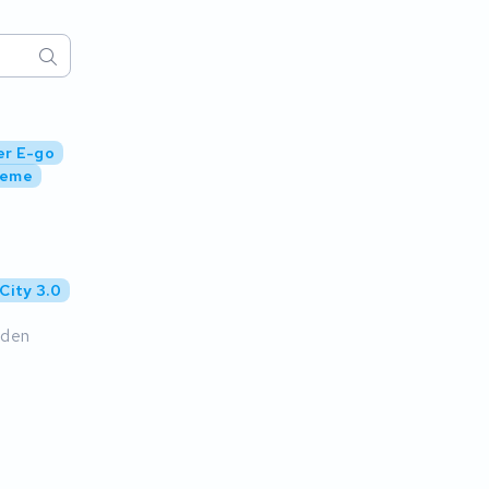
er E-go
reme
City 3.0
nden