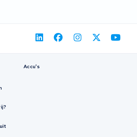
Accu's
n
ij?
uit