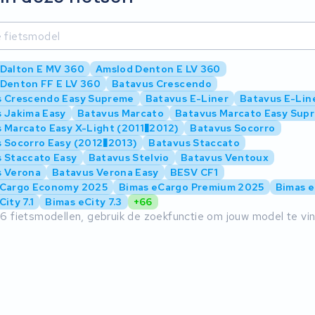
Dalton E MV 360
Amslod Denton E LV 360
Denton FF E LV 360
Batavus Crescendo
s Crescendo Easy Supreme
Batavus E-Liner
Batavus E-Lin
 Jakima Easy
Batavus Marcato
Batavus Marcato Easy Sup
 Marcato Easy X-Light (2011�2012)
Batavus Socorro
 Socorro Easy (2012�2013)
Batavus Staccato
 Staccato Easy
Batavus Stelvio
Batavus Ventoux
s Verona
Batavus Verona Easy
BESV CF1
eCargo Economy 2025
Bimas eCargo Premium 2025
Bimas e
ity 7.1
Bimas eCity 7.3
+66
6 fietsmodellen, gebruik de zoekfunctie om jouw model te vi