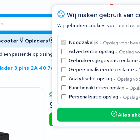
Beoordeling
4,6/5
Wij maken gebruik van 
Wij gebruiken cookies voor een bete
 scooter
Opladers
Accessoires
Noodzakelijk
Opslag voor bevei
Advertentie opslag
Opslag vo
ijd een passende oplossing
2 jaar garant
Gebruikersgegevens reclame
lader 3 pins 2A 40.7v
Gepersonaliseerde reclame
Sluite
Analytische opslag
Opslag voo
Functionaliteiten opslag
Opsla
Personalisatie opslag
Opslag 
95,00
Incl. BTW
Alles ak
Toevoegen aan winkelwagen
Begin te typen in de zoekbalk om te zoeken