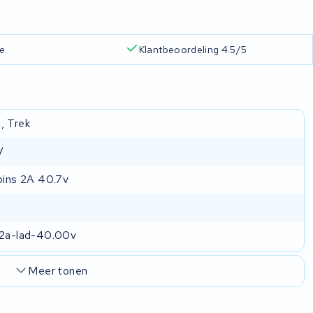
ie
Klantbeoordeling 4.5/5
, Trek
V
 pins 2A 40.7v
-2a-lad-40.00v
Meer tonen