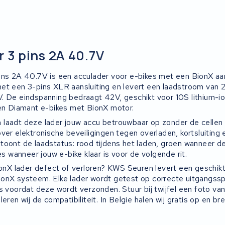
r 3 pins 2A 40.7V
ins 2A 40.7V is een acculader voor e-bikes met een BionX aa
et een 3-pins XLR aansluiting en levert een laadstroom van 2
. De eindspanning bedraagt 42V, geschikt voor 10S lithium-io
 en Diamant e-bikes met BionX motor.
laadt deze lader jouw accu betrouwbaar op zonder de cellen 
ver elektronische beveiligingen tegen overladen, kortsluiting e
toont de laadstatus: rood tijdens het laden, groen wanneer de 
ies wanneer jouw e-bike klaar is voor de volgende rit.
BionX lader defect of verloren? KWS Seuren levert een geschik
onX systeem. Elke lader wordt getest op correcte uitgangss
s voordat deze wordt verzonden. Stuur bij twijfel een foto van
leren wij de compatibiliteit. In Belgie halen wij gratis op en b