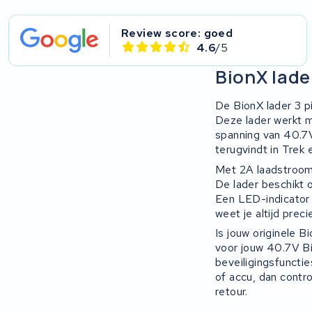
Review score: goed
4.6
/5
BionX lade
De BionX lader 3 p
Deze lader werkt m
spanning van 40.7V
terugvindt in Trek
Met 2A laadstroom 
De lader beschikt o
Een LED-indicator 
weet je altijd prec
Is jouw originele 
voor jouw 40.7V Bi
beveiligingsfunctie
of accu, dan contro
retour.