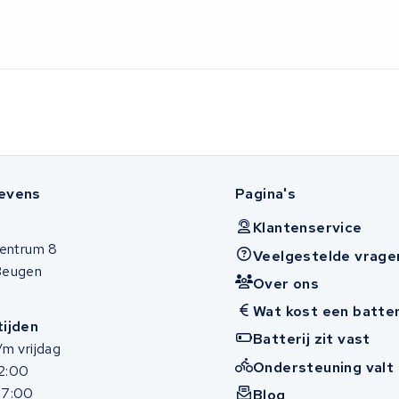
evens
Pagina's
Klantenservice
entrum 8
Veelgestelde vrage
Beugen
Over ons
Wat kost een batter
ijden
Batterij zit vast
m vrijdag
Ondersteuning valt 
12:00
17:00
Blog