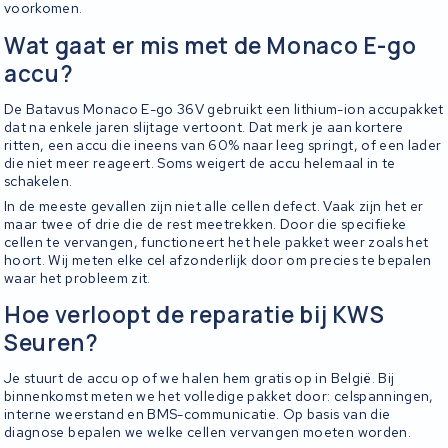
voorkomen.
Wat gaat er mis met de Monaco E-go
accu?
De Batavus Monaco E-go 36V gebruikt een lithium-ion accupakket
dat na enkele jaren slijtage vertoont. Dat merk je aan kortere
ritten, een accu die ineens van 60% naar leeg springt, of een lader
die niet meer reageert. Soms weigert de accu helemaal in te
schakelen.
In de meeste gevallen zijn niet alle cellen defect. Vaak zijn het er
maar twee of drie die de rest meetrekken. Door die specifieke
cellen te vervangen, functioneert het hele pakket weer zoals het
hoort. Wij meten elke cel afzonderlijk door om precies te bepalen
waar het probleem zit.
Hoe verloopt de reparatie bij KWS
Seuren?
Je stuurt de accu op of we halen hem gratis op in België. Bij
binnenkomst meten we het volledige pakket door: celspanningen,
interne weerstand en BMS-communicatie. Op basis van die
diagnose bepalen we welke cellen vervangen moeten worden.