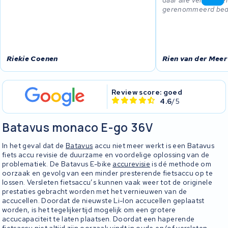
gerenommeerd bedr
Riekie Coenen
Rien van der Meer
Review score: goed
4.6
/5
Batavus monaco E-go 36V
In het geval dat de
Batavus
accu niet meer werkt is een Batavus
fiets accu revisie de duurzame en voordelige oplossing van de
problematiek. De Batavus E-bike
accurevisie
is dé methode om
oorzaak en gevolg van een minder presterende fietsaccu op te
lossen. Versleten fietsaccu’s kunnen vaak weer tot de originele
prestaties gebracht worden met het vernieuwen van de
accucellen. Doordat de nieuwste Li-Ion accucellen geplaatst
worden, is het tegelijkertijd mogelijk om een grotere
accucapaciteit te laten plaatsen. Doordat een haperende