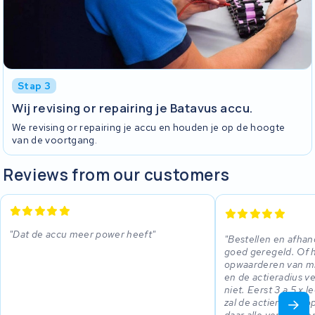
Stap 3
Wij revising or repairing je Batavus accu.
We revising or repairing je accu en houden je op de hoogte
van de voortgang.
Reviews from our customers
Dat de accu meer power heeft
Bestellen en afhand
goed geregeld. Of 
opwaarderen van mi
en de actieradius ve
niet. Eerst 3 a 5 x 
zal de actieradius 
daar alle vertrouwen