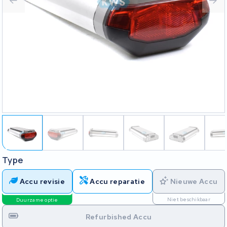
Type
Accu revisie
Accu reparatie
Nieuwe Accu
Niet beschikbaar
Duurzame optie
Refurbished Accu