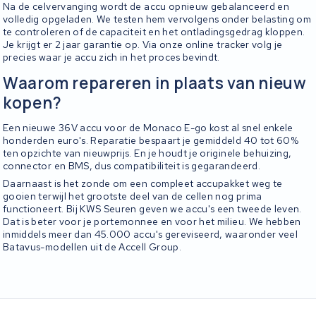
Na de celvervanging wordt de accu opnieuw gebalanceerd en
volledig opgeladen. We testen hem vervolgens onder belasting om
te controleren of de capaciteit en het ontladingsgedrag kloppen.
Je krijgt er 2 jaar garantie op. Via onze online tracker volg je
precies waar je accu zich in het proces bevindt.
Waarom repareren in plaats van nieuw
kopen?
Een nieuwe 36V accu voor de Monaco E-go kost al snel enkele
honderden euro's. Reparatie bespaart je gemiddeld 40 tot 60%
ten opzichte van nieuwprijs. En je houdt je originele behuizing,
connector en BMS, dus compatibiliteit is gegarandeerd.
Daarnaast is het zonde om een compleet accupakket weg te
gooien terwijl het grootste deel van de cellen nog prima
functioneert. Bij KWS Seuren geven we accu's een tweede leven.
Dat is beter voor je portemonnee en voor het milieu. We hebben
inmiddels meer dan 45.000 accu's gereviseerd, waaronder veel
Batavus-modellen uit de Accell Group.