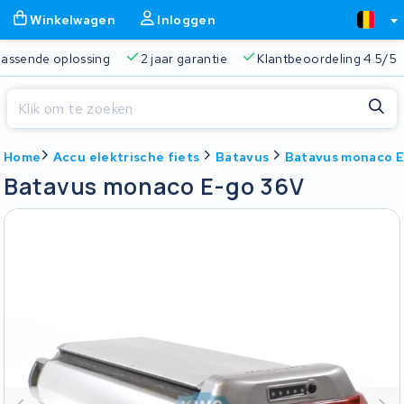
Winkelwagen
Inloggen
 passende oplossing
2 jaar garantie
Klantbeoordeling 4.5/5
Sluiten
Home
Accu elektrische fiets
Batavus
Batavus monaco 
Winkelwagen
Sluiten
Batavus monaco E-go 36V
Begin te typen in de zoekbalk om te zoeken
Je winkelwagen is leeg.
Gratis verzending
Altijd een passende oplossing
2 jaa