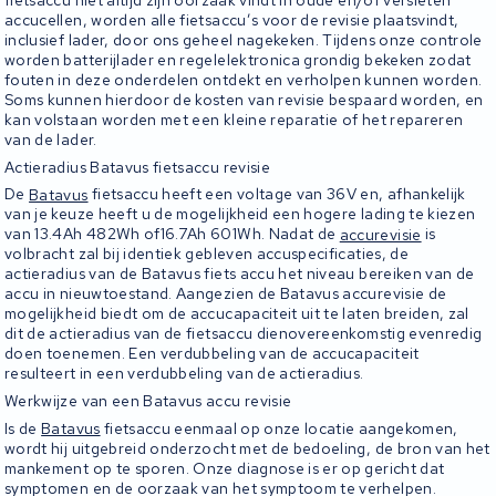
fietsaccu niet altijd zijn oorzaak vindt in oude en/of versleten
accucellen, worden alle fietsaccu’s voor de revisie plaatsvindt,
inclusief lader, door ons geheel nagekeken. Tijdens onze controle
worden batterijlader en regelelektronica grondig bekeken zodat
fouten in deze onderdelen ontdekt en verholpen kunnen worden.
Soms kunnen hierdoor de kosten van revisie bespaard worden, en
kan volstaan worden met een kleine reparatie of het repareren
van de lader.
Actieradius Batavus fietsaccu revisie
De
Batavus
fietsaccu heeft een voltage van 36V en, afhankelijk
van je keuze heeft u de mogelijkheid een hogere lading te kiezen
van 13.4Ah 482Wh of16.7Ah 601Wh. Nadat de
accurevisie
is
volbracht zal bij identiek gebleven accuspecificaties, de
actieradius van de Batavus fiets accu het niveau bereiken van de
accu in nieuwtoestand. Aangezien de Batavus accurevisie de
mogelijkheid biedt om de accucapaciteit uit te laten breiden, zal
dit de actieradius van de fietsaccu dienovereenkomstig evenredig
doen toenemen. Een verdubbeling van de accucapaciteit
resulteert in een verdubbeling van de actieradius.
Werkwijze van een Batavus accu revisie
Is de
Batavus
fietsaccu eenmaal op onze locatie aangekomen,
wordt hij uitgebreid onderzocht met de bedoeling, de bron van het
mankement op te sporen. Onze diagnose is er op gericht dat
symptomen en de oorzaak van het symptoom te verhelpen.