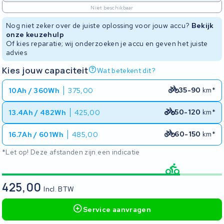
Niet beschikbaar
Nog niet zeker over de juiste oplossing voor jouw accu?
Bekijk
onze keuzehulp
Of kies reparatie; wij onderzoeken je accu en geven het juiste
advies
Kies jouw capaciteit
Wat betekent dit?
35-90
km*
10Ah / 360Wh
375,00
50-120
km*
13.4Ah / 482Wh
425,00
60-150
km*
16.7Ah / 601Wh
485,00
*Let op! Deze afstanden zijn een indicatie
425,00
Incl. BTW
Service aanvragen