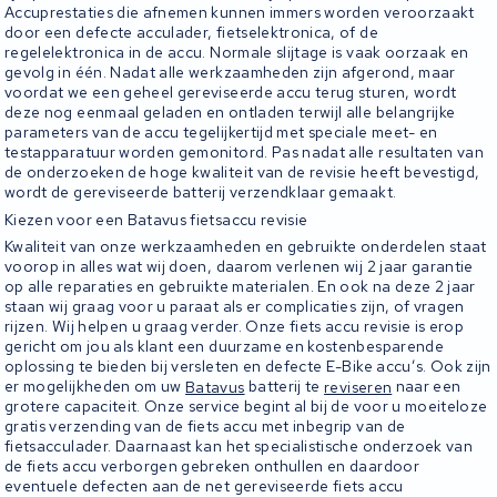
Accuprestaties die afnemen kunnen immers worden veroorzaakt
door een defecte acculader, fietselektronica, of de
regelelektronica in de accu. Normale slijtage is vaak oorzaak en
gevolg in één. Nadat alle werkzaamheden zijn afgerond, maar
voordat we een geheel gereviseerde accu terug sturen, wordt
deze nog eenmaal geladen en ontladen terwijl alle belangrijke
parameters van de accu tegelijkertijd met speciale meet- en
testapparatuur worden gemonitord. Pas nadat alle resultaten van
de onderzoeken de hoge kwaliteit van de revisie heeft bevestigd,
wordt de gereviseerde batterij verzendklaar gemaakt.
Kiezen voor een Batavus fietsaccu revisie
Kwaliteit van onze werkzaamheden en gebruikte onderdelen staat
voorop in alles wat wij doen, daarom verlenen wij 2 jaar garantie
op alle reparaties en gebruikte materialen. En ook na deze 2 jaar
staan wij graag voor u paraat als er complicaties zijn, of vragen
rijzen. Wij helpen u graag verder. Onze fiets accu revisie is erop
gericht om jou als klant een duurzame en kostenbesparende
oplossing te bieden bij versleten en defecte E-Bike accu’s. Ook zijn
er mogelijkheden om uw
Batavus
batterij te
reviseren
naar een
grotere capaciteit. Onze service begint al bij de voor u moeiteloze
gratis verzending van de fiets accu met inbegrip van de
fietsacculader. Daarnaast kan het specialistische onderzoek van
de fiets accu verborgen gebreken onthullen en daardoor
eventuele defecten aan de net gereviseerde fiets accu