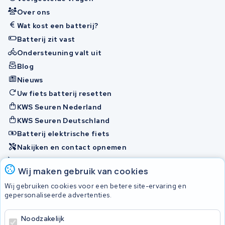
Over ons
Wat kost een batterij?
Batterij zit vast
Ondersteuning valt uit
Blog
Nieuws
Uw fiets batterij resetten
KWS Seuren Nederland
KWS Seuren Deutschland
Batterij elektrische fiets
Nakijken en contact opnemen
Onherstelbaar
Wij maken gebruik van cookies
Wij gebruiken cookies voor een betere site-ervaring en
Accu's
gepersonaliseerde advertenties.
Noodzakelijk