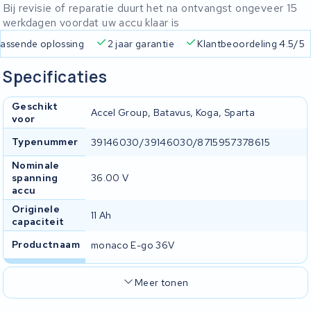
Bij revisie of reparatie duurt het na ontvangst ongeveer 15
werkdagen voordat uw accu klaar is
 passende oplossing
2 jaar garantie
Klantbeoordeling 4.5/5
Specificaties
Geschikt
Accel Group, Batavus, Koga, Sparta
voor
Typenummer
39146030/39146030/8715957378615
Nominale
spanning
36.00 V
accu
Originele
11 Ah
capaciteit
Productnaam
monaco E-go 36V
Meer tonen