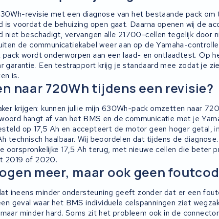
630Wh-revisie met een diagnose van het bestaande pack om t
d is voordat de behuizing open gaat. Daarna openen wij de ac
d niet beschadigt, vervangen alle 21700-cellen tegelijk door
luiten de communicatiekabel weer aan op de Yamaha-controll
t pack wordt onderworpen aan een laad- en ontlaadtest. Op h
r garantie. Een testrapport krijg je standaard mee zodat je zi
en is.
n naar 720Wh tijdens een revisie?
vaker krijgen: kunnen jullie mijn 630Wh-pack omzetten naar 72
twoord hangt af van het BMS en de communicatie met je Yam
steld op 17,5 Ah en accepteert de motor geen hoger getal, in
 technisch haalbaar. Wij beoordelen dat tijdens de diagnose. W
t je oorspronkelijke 17,5 Ah terug, met nieuwe cellen die beter
it 2019 of 2020.
ogen meer, maar ook geen foutco
 ineens minder ondersteuning geeft zonder dat er een foutc
k een geval waar het BMS individuele celspanningen ziet wegza
 maar minder hard. Soms zit het probleem ook in de connector