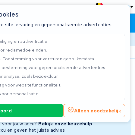
België
cookies
Winkelwagen
Inloggen
re site-ervaring en gepersonaliseerde advertenties.
liging en authenticatie.
or reclamedoeleinden.
ie
Klantbeoordeling 4.5/5
Toestemming voor versturen gebruikersdata.
Toestemming voor gepersonaliseerde advertenties.
n
r analyse, zoals bezoekduur.
g voor websitefunctionaliteit.
voor personalisatie.
ie
Nieuwe Accu
Refurbished Accu
koord
Alleen noodzakelijk
Niet beschikbaar
Niet beschikbaar
ng voor jouw accu?
Bekijk onze keuzehulp
ccu en geven het juiste advies