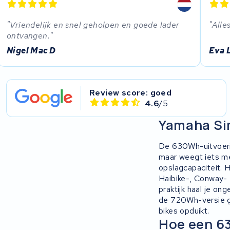
Vriendelijk en snel geholpen en goede lader
Alle
ontvangen.
Nigel Mac D
Eva 
Review score: goed
4.6
/5
Yamaha Sim
De 630Wh-uitvoerin
maar weegt iets me
opslagcapaciteit.
Haibike-, Conway- 
praktijk haal je ong
de 720Wh-versie g
bikes opduikt.
Hoe een 63