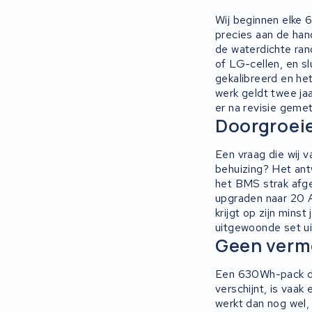
Wij beginnen elke 
precies aan de han
de waterdichte ran
of LG-cellen, en s
gekalibreerd en he
werk geldt twee jaa
er na revisie gemet
Doorgroeie
Een vraag die wij 
behuizing? Het an
het BMS strak afge
upgraden naar 20 Ah
krijgt op zijn mins
uitgewoonde set u
Geen verm
Een 630Wh-pack dat
verschijnt, is vaa
werkt dan nog wel,