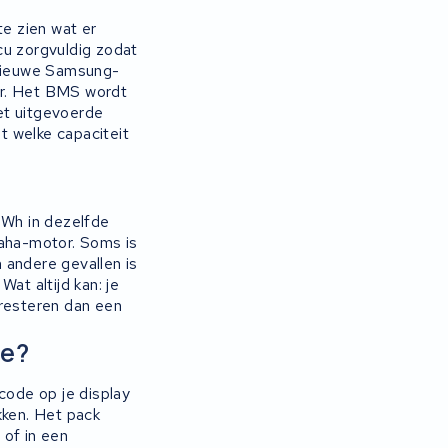
e zien wat er
cu zorgvuldig zodat
 nieuwe Samsung-
er. Het BMS wordt
et uitgevoerde
et welke capaciteit
0Wh in dezelfde
aha-motor. Soms is
 andere gevallen is
at altijd kan: je
 presteren dan een
de?
ode op je display
kken. Het pack
 of in een