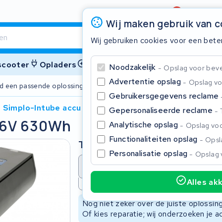
Beoordeling
4,6/5
Wij maken gebruik van 
Wij gebruiken cookies voor een bete
 scooter
Opladers
Accessoires
Noodzakelijk
Opslag voor bevei
Advertentie opslag
Opslag vo
ijd een passende oplossing
2 jaar garant
Gebruikersgegevens reclame
 Simplo-Intube accu 36V 630Wh
Gepersonaliseerde reclame
36V 630Wh
Sluite
Analytische opslag
Opslag voo
Functionaliteiten opslag
Opsla
Type
Personalisatie opslag
Opslag 
Accu revisie
Accu reparat
Alles ak
Niet beschikbaar
Begin te typen in de zoekbalk om te zoeken
Nog niet zeker over de juiste oplossi
Of kies reparatie; wij onderzoeken je a