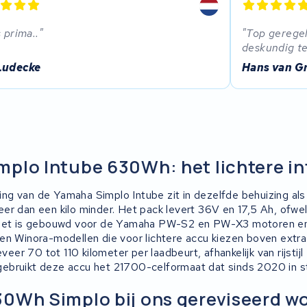
s prima..
Top geregel
deskundig t
Ludecke
Hans van G
plo Intube 630Wh: het lichtere i
g van de Yamaha Simplo Intube zit in dezelfde behuizing al
er dan een kilo minder. Het pack levert 36V en 17,5 Ah, ofw
 Het is gebouwd voor de Yamaha PW-S2 en PW-X3 motoren en 
en Winora-modellen die voor lichtere accu kiezen boven extra 
eveer 70 tot 110 kilometer per laadbeurt, afhankelijk van rijstijl
ebruikt deze accu het 21700-celformaat dat sinds 2020 in 
0Wh Simplo bij ons gereviseerd w