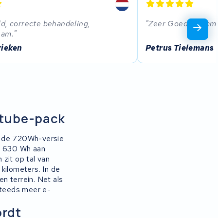
d, correcte behandeling,
Zeer Goede commun
eam.
rieken
Petrus Tielemans
ntube-pack
s de 720Wh-versie
el 630 Wh aan
zit op tal van
kilometers. In de
 en terrein. Net als
steeds meer e-
ordt