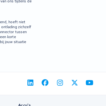
 van ons tijdens de
kend, hoeft niet
 ontlading zichzelf
connector tussen
 een korte
ij jouw situatie
Accu's