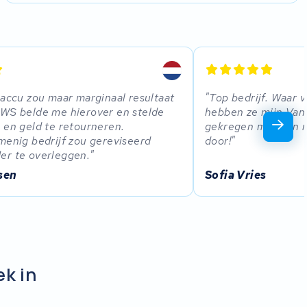
 accu zou maar marginaal resultaat
Top bedrijf. Waar 
KWS belde me hierover en stelde
hebben ze mijn Va
 en geld te retourneren.
gekregen met een r
menig bedrijf zou gereviseerd
door!
er te overleggen.
sen
Sofia Vries
ek in