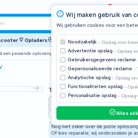
Beoordeling
4,6/5
Wij maken gebruik van 
Wij gebruiken cookies voor een bete
 scooter
Opladers
Accessoires
Noodzakelijk
Opslag voor bevei
Advertentie opslag
Opslag vo
ijd een passende oplossing
2 jaar garant
Gebruikersgegevens reclame
V
Gepersonaliseerde reclame
Sluite
Analytische opslag
Opslag voo
Functionaliteiten opslag
Opsla
Type
Personalisatie opslag
Opslag 
Accu revisie
Accu reparat
Alles ak
Niet beschikbaar
Begin te typen in de zoekbalk om te zoeken
Nog niet zeker over de juiste oplossi
Of kies reparatie; wij onderzoeken je a