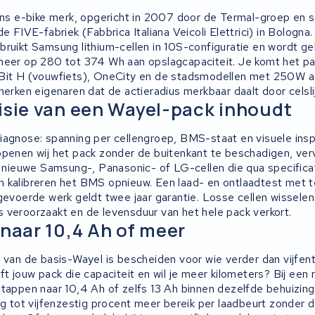
aans e-bike merk, opgericht in 2007 door de Termal-groep en 
de FIVE-fabriek (Fabbrica Italiana Veicoli Elettrici) in Bologna
bruikt Samsung lithium-cellen in 10S-configuratie en wordt ge
neer op 280 tot 374 Wh aan opslagcapaciteit. Je komt het p
Bit H (vouwfiets), OneCity en de stadsmodellen met 250W aan
merken eigenaren dat de actieradius merkbaar daalt door celsli
isie van een Wayel-pack inhoudt
iagnose: spanning per cellengroep, BMS-staat en visuele ins
openen wij het pack zonder de buitenkant te beschadigen, ve
or nieuwe Samsung-, Panasonic- of LG-cellen die qua specific
 kalibreren het BMS opnieuw. Een laad- en ontlaadtest met te
gevoerde werk geldt twee jaar garantie. Losse cellen wisselen
 veroorzaakt en de levensduur van het hele pack verkort.
 naar 10,4 Ah of meer
 van de basis-Wayel is bescheiden voor wie verder dan vijfent
ft jouw pack die capaciteit en wil je meer kilometers? Bij een r
stappen naar 10,4 Ah of zelfs 13 Ah binnen dezelfde behuizin
ig tot vijfenzestig procent meer bereik per laadbeurt zonder 