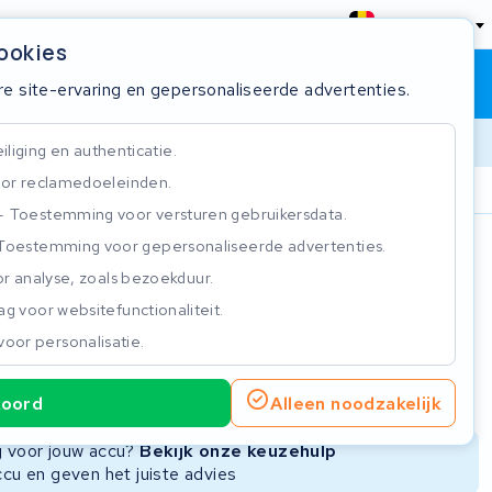
België
cookies
Winkelwagen
Inloggen
re site-ervaring en gepersonaliseerde advertenties.
liging en authenticatie.
or reclamedoeleinden.
ie
Klantbeoordeling 4.5/5
Toestemming voor versturen gebruikersdata.
Toestemming voor gepersonaliseerde advertenties.
n
r analyse, zoals bezoekduur.
g voor websitefunctionaliteit.
voor personalisatie.
ie
Nieuwe Accu
Refurbished Accu
koord
Alleen noodzakelijk
Niet beschikbaar
Niet beschikbaar
ng voor jouw accu?
Bekijk onze keuzehulp
ccu en geven het juiste advies