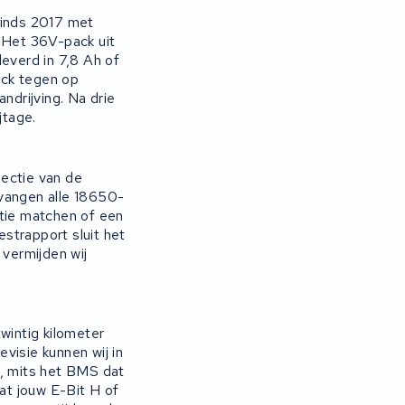
sinds 2017 met
. Het 36V-pack uit
leverd in 7,8 Ah of
ack tegen op
drijving. Na drie
jtage.
pectie van de
rvangen alle 18650-
atie matchen of een
strapport sluit het
 vermijden wij
wintig kilometer
evisie kunnen wij in
g, mits het BMS dat
dat jouw E-Bit H of