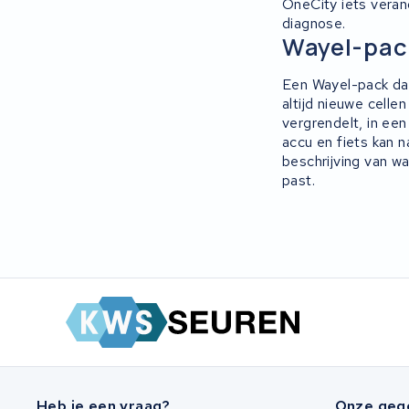
OneCity iets verand
diagnose.
Wayel-pack
Een Wayel-pack dat 
altijd nieuwe celle
vergrendelt, in ee
accu en fiets kan 
beschrijving van wa
past.
Heb je een vraag?
Onze geg