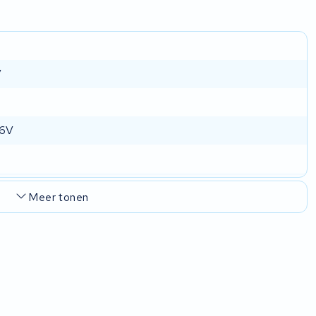
V
36V
Meer tonen