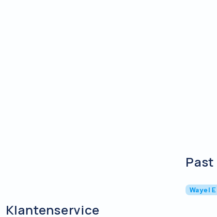
Past 
Wayel E
Klantenservice