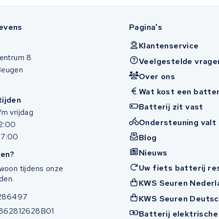
evens
Pagina's
Klantenservice
entrum 8
Veelgestelde vrage
Beugen
Over ons
Wat kost een batter
ijden
Batterij zit vast
m vrijdag
Ondersteuning valt 
12:00
17:00
Blog
Nieuws
en?
Uw fiets batterij r
woon tijdens onze
den.
KWS Seuren Nederl
286497
KWS Seuren Deutsc
862812628B01
Batterij elektrische