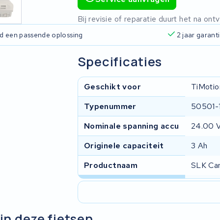
Bij revisie of reparatie duurt het na o
ijd een passende oplossing
2 jaar garant
Specificaties
Geschikt voor
TiMotio
Typenummer
50501-
Nominale spanning accu
24.00 
Originele capaciteit
3 Ah
Productnaam
SLK Car
in deze fietsen