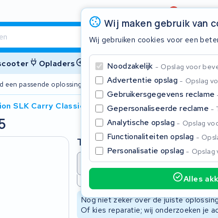
Beoordeling
4,6/5
Wij maken gebruik van 
Wij gebruiken cookies voor een bete
 scooter
Opladers
Accessoires
Noodzakelijk
Opslag voor bevei
Advertentie opslag
Opslag vo
ijd een passende oplossing
2 jaar garant
Gebruikersgegevens reclame
on SLK Carry Classic 185
Gepersonaliseerde reclame
5
Sluite
Analytische opslag
Opslag voo
Functionaliteiten opslag
Opsla
Type
Personalisatie opslag
Opslag 
Accu revisie
Accu reparat
Alles ak
Niet beschikbaar
Begin te typen in de zoekbalk om te zoeken
Nog niet zeker over de juiste oplossi
Of kies reparatie; wij onderzoeken je a