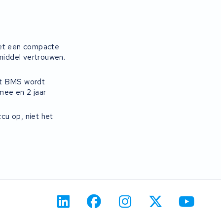
met een compacte
pmiddel vertrouwen.
et BMS wordt
mee en 2 jaar
ccu op, niet het