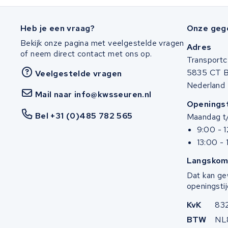
Heb je een vraag?
Onze geg
Bekijk onze pagina met veelgestelde vragen
Adres
of neem direct contact met ons op.
Transportc
5835 CT 
Veelgestelde vragen
Nederland
Mail naar info@kwsseuren.nl
Openingst
Bel +31 (0)485 782 565
Maandag t/
9:00 - 
13:00 - 
Langskom
Dat kan ge
openingstij
KvK
83
BTW
NL