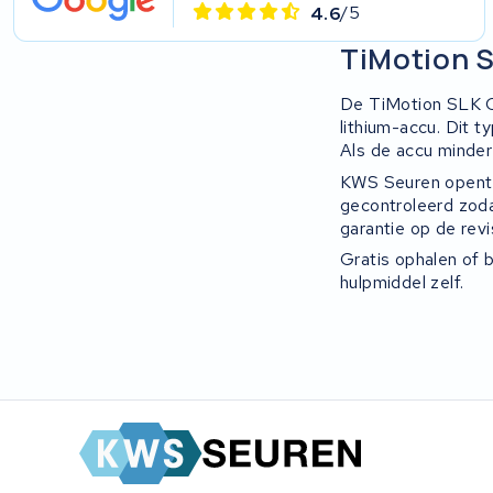
4.6
/5
TiMotion S
De TiMotion SLK Ca
lithium-accu. Dit 
Als de accu minder
KWS Seuren opent h
gecontroleerd zoda
garantie op de revi
Gratis ophalen of b
hulpmiddel zelf.