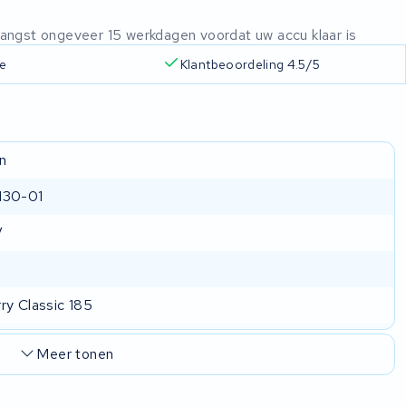
ntvangst ongeveer 15 werkdagen voordat uw accu klaar is
ie
Klantbeoordeling 4.5/5
n
130-01
V
ry Classic 185
Meer tonen