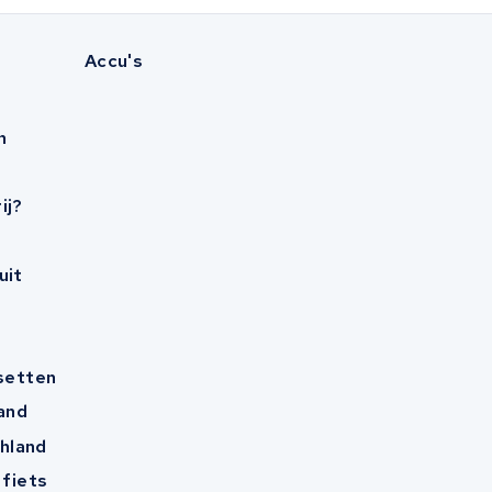
Accu's
n
ij?
uit
esetten
and
hland
 fiets