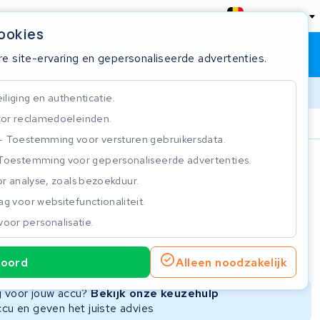
België
cookies
Winkelwagen
Inloggen
re site-ervaring en gepersonaliseerde advertenties.
liging en authenticatie.
or reclamedoeleinden.
ie
Klantbeoordeling 4.5/5
Toestemming voor versturen gebruikersdata.
Toestemming voor gepersonaliseerde advertenties.
n
r analyse, zoals bezoekduur.
g voor websitefunctionaliteit.
voor personalisatie.
ie
Nieuwe Accu
Refurbished Accu
koord
Alleen noodzakelijk
Niet beschikbaar
Niet beschikbaar
ng voor jouw accu?
Bekijk onze keuzehulp
ccu en geven het juiste advies