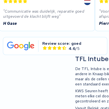
Communicatie was duidelijk, reparatie goed
Voor
uitgevoerd de klacht blijft weg
afspr
H Gase
Pier
Review score: goed
4.6
/5
TFL Intube
De TFL Intube is ee
andere in Knaap bi
maar als de cellen
een standaard exe
KWS Seuren heeft e
meten elke cel doo
gecontroleerd en zo
Vanuit België: grat