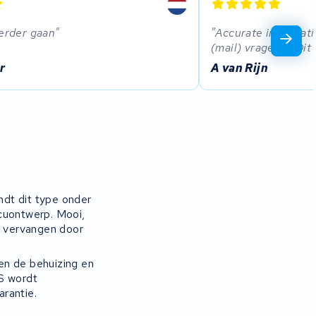
verder gaan
Accurate informati
(mail) vragen👍 Dit
r
A van Rijn
ndt dit type onder
ccuontwerp. Mooi,
e vervangen door
en de behuizing en
MS wordt
arantie.