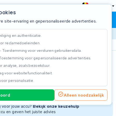
België
cookies
Winkelwagen
Inloggen
re site-ervaring en gepersonaliseerde advertenties.
liging en authenticatie.
or reclamedoeleinden.
ie
Klantbeoordeling 4.5/5
Toestemming voor versturen gebruikersdata.
Toestemming voor gepersonaliseerde advertenties.
n
r analyse, zoals bezoekduur.
g voor websitefunctionaliteit.
voor personalisatie.
ie
Nieuwe Accu
Refurbished Accu
koord
Alleen noodzakelijk
Niet beschikbaar
Niet beschikbaar
ng voor jouw accu?
Bekijk onze keuzehulp
ccu en geven het juiste advies