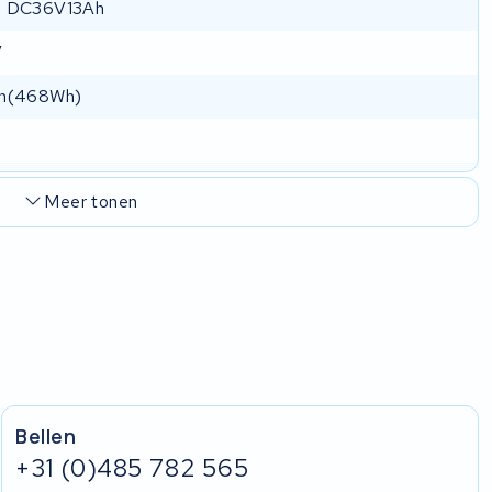
 DC36V13Ah
V
h(468Wh)
Meer tonen
Bellen
+31 (0)485 782 565