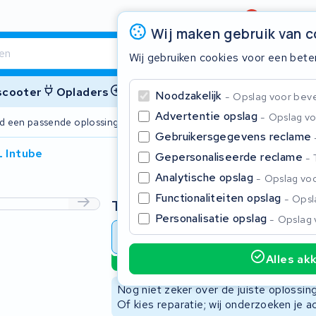
Beoordeling
4,6/5
Wij maken gebruik van 
Wij gebruiken cookies voor een bete
 scooter
Opladers
Accessoires
Noodzakelijk
Opslag voor bevei
Advertentie opslag
Opslag vo
ijd een passende oplossing
2 jaar garant
Gebruikersgegevens reclame
 Intube
Gepersonaliseerde reclame
Sluite
Analytische opslag
Opslag voo
Functionaliteiten opslag
Opsla
Type
Personalisatie opslag
Opslag 
Accu revisie
Accu reparat
Alles ak
Duurzame optie
Begin te typen in de zoekbalk om te zoeken
Nog niet zeker over de juiste oplossi
Of kies reparatie; wij onderzoeken je a