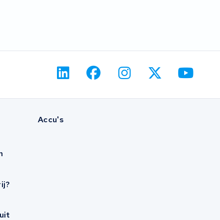
Accu's
n
ij?
uit