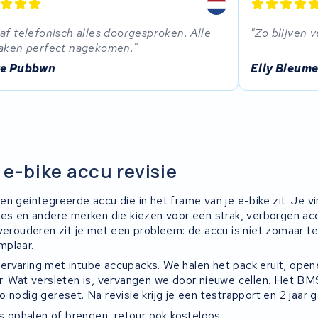
af telefonisch alles doorgesproken. Alle
Zo blijven 
aken perfect nagekomen.
re Pubbwn
Elly Bleume
 e-bike accu revisie
n geintegreerde accu die in het frame van je e-bike zit. Je vi
kes en andere merken die kiezen voor een strak, verborgen a
 verouderen zit je met een probleem: de accu is niet zomaar t
mplaar.
rvaring met intube accupacks. We halen het pack eruit, open
r. Wat versleten is, vervangen we door nieuwe cellen. Het B
 nodig gereset. Na revisie krijg je een testrapport en 2 jaar g
is ophalen of brengen, retour ook kosteloos.