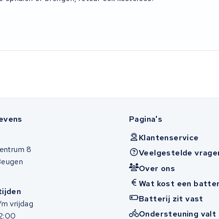
evens
Pagina's
Klantenservice
entrum 8
Veelgestelde vrage
Beugen
Over ons
Wat kost een batter
ijden
Batterij zit vast
m vrijdag
Ondersteuning valt 
12:00