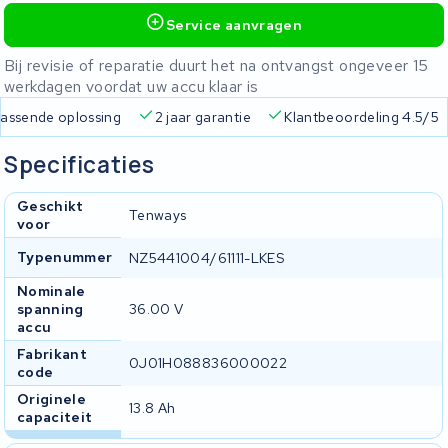
Service aanvragen
Bij revisie of reparatie duurt het na ontvangst ongeveer 15
werkdagen voordat uw accu klaar is
 passende oplossing
2 jaar garantie
Klantbeoordeling 4.5/5
Specificaties
Geschikt
Tenways
voor
Typenummer
NZ5441004/61111-LKES
Nominale
spanning
36.00 V
accu
Fabrikant
0J01H088836000022
code
Originele
13.8 Ah
capaciteit