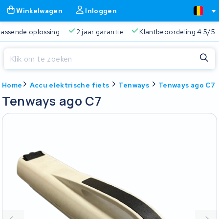
Winkelwagen
Inloggen
 passende oplossing
2 jaar garantie
Klantbeoordeling 4.5/5
Sluiten
Home
Accu elektrische fiets
Tenways
Tenways ago C7
Winkelwagen
Sluiten
Tenways ago C7
Begin te typen in de zoekbalk om te zoeken
Je winkelwagen is leeg.
Gratis verzending
Altijd een passende oplossing
2 jaa