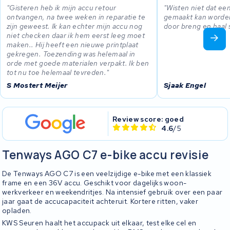
Gisteren heb ik mijn accu retour
Wisten niet dat ee
ontvangen, na twee weken in reparatie te
gemaakt kan worden
zijn geweest. Ik kan echter mijn accu nog
door breng en haal 
niet checken daar ik hem eerst leeg moet
maken.. Hij heeft een nieuwe printplaat
gekregen. Toezending was helemaal in
orde met goede materialen verpakt. Ik ben
tot nu toe helemaal tevreden.
S Mostert Meijer
Sjaak Engel
Review score: goed
4.6
/5
Tenways AGO C7 e-bike accu revisie
De Tenways AGO C7 is een veelzijdige e-bike met een klassiek
frame en een 36V accu. Geschikt voor dagelijks woon-
werkverkeer en weekendritjes. Na intensief gebruik over een paar
jaar gaat de accucapaciteit achteruit. Kortere ritten, vaker
opladen.
KWS Seuren haalt het accupack uit elkaar, test elke cel en