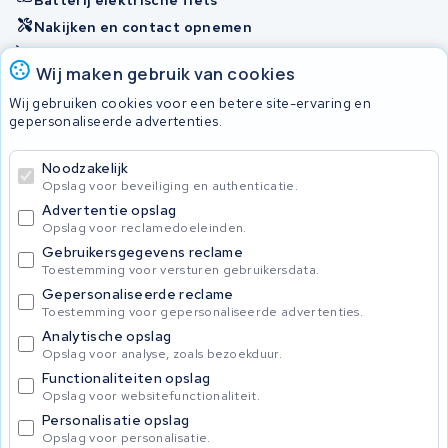
Nakijken en contact opnemen
Onherstelbaar
Wij maken gebruik van cookies
Wij gebruiken cookies voor een betere site-ervaring en
Accu's
gepersonaliseerde advertenties.
Noodzakelijk
© 2026 KWS Seuren
Opslag voor beveiliging en authenticatie.
Algemene voorwaarden
Advertentie opslag
Privacy Policy
Opslag voor reclamedoeleinden.
Gebruikersgegevens reclame
Toestemming voor versturen gebruikersdata.
Gepersonaliseerde reclame
Toestemming voor gepersonaliseerde advertenties.
Analytische opslag
Opslag voor analyse, zoals bezoekduur.
Functionaliteiten opslag
Opslag voor websitefunctionaliteit.
Personalisatie opslag
Opslag voor personalisatie.