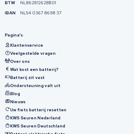
BTW
NL862812628B01
IBAN
NL54 0367 8698 37
Pagina's
Klantenservice
Veelgestelde vragen
Over ons
Wat kost een batterij?
Batterij zit vast
Ondersteuning valt uit
Blog
Nieuws
Uw fiets batterij resetten
KWS Seuren Nederland
KWS Seuren Deutschland
Batterij elektrische fiets