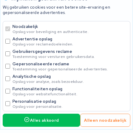
Wij gebruiken cookies voor een betere site-ervaring en
Accu's
gepersonaliseerde advertenties.
Noodzakelijk
© 2026 KWS Seuren
Opslag voor beveiliging en authenticatie.
Algemene voorwaarden
Advertentie opslag
Privacy Policy
Opslag voor reclamedoeleinden.
Gebruikersgegevens reclame
Toestemming voor versturen gebruikersdata.
Gepersonaliseerde reclame
Toestemming voor gepersonaliseerde advertenties.
Analytische opslag
Opslag voor analyse, zoals bezoekduur.
Functionaliteiten opslag
Opslag voor websitefunctionaliteit.
Personalisatie opslag
Opslag voor personalisatie.
Alles akkoord
Alleen noodzakelijk
865,00
Service aanvragen
Incl. BTW
Home
Accu's
Opladers
Accessoires