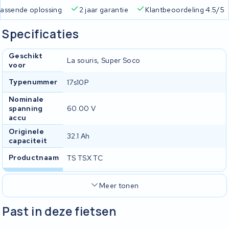
 passende oplossing
2 jaar garantie
Klantbeoordeling 4.5/5
Specificaties
Geschikt
La souris, Super Soco
voor
Typenummer
17s10P
Nominale
spanning
60.00 V
accu
Originele
32.1 Ah
capaciteit
Productnaam
TS TSX TC
Meer tonen
Past in deze fietsen