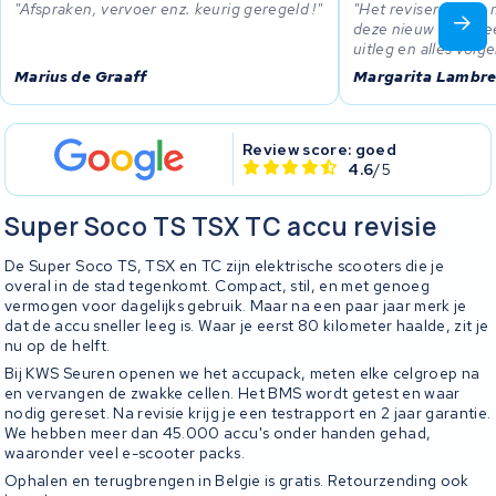
Afspraken, vervoer enz. keurig geregeld !
Het reviseren van 
deze nieuw niet me
uitleg en alles volg
Marius de Graaff
Margarita Lambre
Review score: goed
4.6
/5
Super Soco TS TSX TC accu revisie
De Super Soco TS, TSX en TC zijn elektrische scooters die je
overal in de stad tegenkomt. Compact, stil, en met genoeg
vermogen voor dagelijks gebruik. Maar na een paar jaar merk je
dat de accu sneller leeg is. Waar je eerst 80 kilometer haalde, zit je
nu op de helft.
Bij KWS Seuren openen we het accupack, meten elke celgroep na
en vervangen de zwakke cellen. Het BMS wordt getest en waar
nodig gereset. Na revisie krijg je een testrapport en 2 jaar garantie.
We hebben meer dan 45.000 accu's onder handen gehad,
waaronder veel e-scooter packs.
Ophalen en terugbrengen in Belgie is gratis. Retourzending ook