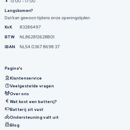
13:00 - 17:00
Langskomen?
Dat kan gewoon tijdens onze openingstijden.
KvK
83286497
BTW
NL862812628B01
IBAN
NL54 0367 8698 37
Pagina's
Klantenservice
Veelgestelde vragen
Over ons
Wat kost een batterij?
Batterij zit vast
Ondersteuning valt uit
Blog