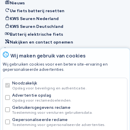
Nieuws
Uw fiets batterij resetten
KWS Seuren Nederland
KWS Seuren Deutschland
Batterij elektrische fiets
Nakijken en contact opnemen
Onherstelbaar
Wij maken gebruik van cookies
Wij gebruiken cookies voor een betere site-ervaring en
Accu's
gepersonaliseerde advertenties.
Noodzakelijk
© 2026 KWS Seuren
Opslag voor beveiliging en authenticatie.
Algemene voorwaarden
Advertentie opslag
Privacy Policy
Opslag voor reclamedoeleinden.
Gebruikersgegevens reclame
Toestemming voor versturen gebruikersdata.
Gepersonaliseerde reclame
Toestemming voor gepersonaliseerde advertenties.