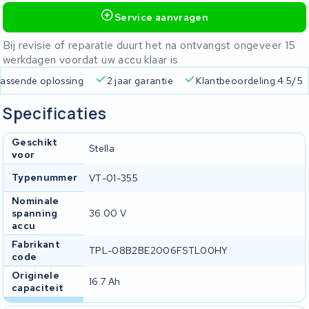
Service aanvragen
Bij revisie of reparatie duurt het na ontvangst ongeveer 15
werkdagen voordat uw accu klaar is
 passende oplossing
2 jaar garantie
Klantbeoordeling 4.5/5
Specificaties
Geschikt
Stella
voor
Typenummer
VT-01-355
Nominale
spanning
36.00 V
accu
Fabrikant
TPL-08B2BE2006FSTL00HY
code
Originele
16.7 Ah
capaciteit