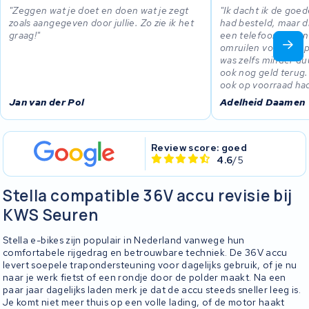
Zeggen wat je doet en doen wat je zegt
Ik dacht ik de goed
zoals aangegeven door jullie. Zo zie ik het
had besteld, maar d
graag!
een telefoontje ko
omruilen voor een 
was zelfs minder d
ook nog geld terug. 
ook op voorraad ha
Jan van der Pol
Adelheid Daamen
Review score: goed
4.6
/5
Stella compatible 36V accu revisie bij
KWS Seuren
Stella e-bikes zijn populair in Nederland vanwege hun
comfortabele rijgedrag en betrouwbare techniek. De 36V accu
levert soepele trapondersteuning voor dagelijks gebruik, of je nu
naar je werk fietst of een rondje door de polder maakt. Na een
paar jaar dagelijks laden merk je dat de accu steeds sneller leeg is.
Je komt niet meer thuis op een volle lading, of de motor haakt