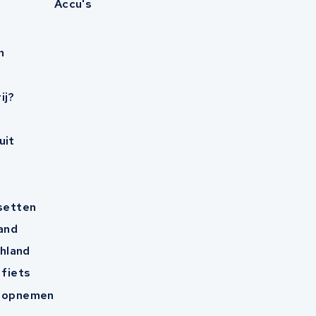
Accu's
n
ij?
uit
esetten
and
hland
 fiets
t opnemen