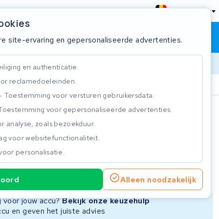
België
cookies
Winkelwagen
Inloggen
re site-ervaring en gepersonaliseerde advertenties.
liging en authenticatie.
or reclamedoeleinden.
ie
Klantbeoordeling 4.5/5
Toestemming voor versturen gebruikersdata.
Toestemming voor gepersonaliseerde advertenties.
n
r analyse, zoals bezoekduur.
g voor websitefunctionaliteit.
voor personalisatie.
ie
Nieuwe Accu
Refurbished Accu
koord
Alleen noodzakelijk
Niet beschikbaar
Niet beschikbaar
ng voor jouw accu?
Bekijk onze keuzehulp
ccu en geven het juiste advies