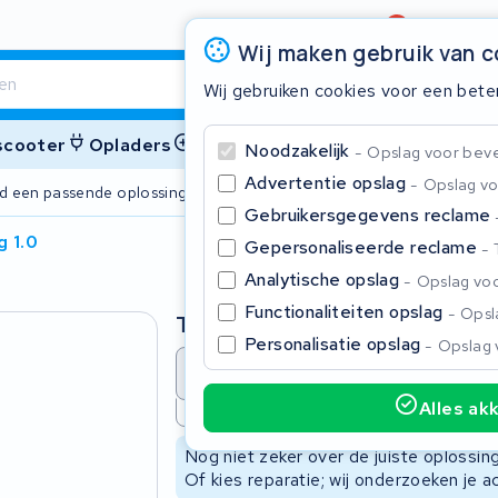
Beoordeling
4,6/5
Wij maken gebruik van 
Wij gebruiken cookies voor een bete
 scooter
Opladers
Accessoires
Noodzakelijk
Opslag voor bevei
Advertentie opslag
Opslag vo
ijd een passende oplossing
2 jaar garant
Gebruikersgegevens reclame
g 1.0
Gepersonaliseerde reclame
Sluite
Analytische opslag
Opslag voo
Functionaliteiten opslag
Opsla
Type
Personalisatie opslag
Opslag 
Accu revisie
Accu reparat
Alles ak
Niet beschikbaar
Begin te typen in de zoekbalk om te zoeken
Nog niet zeker over de juiste oplossi
Of kies reparatie; wij onderzoeken je a