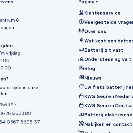
evens
Pagina's
Klantenservice
entrum 8
Veelgestelde vrage
Beugen
Over ons
Wat kost een batter
ijden
Batterij zit vast
m vrijdag
Ondersteuning valt 
12:00
17:00
Blog
Nieuws
en?
Uw fiets batterij r
woon tijdens onze
den.
KWS Seuren Nederl
286497
KWS Seuren Deutsc
862812628B01
Batterij elektrische
54 0367 8698 37
Nakijken en contac