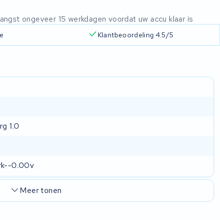
ntvangst ongeveer 15 werkdagen voordat uw accu klaar is
ie
Klantbeoordeling 4.5/5
rg 1.0
rk--0.00v
Meer tonen