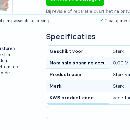
Bij revisie of reparatie duurt het na o
ijd een passende oplossing
2 jaar garant
Specificaties
rsturen.
Geschikt voor
Stark
extra
den.
Nominale spanning accu
0.00 V
t ons op.
an de
Productnaam
Stark va
Merk
Stark
KWS product code
acc-sta