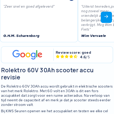
Zeer snel en goed afgeleverd
Uiterst tevreden,pr
nog zoveel meer......
vriendelijk aan de 
belangerijker is dat 
verkrijgt. Mvg Wim 
Fiets
G.H.M. Scharenborg
Wim Vervaele
Review score: goed
4.6
/5
Rolektro 60V 30Ah scooter accu
revisie
De Rolektro 60V 30Ah accu wordt gebruikt in elektrische scooters
van het merk Rolektro. Met 60 volt en 30Ah is dit een fors
accupakket dat zorgt voor een ruime actieradius. Na verloop van
tijd neemt de capaciteit af en merk je dat je scooter steeds eerder
zonder stroom valt.
Bij KWS Seuren openen we het accupakket en testen we elke cel