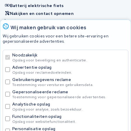
Batterij elektrische fiets
Nakijken en contact opnemen
Onherstelbaar
Wij maken gebruik van cookies
Wij gebruiken cookies voor een betere site-ervaring en
Accu's
gepersonaliseerde advertenties.
Noodzakelijk
© 2026 KWS Seuren
Opslag voor beveiliging en authenticatie.
Algemene voorwaarden
Advertentie opslag
Privacy Policy
Opslag voor reclamedoeleinden.
Gebruikersgegevens reclame
Toestemming voor versturen gebruikersdata.
Gepersonaliseerde reclame
Toestemming voor gepersonaliseerde advertenties.
Analytische opslag
Opslag voor analyse, zoals bezoekduur.
Functionaliteiten opslag
Opslag voor websitefunctionaliteit.
Personalisatie opslag