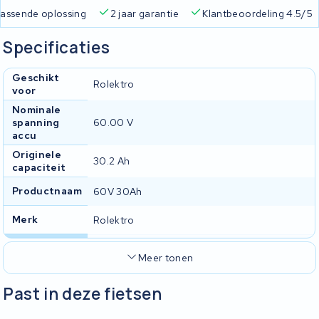
 passende oplossing
2 jaar garantie
Klantbeoordeling 4.5/5
Specificaties
Geschikt
Rolektro
voor
Nominale
spanning
60.00 V
accu
Originele
30.2 Ah
capaciteit
Productnaam
60V 30Ah
Merk
Rolektro
Meer tonen
Past in deze fietsen