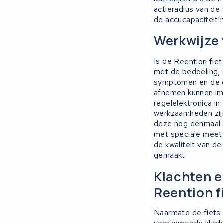
actieradius van de
de accucapaciteit r
Werkwijze 
Is de
Reention fiet
met de bedoeling, 
symptomen en de o
afnemen kunnen imm
regelelektronica in
werkzaamheden zijn
deze nog eenmaal ge
met speciale meet-
de kwaliteit van d
gemaakt.
Klachten 
Reention f
Naarmate de fiets a
voorkomende klacht