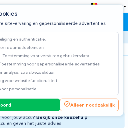
België
cookies
Winkelwagen
Inloggen
re site-ervaring en gepersonaliseerde advertenties.
liging en authenticatie.
or reclamedoeleinden.
ie
Klantbeoordeling 4.5/5
Toestemming voor versturen gebruikersdata.
Toestemming voor gepersonaliseerde advertenties.
n
r analyse, zoals bezoekduur.
g voor websitefunctionaliteit.
voor personalisatie.
ie
Nieuwe Accu
Refurbished Accu
koord
Alleen noodzakelijk
Niet beschikbaar
Niet beschikbaar
ng voor jouw accu?
Bekijk onze keuzehulp
ccu en geven het juiste advies