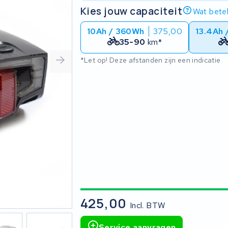
Kies jouw capaciteit
Wat betek
10Ah / 360Wh
375,00
13.4Ah
35-90
km*
*Let op! Deze afstanden zijn een indicatie
425,00
Incl. BTW
Service aanvragen