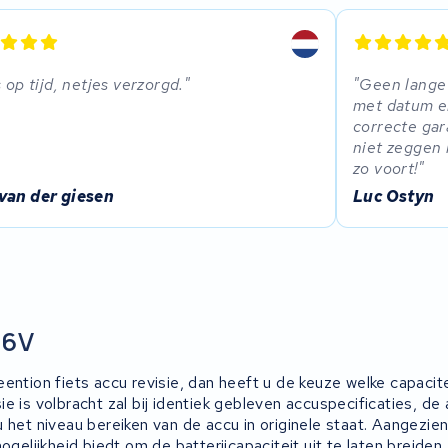
s op tijd, netjes verzorgd.
Geen lange 
met datum e
correcte gar
niet zeggen 
zo voort!
van der giesen
Luc Ostyn
36V
ention fiets accu revisie, dan heeft u de keuze welke capacite
e is volbracht zal bij identiek gebleven accuspecificaties, de
u het niveau bereiken van de accu in originele staat. Aangezie
gelijkheid biedt om de batterijcapaciteit uit te laten breiden, 