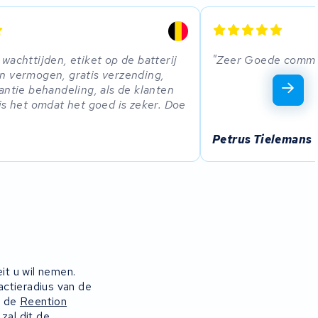
wachttijden, etiket op de batterij
Zeer Goede commun
n vermogen, gratis verzending,
antie behandeling, als de klanten
is het omdat het goed is zeker. Doe
Petrus Tielemans
it u wil nemen.
 actieradius van de
n de
Reention
zal dit de