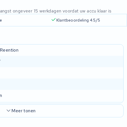
ntvangst ongeveer 15 werkdagen voordat uw accu klaar is
ie
Klantbeoordeling 4.5/5
 Reention
V
n
Meer tonen