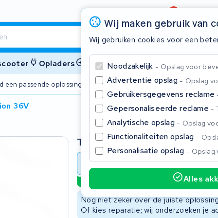
Beoordeling
4,6/5
Wij maken gebruik van 
Wij gebruiken cookies voor een bete
 scooter
Opladers
Accessoires
Noodzakelijk
Opslag voor bevei
Advertentie opslag
Opslag vo
ijd een passende oplossing
2 jaar garant
Gebruikersgegevens reclame
ion 36V
Gepersonaliseerde reclame
Sluite
Analytische opslag
Opslag voo
Functionaliteiten opslag
Opsla
Type
Personalisatie opslag
Opslag 
Accu revisie
Accu reparat
Alles ak
Duurzame optie
Begin te typen in de zoekbalk om te zoeken
Nog niet zeker over de juiste oplossi
Of kies reparatie; wij onderzoeken je a