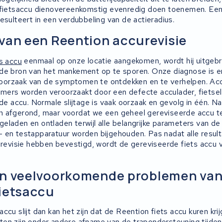
 fietsaccu dienovereenkomstig evenredig doen toenemen. Een
esulteert in een verdubbeling van de actieradius.
van een Reention accurevisie
s accu
eenmaal op onze locatie aangekomen, wordt hij uitgeb
de bron van het mankement op te sporen. Onze diagnose is er
orzaak van de symptomen te ontdekken en te verhelpen. Acc
ers worden veroorzaakt door een defecte acculader, fietsele
 de accu. Normale slijtage is vaak oorzaak en gevolg in één. Na
 afgerond, maar voordat we een geheel gereviseerde accu te
laden en ontladen terwijl alle belangrijke parameters van de a
 en testapparatuur worden bijgehouden. Pas nadat alle result
e revisie hebben bevestigd, wordt de gereviseerde fiets accu 
en veelvoorkomende problemen van
ietsaccu
ccu slijt dan kan het zijn dat de Reention fiets accu kuren kri
en zijn onder andere afname van de trapondersteuning tijden