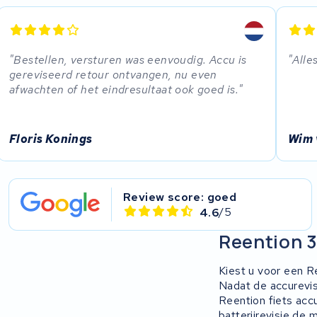
Bestellen, versturen was eenvoudig. Accu is
Alle
gereviseerd retour ontvangen, nu even
afwachten of het eindresultaat ook goed is.
Floris Konings
Wim 
Review score: goed
4.6
/5
Reention 
Kiest u voor een Re
Nadat de accurevisi
Reention fiets acc
batterijrevisie
de mo