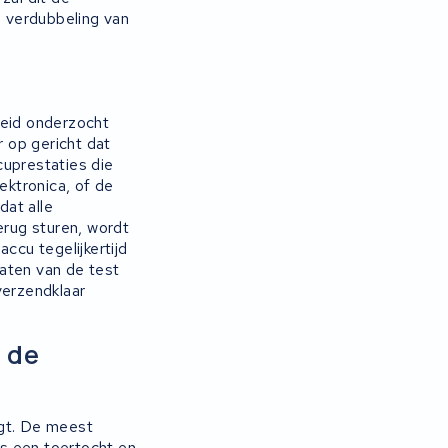
 verdubbeling van
reid onderzocht
 op gericht dat
uprestaties die
ktronica, of de
dat alle
rug sturen, wordt
ccu tegelijkertijd
aten van de test
verzendklaar
 de
jgt. De meest
s een toertocht en