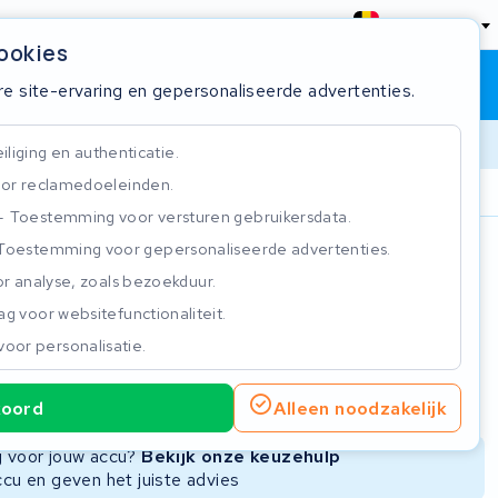
België
cookies
Winkelwagen
Inloggen
re site-ervaring en gepersonaliseerde advertenties.
liging en authenticatie.
or reclamedoeleinden.
ie
Klantbeoordeling 4.5/5
Toestemming voor versturen gebruikersdata.
Toestemming voor gepersonaliseerde advertenties.
n
r analyse, zoals bezoekduur.
g voor websitefunctionaliteit.
voor personalisatie.
ie
Nieuwe Accu
Refurbished Accu
koord
Alleen noodzakelijk
Niet beschikbaar
Niet beschikbaar
ng voor jouw accu?
Bekijk onze keuzehulp
ccu en geven het juiste advies