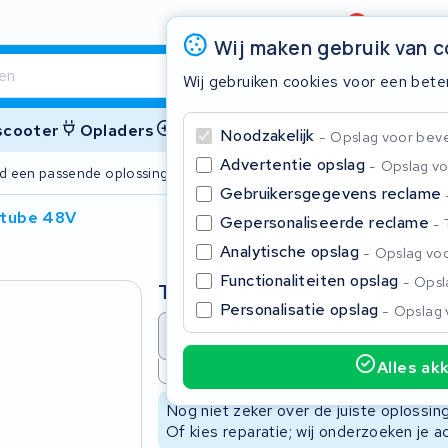
Beoordeling
4,6/5
Wij maken gebruik van 
Wij gebruiken cookies voor een bete
 scooter
Opladers
Accessoires
Noodzakelijk
Opslag voor bevei
Advertentie opslag
Opslag vo
ijd een passende oplossing
2 jaar garant
Gebruikersgegevens reclame
ntube 48V
Gepersonaliseerde reclame
Sluite
Analytische opslag
Opslag voo
Functionaliteiten opslag
Opsla
Type
Personalisatie opslag
Opslag 
Accu revisie
Accu reparat
Alles ak
Niet beschikbaar
Begin te typen in de zoekbalk om te zoeken
Nog niet zeker over de juiste oplossi
Of kies reparatie; wij onderzoeken je a