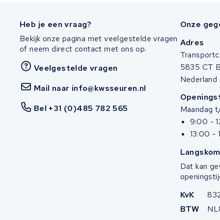
Heb je een vraag?
Onze geg
Bekijk onze pagina met veelgestelde vragen
Adres
of neem direct contact met ons op.
Transportc
5835 CT 
Veelgestelde vragen
Nederland
Mail naar info@kwsseuren.nl
Openingst
Bel +31 (0)485 782 565
Maandag t/
9:00 - 
13:00 - 
Langskom
Dat kan ge
openingstij
KvK
83
BTW
NL