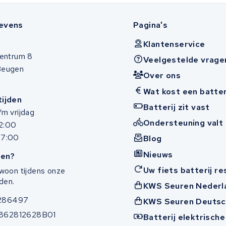
evens
Pagina's
Klantenservice
entrum 8
Veelgestelde vrage
Beugen
Over ons
Wat kost een batter
ijden
Batterij zit vast
m vrijdag
Ondersteuning valt 
12:00
17:00
Blog
Nieuws
en?
Uw fiets batterij r
woon tijdens onze
den.
KWS Seuren Nederl
286497
KWS Seuren Deutsc
862812628B01
Batterij elektrische