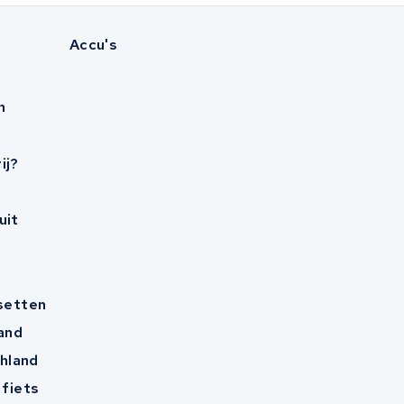
Accu's
n
ij?
uit
esetten
and
hland
 fiets