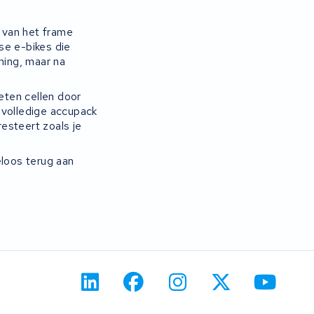
 van het frame
se e-bikes die
ning, maar na
eten cellen door
 volledige accupack
resteert zoals je
eloos terug aan