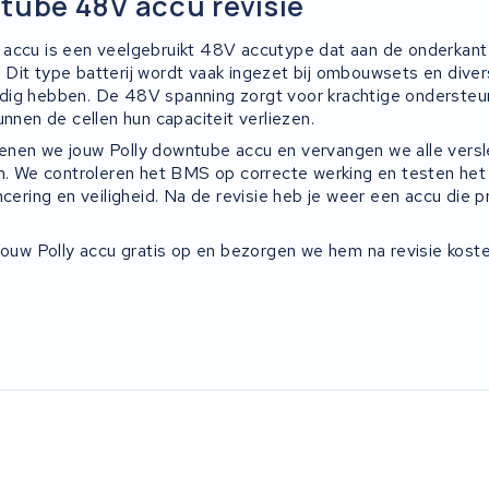
tube 48V accu revisie
accu is een veelgebruikt 48V accutype dat aan de onderkant
Dit type batterij wordt vaak ingezet bij ombouwsets en diver
dig hebben. De 48V spanning zorgt voor krachtige ondersteu
unnen de cellen hun capaciteit verliezen.
nen we jouw Polly downtube accu en vervangen we alle versl
en. We controleren het BMS op correcte werking en testen het
ncering en veiligheid. Na de revisie heb je weer een accu die p
 jouw Polly accu gratis op en bezorgen we hem na revisie kost