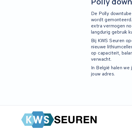
Polly down
De Polly downtube 
wordt gemonteerd. 
extra vermogen no
langdurig gebruik k
Bij KWS Seuren ope
nieuwe lithiumcell
op capaciteit, bala
verwacht.
In België halen we
jouw adres.