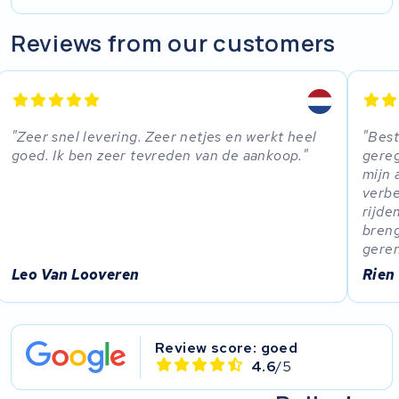
Reviews from our customers
Zeer snel levering. Zeer netjes en werkt heel
Best
goed. Ik ben zeer tevreden van de aankoop.
gereg
mijn 
verbe
rijde
breng
gere
Leo Van Looveren
Rien
Review score: goed
4.6
/5