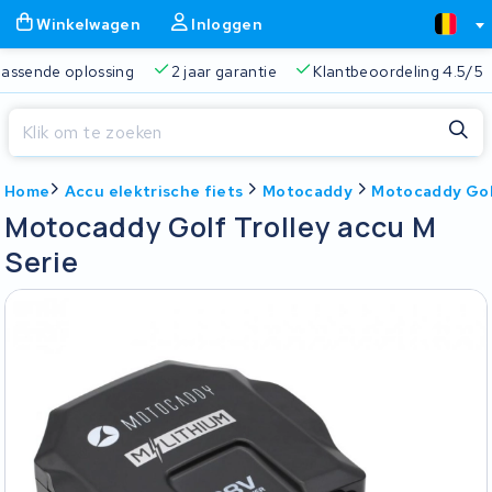
Winkelwagen
Inloggen
 passende oplossing
2 jaar garantie
Klantbeoordeling 4.5/5
Sluiten
Home
Accu elektrische fiets
Motocaddy
Motocaddy Golf
Winkelwagen
Sluiten
Motocaddy Golf Trolley accu M
Begin te typen in de zoekbalk om te zoeken
Serie
Je winkelwagen is leeg.
Gratis verzending
Altijd een passende oplossing
2 jaa