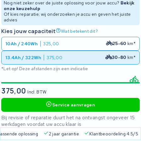
Nog niet zeker over de juiste oplossing voor jouw accu?
Bekijk
onze keuzehulp
Of kies reparatie; wij onderzoeken je accu en geven het juiste
advies
Kies jouw capaciteit
Wat betekent dit?
25-60
km*
10Ah / 240Wh
325,00
30-80
km*
13.4Ah / 322Wh
375,00
*Let op! Deze afstanden zijn een indicatie
375,00
Incl. BTW
Service aanvragen
Bij revisie of reparatie duurt het na ontvangst ongeveer 15
werkdagen voordat uw accu klaar is
 passende oplossing
2 jaar garantie
Klantbeoordeling 4.5/5