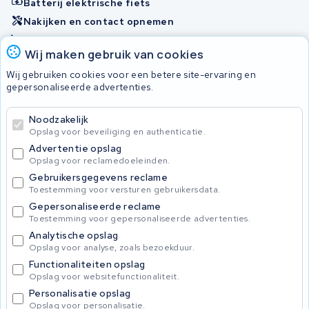
Batterij elektrische fiets
Nakijken en contact opnemen
Onherstelbaar
Wij maken gebruik van cookies
Wij gebruiken cookies voor een betere site-ervaring en
Accu's
gepersonaliseerde advertenties.
Noodzakelijk
© 2026 KWS Seuren
Opslag voor beveiliging en authenticatie.
Algemene voorwaarden
Advertentie opslag
Privacy Policy
Opslag voor reclamedoeleinden.
Gebruikersgegevens reclame
Toestemming voor versturen gebruikersdata.
Gepersonaliseerde reclame
Toestemming voor gepersonaliseerde advertenties.
Analytische opslag
Opslag voor analyse, zoals bezoekduur.
Functionaliteiten opslag
Opslag voor websitefunctionaliteit.
Personalisatie opslag
Opslag voor personalisatie.