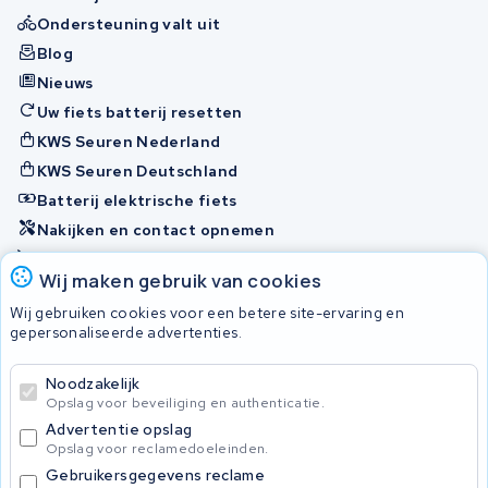
Ondersteuning valt uit
Blog
Nieuws
Uw fiets batterij resetten
KWS Seuren Nederland
KWS Seuren Deutschland
Batterij elektrische fiets
Nakijken en contact opnemen
Onherstelbaar
Wij maken gebruik van cookies
Wij gebruiken cookies voor een betere site-ervaring en
Accu's
gepersonaliseerde advertenties.
Noodzakelijk
© 2026 KWS Seuren
Opslag voor beveiliging en authenticatie.
Algemene voorwaarden
Advertentie opslag
Privacy Policy
Opslag voor reclamedoeleinden.
Gebruikersgegevens reclame