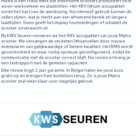
Matra is een Frans merk dat elektrische scooters produceert voor
woon-werkverkeer en stadsritten. Het 48V lithium accupakket
vormt het hart van de aandrijving. Na intensief gebruik kunnen de
cellen slijten, wat je merkt aan een afnemend bereik en langere
laadtijden. Soms geeft het display foutmeldingen of schakelt de
scooter onverwacht uit.
Bij KWS Seuren reviseren we het 48V accupakket van jouw Matra
scooter. We vervangen de versleten lithiumcellen door nieuwe
exemplaren van gelijkwaardige of betere kwaliteit. Het BMS wordt
gecontroleerd en waar nodig opnieuw geconfigureerd, zodat de
communicatie met de scooter correct blijft. Na revisie ontvang je
een testrapport met de gemeten capaciteit.
Elke revisie krijgt 2 jaar garantie. In België halen we jouw accu
gratis op en brengen hem kosteloos terug. Zo is jouw Matra
scooter snel weer klaar voor dagelijks gebruik.