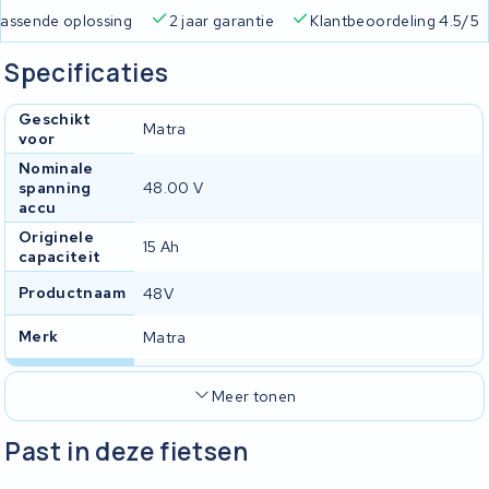
 passende oplossing
2 jaar garantie
Klantbeoordeling 4.5/5
Specificaties
Geschikt
Matra
voor
Nominale
spanning
48.00 V
accu
Originele
15 Ah
capaciteit
Productnaam
48V
Merk
Matra
Meer tonen
Past in deze fietsen