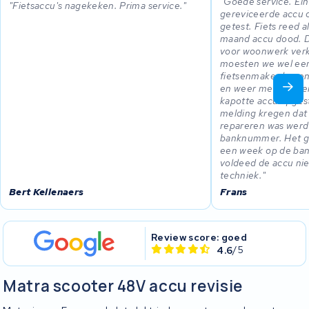
Goede service. Ei
Fietsaccu's nagekeken. Prima service.
gereviceerde accu 
getest. Fiets reed 
maand accu dood. Da
voor woonwerk verk
moesten we wel een
fietsenmaker kopen
en weer met KWS en
kapotte accu opges
melding kregen dat h
repareren was werd
banknummer. Het ge
een week op de bank
voldeed de accu niet
techniek.
Bert Kellenaers
Frans
Review score: goed
4.6
/5
Matra scooter 48V accu revisie