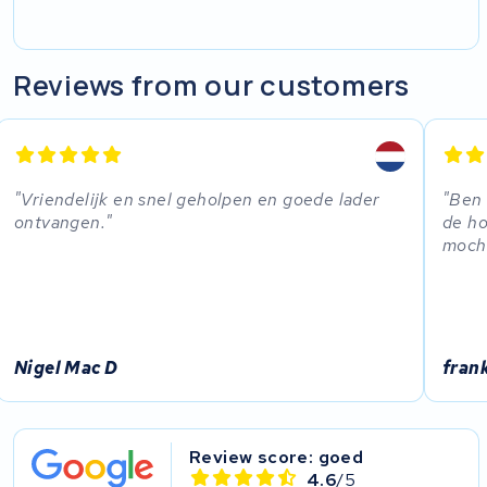
Reviews from our customers
Vriendelijk en snel geholpen en goede lader
Ben 
ontvangen.
de ho
mocht
Nigel Mac D
fran
Review score: goed
4.6
/5