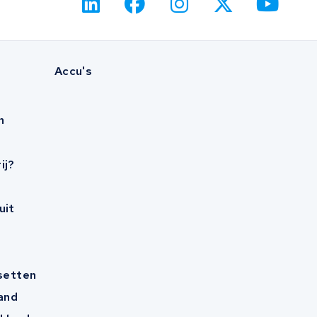
Accu's
n
ij?
uit
esetten
and