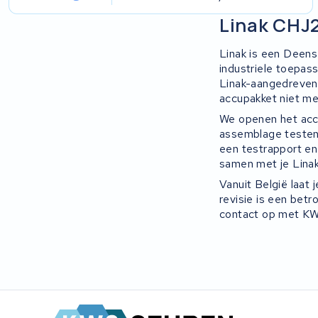
Linak CHJ
Linak is een Deens
industriele toepas
Linak-aangedreven 
accupakket niet me
We openen het accu
assemblage testen 
een testrapport en 
samen met je Lina
Vanuit België laat 
revisie is een bet
contact op met KWS