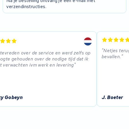
Na je bestelling ontvang je een e-mail met
verzendinstructies.
Netjes teru
tevreden over de service en werd zelfs op
bevallen.
ogte gehouden over de nodige tijd dat ik
 verwachten ivm werk en levering
ky Gobeyn
J. Boeter