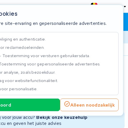
België
cookies
Winkelwagen
Inloggen
re site-ervaring en gepersonaliseerde advertenties.
liging en authenticatie.
or reclamedoeleinden.
ie
Klantbeoordeling 4.5/5
Toestemming voor versturen gebruikersdata.
Toestemming voor gepersonaliseerde advertenties.
n
r analyse, zoals bezoekduur.
g voor websitefunctionaliteit.
voor personalisatie.
ie
Nieuwe Accu
Refurbished Accu
koord
Alleen noodzakelijk
Niet beschikbaar
Niet beschikbaar
ng voor jouw accu?
Bekijk onze keuzehulp
ccu en geven het juiste advies