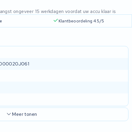
ntvangst ongeveer 15 werkdagen voordat uw accu klaar is
ie
Klantbeoordeling 4.5/5
0000020J061
Meer tonen