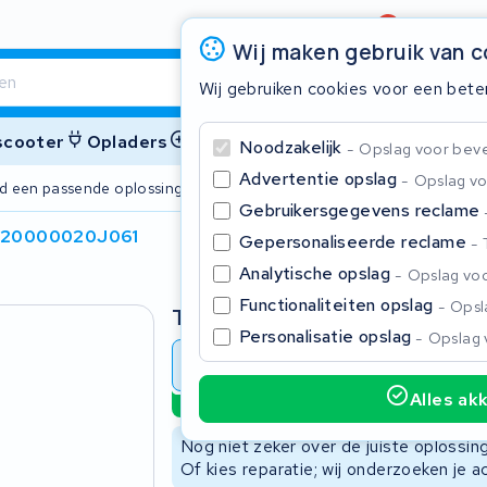
Beoordeling
4,6/5
Wij maken gebruik van 
Wij gebruiken cookies voor een bete
 scooter
Opladers
Accessoires
Noodzakelijk
Opslag voor bevei
Advertentie opslag
Opslag vo
ijd een passende oplossing
2 jaar garant
Gebruikersgegevens reclame
J20000020J061
Gepersonaliseerde reclame
Sluite
Analytische opslag
Opslag voo
Functionaliteiten opslag
Opsla
Type
Personalisatie opslag
Opslag 
Accu revisie
Accu reparat
Alles ak
Duurzame optie
Begin te typen in de zoekbalk om te zoeken
Nog niet zeker over de juiste oplossi
Of kies reparatie; wij onderzoeken je a