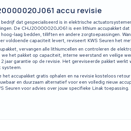
20000020J061 accu revisie
 bedrijf dat gespecialiseerd is in elektrische actuatorsystem
singen. De CHJ20000020J061 is een lithium accupakket dat w
hoog-laag bedden, tilliften en andere zorgtoepassingen. Wan
er voldoende capaciteit levert, reviseert KWS Seuren het met
pakket, vervangen alle lithiumcellen en controleren de elektr
we het pakket op capaciteit, interne weerstand en veilige we
2 jaar garantie op de revisie. Het gereviseerde pakket werkt 
k systeem.
je het accupakket gratis ophalen en na revisie kosteloos retou
rouwbaar en duurzaam alternatief voor een volledig nieuw acc
 Seuren voor advies over jouw specifieke Linak toepassing.