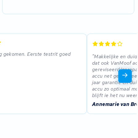
g gekomen. Eerste testrit goed
Makkelijke en duid
dat ook VanMoof ac
gereviseerd/gerepa
accu net gereparee
jaar garantie en dui
accu zo optimaal mo
blijft ie het nu wee
Annemarie van Br