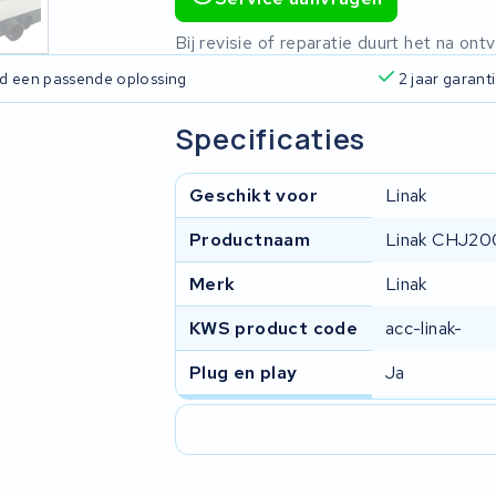
Bij revisie of reparatie duurt het na o
ijd een passende oplossing
2 jaar garant
Specificaties
Geschikt voor
Linak
Productnaam
Linak CHJ2
Merk
Linak
KWS product code
acc-linak-
Plug en play
Ja