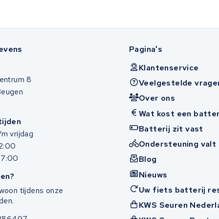
evens
Pagina's
Klantenservice
entrum 8
Veelgestelde vrage
Beugen
Over ons
Wat kost een batter
ijden
Batterij zit vast
m vrijdag
Ondersteuning valt 
12:00
17:00
Blog
Nieuws
en?
Uw fiets batterij r
woon tijdens onze
den.
KWS Seuren Nederl
286497