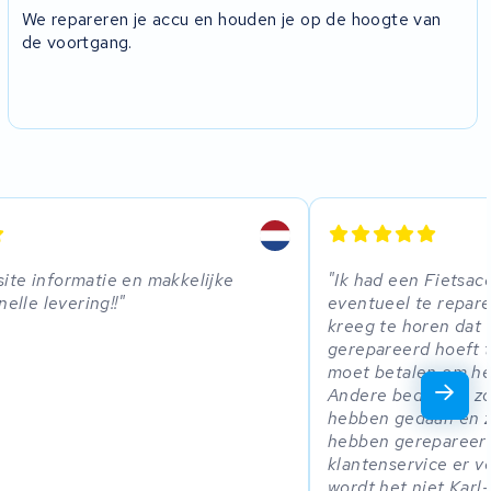
We repareren je accu en houden je op de hoogte van
de voortgang.
te informatie en makkelijke
Ik had een Fietsac
nelle levering!!
eventueel te repare
kreeg te horen dat d
gerepareerd hoeft t
moet betalen om he
Andere bedrijven zo
hebben gedaan en z
hebben gerepareerd
klantenservice er vo
wordt het niet Kar