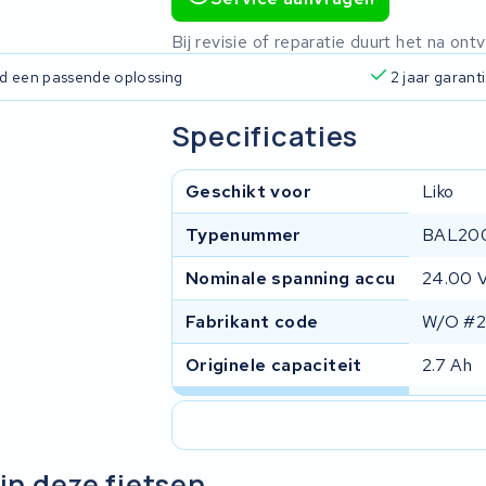
Bij revisie of reparatie duurt het na o
ijd een passende oplossing
2 jaar garant
Specificaties
Geschikt voor
Liko
Typenummer
BAL20
Nominale spanning accu
24.00 
Fabrikant code
W/O #
Originele capaciteit
2.7 Ah
in deze fietsen