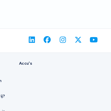
Accu's
n
ij?