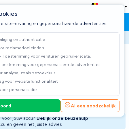
België
cookies
Winkelwagen
Inloggen
re site-ervaring en gepersonaliseerde advertenties.
liging en authenticatie.
or reclamedoeleinden.
ie
Klantbeoordeling 4.5/5
Toestemming voor versturen gebruikersdata.
Toestemming voor gepersonaliseerde advertenties.
n
r analyse, zoals bezoekduur.
g voor websitefunctionaliteit.
voor personalisatie.
ie
Nieuwe Accu
Refurbished Accu
koord
Alleen noodzakelijk
Niet beschikbaar
Niet beschikbaar
ng voor jouw accu?
Bekijk onze keuzehulp
ccu en geven het juiste advies