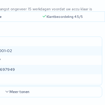
ntvangst ongeveer 15 werkdagen voordat uw accu klaar is
ie
Klantbeoordeling 4.5/5
001-02
V
2697949
Meer tonen