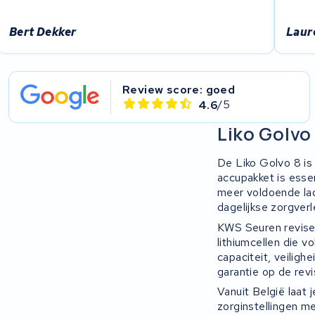
Bert Dekker
Laur
Review score: goed
4.6
/5
Liko Golvo 
De Liko Golvo 8 is 
accupakket is essen
meer voldoende lad
dagelijkse zorgverl
KWS Seuren revisee
lithiumcellen die 
capaciteit, veiligh
garantie op de revi
Vanuit België laat 
zorginstellingen m