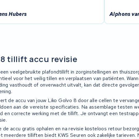
ens Hubers
Alphons va
8 tillift accu revisie
een veelgebruikte plafondtillift in zorginstellingen en thuiszor
tieel voor het veilig tillen en verplaatsen van patiënten. Wan
ing vasthoudt of onverwacht uitvalt, kan dat directe gevolg
ening.
rt de accu van jouw Liko Golvo 8 door alle cellen te vervan
voldoen aan de vereiste specificaties. Na assemblage testen w
eid en correcte werking met de tillift. Je ontvangt een testrapp
sie.
je de accu gratis ophalen en na revisie kosteloos retour bezor
et meerdere tilliften biedt KWS Seuren ook zakelijke tarieven