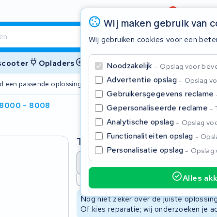
Beoordeling
4,6/5
Wij maken gebruik van 
Wij gebruiken cookies voor een bete
 scooter
Opladers
Accessoires
Noodzakelijk
Opslag voor bevei
Advertentie opslag
Opslag vo
ijd een passende oplossing
2 jaar garant
Gebruikersgegevens reclame
 8000 - 8008
Gepersonaliseerde reclame
Sluite
Analytische opslag
Opslag voo
Functionaliteiten opslag
Opsla
Type
Personalisatie opslag
Opslag 
Accu revisie
Accu reparat
Alles ak
Niet beschikbaar
Begin te typen in de zoekbalk om te zoeken
Nog niet zeker over de juiste oplossi
Of kies reparatie; wij onderzoeken je a