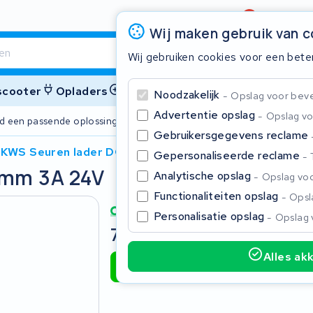
Beoordeling
4,6/5
Wij maken gebruik van 
Wij gebruiken cookies voor een bete
 scooter
Opladers
Accessoires
Noodzakelijk
Opslag voor bevei
Advertentie opslag
Opslag vo
ijd een passende oplossing
2 jaar garant
Gebruikersgegevens reclame
KWS Seuren lader DC plug 2.5mm 3A 24V
Gepersonaliseerde reclame
5mm 3A 24V
Sluite
Analytische opslag
Opslag voo
Functionaliteiten opslag
Opsla
Personalisatie opslag
Opslag 
75,00
Incl. BTW
Alles ak
Toevoegen aan winkelwagen
Begin te typen in de zoekbalk om te zoeken