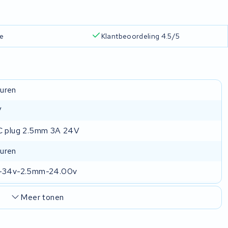
ie
Klantbeoordeling 4.5/5
uren
V
C plug 2.5mm 3A 24V
uren
s-34v-2.5mm-24.00v
Meer tonen