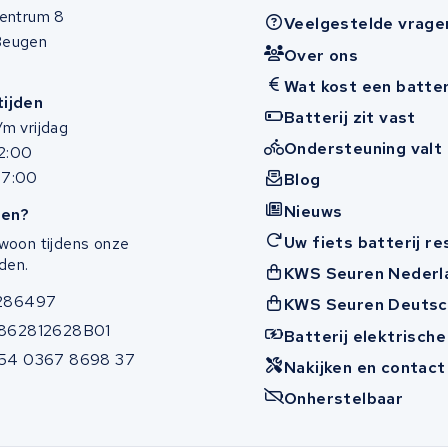
entrum 8
Veelgestelde vrage
Beugen
Over ons
Wat kost een batter
ijden
Batterij zit vast
m vrijdag
Ondersteuning valt 
12:00
17:00
Blog
Nieuws
en?
Uw fiets batterij r
woon tijdens onze
den.
KWS Seuren Nederl
286497
KWS Seuren Deutsc
862812628B01
Batterij elektrische
54 0367 8698 37
Nakijken en contac
Onherstelbaar