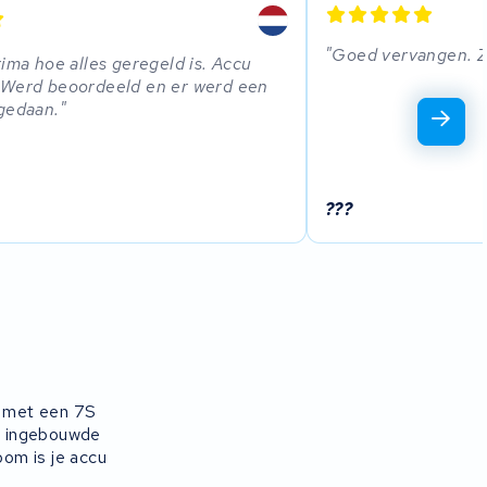
Goed vervangen. Zi
rima hoe alles geregeld is. Accu
 Werd beoordeeld en er werd een
gedaan.
???
s met een 7S
de ingebouwde
oom is je accu