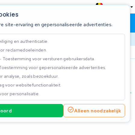
België
cookies
Winkelwagen
Inloggen
re site-ervaring en gepersonaliseerde advertenties.
liging en authenticatie.
or reclamedoeleinden.
ie
Klantbeoordeling 4.5/5
Toestemming voor versturen gebruikersdata.
Toestemming voor gepersonaliseerde advertenties.
n
r analyse, zoals bezoekduur.
g voor websitefunctionaliteit.
voor personalisatie.
koord
Alleen noodzakelijk