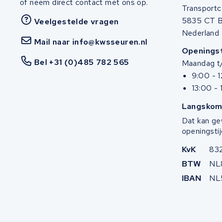
of neem direct contact met ons op.
Transportc
5835 CT 
Veelgestelde vragen
Nederland
Mail naar info@kwsseuren.nl
Openingst
Bel +31 (0)485 782 565
Maandag t/
9:00 - 
13:00 - 
Langskom
Dat kan ge
openingstij
KvK
83
BTW
NL
IBAN
NL