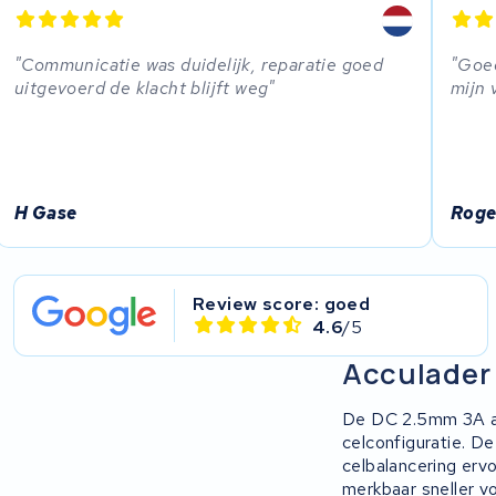
Communicatie was duidelijk, reparatie goed
Goed
uitgevoerd de klacht blijft weg
mijn 
H Gase
Roge
Review score: goed
4.6
/5
Acculader
De DC 2.5mm 3A ac
celconfiguratie. D
celbalancering ervo
merkbaar sneller v