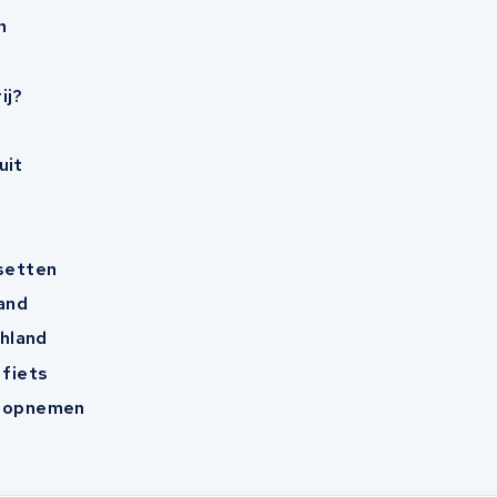
n
ij?
uit
esetten
and
hland
 fiets
t opnemen