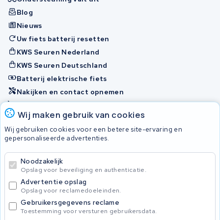
Blog
Nieuws
Uw fiets batterij resetten
KWS Seuren Nederland
KWS Seuren Deutschland
Batterij elektrische fiets
Nakijken en contact opnemen
Onherstelbaar
Wij maken gebruik van cookies
Wij gebruiken cookies voor een betere site-ervaring en
Accu's
gepersonaliseerde advertenties.
Noodzakelijk
© 2026 KWS Seuren
Opslag voor beveiliging en authenticatie.
Algemene voorwaarden
Advertentie opslag
Privacy Policy
Opslag voor reclamedoeleinden.
Gebruikersgegevens reclame
Toestemming voor versturen gebruikersdata.