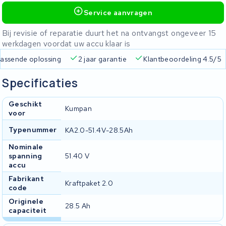
Service aanvragen
Bij revisie of reparatie duurt het na ontvangst ongeveer 15
werkdagen voordat uw accu klaar is
 passende oplossing
2 jaar garantie
Klantbeoordeling 4.5/5
Specificaties
Geschikt
Kumpan
voor
Typenummer
KA2.0-51.4V-28.5Ah
Nominale
spanning
51.40 V
accu
Fabrikant
Kraftpaket 2.0
code
Originele
28.5 Ah
capaciteit