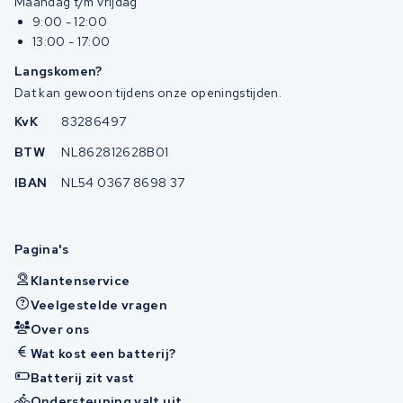
Maandag t/m vrijdag
9:00 - 12:00
13:00 - 17:00
Langskomen?
Dat kan gewoon tijdens onze openingstijden.
KvK
83286497
BTW
NL862812628B01
IBAN
NL54 0367 8698 37
Pagina's
Klantenservice
Veelgestelde vragen
Over ons
Wat kost een batterij?
Batterij zit vast
Ondersteuning valt uit