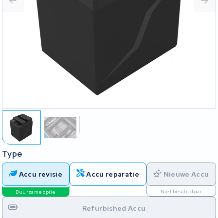
Type
Accu revisie
Accu reparatie
Nieuwe Accu
Niet beschikbaar
Duurzame optie
Refurbished Accu