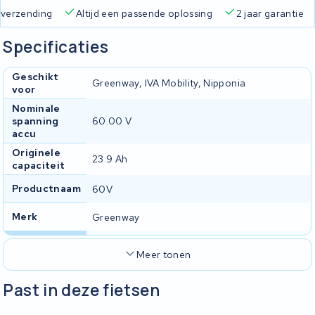
Gratis verzending
Altijd een passende oplossing
2 jaa
Specificaties
Geschikt
Greenway, IVA Mobility, Nipponia
voor
Nominale
spanning
60.00 V
accu
Originele
23.9 Ah
capaciteit
Productnaam
60V
Merk
Greenway
Meer tonen
Past in deze fietsen