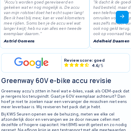
Accu's worden goed gereviseerd en
Ik dacht ik de goed
gekeken wat er nog mogelijk is. De accu
had besteld, maar d
van mijn rolstoel doet het echt super lang!
een telefoontje ko
Ben ik heel blij mee; kan er veel kilometers
omruilen voor een 
mee rijden. Soms ben je de accu wel wat
was zelfs minder d
langer kwijt; heb nu van alles een tweede
ook nog geld terug. 
exemplaar daarom.
ook op voorraad ha
Astrid Oomens
Adelheid Daamen
Review score: goed
4.6
/5
Greenway 60V e-bike accu revisie
Greenway accu's zitten in heel wat e-bikes, vaak als OEM-pack dat
je nergens los terugvindt. Gaat je 60V exemplaar achteruit? Dan
hoef je niet te zoeken naar een vervanger die misschien niet eens
meer leverbaar is. Wij reviseren het pack dat je hebt.
Bij KWS Seuren openen we de behuizing, meten we elke cel
afzonderlijk door en vervangen we ze door nieuwe cellen met
dezelfde of hogere capaciteit. Het BMS wordt getest en zo nodig
gereset. Na afloop krijg je een testrapport met alle meetwaarden.