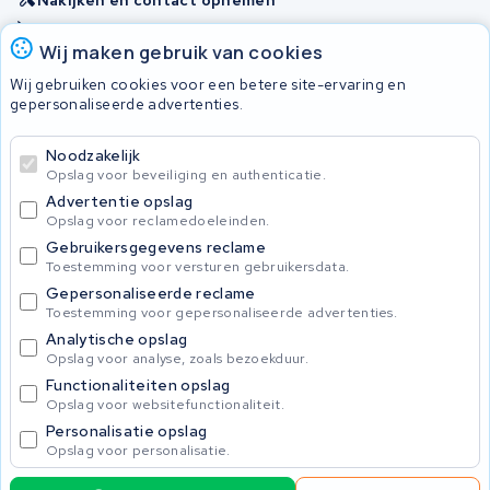
Nakijken en contact opnemen
Onherstelbaar
Wij maken gebruik van cookies
Wij gebruiken cookies voor een betere site-ervaring en
Accu's
gepersonaliseerde advertenties.
Noodzakelijk
© 2026 KWS Seuren
Opslag voor beveiliging en authenticatie.
Algemene voorwaarden
Advertentie opslag
Privacy Policy
Opslag voor reclamedoeleinden.
Gebruikersgegevens reclame
Toestemming voor versturen gebruikersdata.
Gepersonaliseerde reclame
Toestemming voor gepersonaliseerde advertenties.
Analytische opslag
Opslag voor analyse, zoals bezoekduur.
Functionaliteiten opslag
Opslag voor websitefunctionaliteit.
Personalisatie opslag
Opslag voor personalisatie.