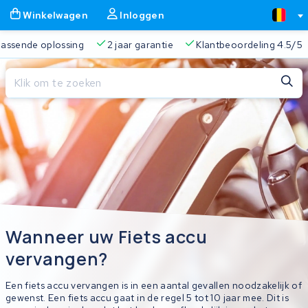
Winkelwagen
Inloggen
 passende oplossing
2 jaar garantie
Klantbeoordeling 4.5/5
Sluiten
Winkelwagen
Sluiten
Begin te typen in de zoekbalk om te zoeken
Je winkelwagen is leeg.
Gratis verzending
Altijd een passende oplossing
2 jaa
Wanneer uw Fiets accu
vervangen?
Een fiets accu vervangen is in een aantal gevallen noodzakelijk of
gewenst. Een fiets accu gaat in de regel 5 tot 10 jaar mee. Dit is