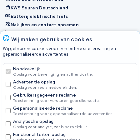
KWS Seuren Deutschland
Batterij elektrische fiets
Nakijken en contact opnemen
Onherstelbaar
Wij maken gebruik van cookies
Wij gebruiken cookies voor een betere site-ervaring en
Accu's
gepersonaliseerde advertenties.
Noodzakelijk
© 2026 KWS Seuren
Opslag voor beveiliging en authenticatie.
Algemene voorwaarden
Advertentie opslag
Privacy Policy
Opslag voor reclamedoeleinden.
Gebruikersgegevens reclame
Toestemming voor versturen gebruikersdata.
Gepersonaliseerde reclame
Toestemming voor gepersonaliseerde advertenties.
Analytische opslag
Opslag voor analyse, zoals bezoekduur.
Functionaliteiten opslag
Opslag voor websitefunctionaliteit.