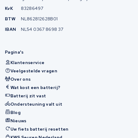
KvK
83286497
BTW
NL862812628B01
IBAN
NL54 0367 8698 37
Pagina's
Klantenservice
Veelgestelde vragen
Over ons
Wat kost een batterij?
Batterij zit vast
Ondersteuning valt uit
Blog
Nieuws
Uw fiets batterij resetten
KWS Seuren Nederland