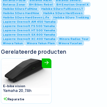
Batavus Pulzar
Batavus Razer
Batavus Senero
Batavus Zonar
BH Bikes Rebel
BH Emotion Gravel X
Haibike SDuro FullNine
Haibike SDuro FullSeven LT
Haibike SDuro HardNine
Haibike SDuro HardSeven
Haibike SDuro HardSeven Life
Haibike SDuro Trekking
Lapierre Overvolt AM 450 Yamaha
Lapierre Overvolt FS 500 Yamaha
Lapierre Overvolt HT 500 Yamaha
Lapierre Overvolt SX 800 Yamaha
Lapierre Overvolt XC 400 Yamaha
Winora Radius Tour
Winora Yakun
Winora Yakun Plain
Winora Yucatan
Gerelateerde producten
E-bike vision
Yamaha 20,7Ah
Reparatie