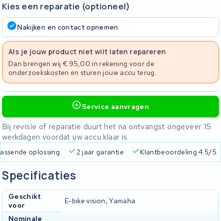
Kies een reparatie (optioneel)
Nakijken en contact opnemen
Als je jouw product niet wilt laten repareren
Dan brengen wij € 95,00 in rekening voor de
onderzoekskosten en sturen jouw accu terug.
Service aanvragen
Bij revisie of reparatie duurt het na ontvangst ongeveer 15
werkdagen voordat uw accu klaar is
 passende oplossing
2 jaar garantie
Klantbeoordeling 4.5/5
Specificaties
Geschikt
E-bike vision, Yamaha
voor
Nominale