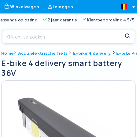
Winkelwagen
Inloggen
 passende oplossing
2 jaar garantie
Klantbeoordeling 4.5/5
Sluiten
Home
Accu elektrische fiets
E-bike 4 delivery
E-bike 4 
Winkelwagen
Sluiten
E-bike 4 delivery smart battery
Begin te typen in de zoekbalk om te zoeken
36V
Je winkelwagen is leeg.
Gratis verzending
Altijd een passende oplossing
2 jaa