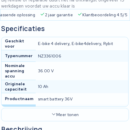
werkdagen voordat uw accu klaar is
 passende oplossing
2 jaar garantie
Klantbeoordeling 4.5/5
Specificaties
Geschikt
E-bike 4 delivery, E-bike4delivery, Rybit
voor
Typenummer
NZ3361006
Nominale
spanning
36.00 V
accu
Originele
10 Ah
capaciteit
Productnaam
smart battery 36V
Meer tonen
Beschrijving