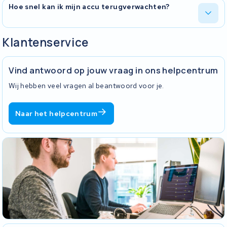
Zeker. In België is het ophalen en terugbrengen gratis, maar als je
Hoe snel kan ik mijn accu terugverwachten?
liever zelf verstuurt kan dat ook. Neem contact met ons op voor
de verzendgegevens en verpakkingsinstructies.
Na ontvangst starten we direct met de revisie. De exacte
Klantenservice
doorlooptijd hangt af van de drukte, maar je kunt de voortgang
volgen via onze online status-tracker.
Vind antwoord op jouw vraag in ons helpcentrum
Wij hebben veel vragen al beantwoord voor je.
Naar het helpcentrum