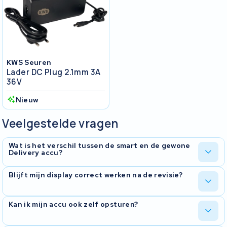
KWS Seuren
Lader DC Plug 2.1mm 3A
36V
Nieuw
Veelgestelde vragen
Wat is het verschil tussen de smart en de gewone
Delivery accu?
De smart-variant heeft een uitgebreider
Blijft mijn display correct werken na de revisie?
batterijmanagementsysteem dat gedetailleerde informatie deelt
met je fietsdisplay. Je ziet meer over restcapaciteit en celstatus.
De gewone variant heeft een eenvoudiger BMS met basisfuncties.
Ja. We vervangen alleen de cellen en behouden het originele
Kan ik mijn accu ook zelf opsturen?
BMS-board. Daardoor blijven alle smart-functies en de
communicatie met je display volledig intact na de revisie.