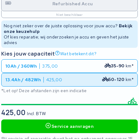
Refurbished Accu
Niet beschikbaar
Nog niet zeker over de juiste oplossing voor jouw accu?
Bekijk
onze keuzehulp
Of kies reparatie; wij onderzoeken je accu en geven het juiste
advies
Kies jouw capaciteit
Wat betekent dit?
35-90
km*
10Ah / 360Wh
375,00
50-120
km*
13.4Ah / 482Wh
425,00
*Let op! Deze afstanden zijn een indicatie
425,00
Incl. BTW
Service aanvragen
Bij revisie of reparatie duurt het na ontvangst ongeveer 15