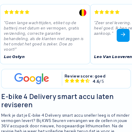
Geen lange wachttijden, etiket op de
Zeer snel levering.
batterij met datum en vermogen, gratis
heel goed. Ik ben z
verzending, correcte garantie
aankoop.
behandeling, als de klanten niet zeggen is
het omdat het goed is zeker. Doe zo
voort!
Luc Ostyn
Leo Van Looveren
Review score: goed
4.6
/5
E-bike 4 Delivery smart accu laten
reviseren
Merk je dat je E-bike 4 Delivery smart accu sneller leeg is of minder
vermogen levert? Bij KWS Seuren vervangen we de cellen in jouw
36V accupack door nieuwe, hoogwaardige lithiumcellen. Na de
revisie heb je weer het volledige bereik terug dat je voor je