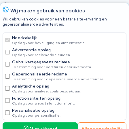
Onherstelbaar
Wij maken gebruik van cookies
Wij gebruiken cookies voor een betere site-ervaring en
Accu's
gepersonaliseerde advertenties.
Noodzakelijk
© 2026 KWS Seuren
Opslag voor beveiliging en authenticatie.
Algemene voorwaarden
Advertentie opslag
Privacy Policy
Opslag voor reclamedoeleinden.
Gebruikersgegevens reclame
Toestemming voor versturen gebruikersdata.
Gepersonaliseerde reclame
Toestemming voor gepersonaliseerde advertenties.
Analytische opslag
Opslag voor analyse, zoals bezoekduur.
Functionaliteiten opslag
Opslag voor websitefunctionaliteit.
Personalisatie opslag
Opslag voor personalisatie.
Alles akkoord
Alleen noodzakelijk