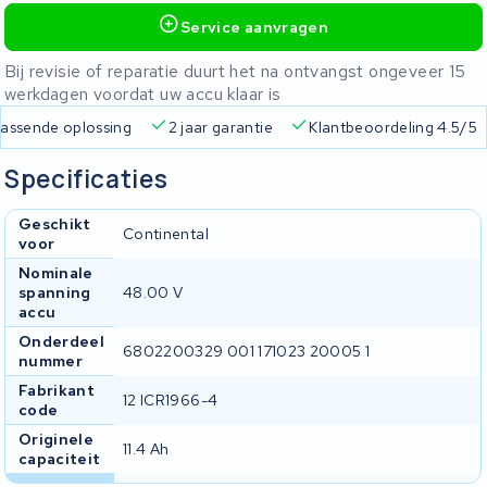
Service aanvragen
Bij revisie of reparatie duurt het na ontvangst ongeveer 15
werkdagen voordat uw accu klaar is
 passende oplossing
2 jaar garantie
Klantbeoordeling 4.5/5
Specificaties
Geschikt
Continental
voor
Nominale
spanning
48.00 V
accu
Onderdeel
6802200329 001 171023 20005 1
nummer
Fabrikant
12 ICR1966-4
code
Originele
11.4 Ah
capaciteit