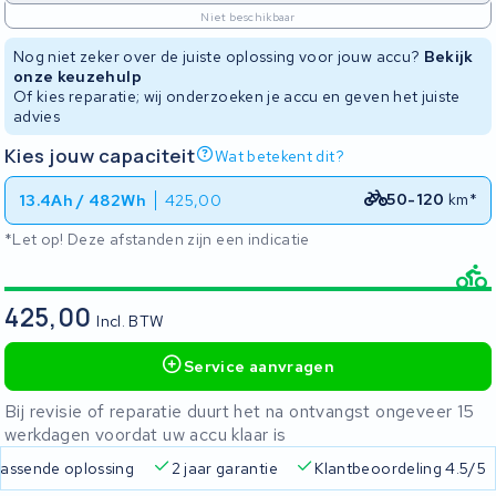
Niet beschikbaar
Nog niet zeker over de juiste oplossing voor jouw accu?
Bekijk
onze keuzehulp
Of kies reparatie; wij onderzoeken je accu en geven het juiste
advies
Kies jouw capaciteit
Wat betekent dit?
50-120
km*
13.4Ah / 482Wh
425,00
*Let op! Deze afstanden zijn een indicatie
425,00
Incl. BTW
Service aanvragen
Bij revisie of reparatie duurt het na ontvangst ongeveer 15
werkdagen voordat uw accu klaar is
 passende oplossing
2 jaar garantie
Klantbeoordeling 4.5/5