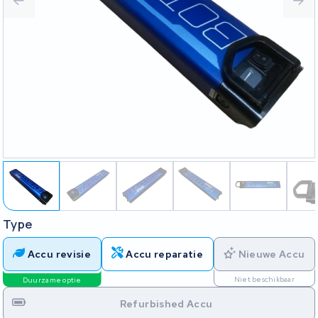
Type
Accu revisie
Accu reparatie
Nieuwe Accu
Niet beschikbaar
Duurzame optie
Refurbished Accu