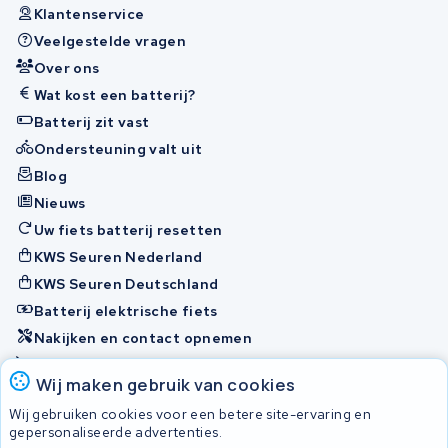
Klantenservice
Veelgestelde vragen
Over ons
Wat kost een batterij?
Batterij zit vast
Ondersteuning valt uit
Blog
Nieuws
Uw fiets batterij resetten
KWS Seuren Nederland
KWS Seuren Deutschland
Batterij elektrische fiets
Nakijken en contact opnemen
Onherstelbaar
Wij maken gebruik van cookies
Wij gebruiken cookies voor een betere site-ervaring en
Accu's
gepersonaliseerde advertenties.