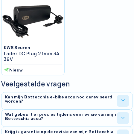
KWS Seuren
Lader DC Plug 2.1mm 3A
36V
Nieuw
Veelgestelde vragen
Kan mijn Bottecchia e-bike accu nog gereviseerd
worden?
In de meeste gevallen wel. KWS Seuren heeft ervaring met meer
Wat gebeurt er precies tijdens een revisie van mijn
Bottecchia accu?
dan 825 verschillende akkumodellen en 510 merken. We bekijken
elke accu individueel: als de behuizing en het BMS (Battery
Management System) nog intact zijn, kunnen we de cellen
Je accu wordt eerst volledig getest om de huidige staat van de
Krijg ik garantie op de revisie van mijn Bottecchia