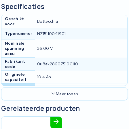
Specificaties
Geschikt
Bottecchia
voor
Typenummer
NZ15110041901
Nominale
spanning
36.00 V
accu
Fabrikant
0u8ak286075100110
code
Originele
10.4 Ah
capaciteit
Meer tonen
Gerelateerde producten