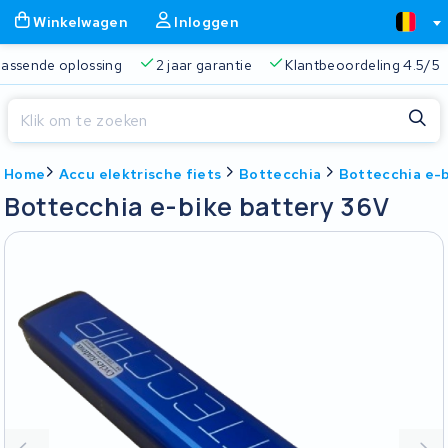
Winkelwagen
Inloggen
 passende oplossing
2 jaar garantie
Klantbeoordeling 4.5/5
Sluiten
Home
Accu elektrische fiets
Bottecchia
Bottecchia e-b
Winkelwagen
Sluiten
Bottecchia e-bike battery 36V
Begin te typen in de zoekbalk om te zoeken
Je winkelwagen is leeg.
Gratis verzending
Altijd een passende oplossing
2 jaa