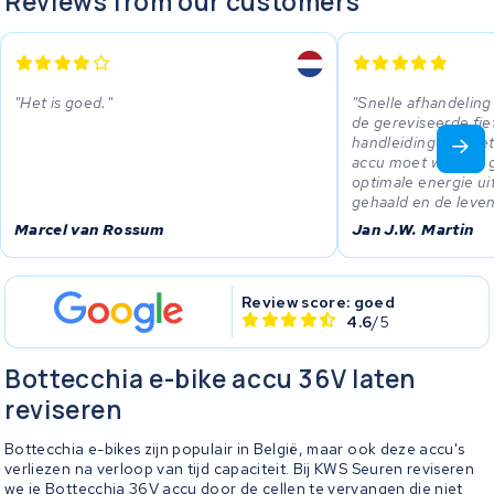
Reviews from our customers
Het is goed.
Snelle afhandeling 
de gereviseerde fie
handleiding hoe he
accu moet worden 
optimale energie ui
gehaald en de leve
Marcel van Rossum
Jan J.W. Martin
Review score: goed
4.6
/5
Bottecchia e-bike accu 36V laten
reviseren
Bottecchia e-bikes zijn populair in België, maar ook deze accu's
verliezen na verloop van tijd capaciteit. Bij KWS Seuren reviseren
we je Bottecchia 36V accu door de cellen te vervangen die niet