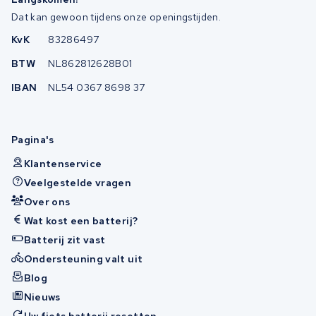
Dat kan gewoon tijdens onze openingstijden.
KvK
83286497
BTW
NL862812628B01
IBAN
NL54 0367 8698 37
Pagina's
Klantenservice
Veelgestelde vragen
Over ons
Wat kost een batterij?
Batterij zit vast
Ondersteuning valt uit
Blog
Nieuws
Uw fiets batterij resetten