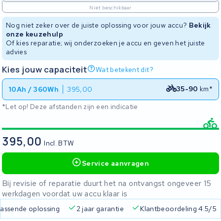
Niet beschikbaar
Nog niet zeker over de juiste oplossing voor jouw accu?
Bekijk
onze keuzehulp
Of kies reparatie; wij onderzoeken je accu en geven het juiste
advies
Kies jouw capaciteit
Wat betekent dit?
35-90
km*
10Ah / 360Wh
395,00
*Let op! Deze afstanden zijn een indicatie
395,00
Incl. BTW
Service aanvragen
Bij revisie of reparatie duurt het na ontvangst ongeveer 15
werkdagen voordat uw accu klaar is
 passende oplossing
2 jaar garantie
Klantbeoordeling 4.5/5