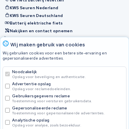
KWS Seuren Nederland
KWS Seuren Deutschland
Batterij elektrische fiets
Nakijken en contact opnemen
Onherstelbaar
Wij maken gebruik van cookies
Wij gebruiken cookies voor een betere site-ervaring en
Accu's
gepersonaliseerde advertenties.
Noodzakelijk
© 2026 KWS Seuren
Opslag voor beveiliging en authenticatie.
Algemene voorwaarden
Advertentie opslag
Privacy Policy
Opslag voor reclamedoeleinden.
Gebruikersgegevens reclame
Toestemming voor versturen gebruikersdata.
Gepersonaliseerde reclame
Toestemming voor gepersonaliseerde advertenties.
Analytische opslag
Opslag voor analyse, zoals bezoekduur.