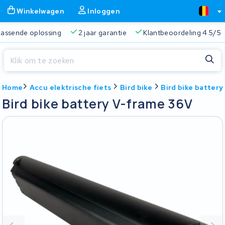
Winkelwagen
Inloggen
 passende oplossing
2 jaar garantie
Klantbeoordeling 4.5/5
Sluiten
Home
Accu elektrische fiets
Bird bike
Bird bike batter
Winkelwagen
Sluiten
Bird bike battery V-frame 36V
Begin te typen in de zoekbalk om te zoeken
Je winkelwagen is leeg.
Gratis verzending
Altijd een passende oplossing
2 jaa