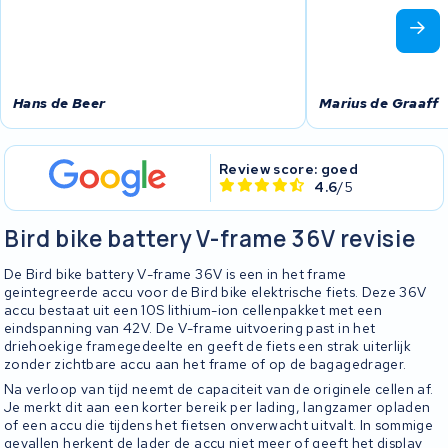
Hans de Beer
Marius de Graaff
Review score: goed
4.6
/5
Bird bike battery V-frame 36V revisie
De Bird bike battery V-frame 36V is een in het frame
geintegreerde accu voor de Bird bike elektrische fiets. Deze 36V
accu bestaat uit een 10S lithium-ion cellenpakket met een
eindspanning van 42V. De V-frame uitvoering past in het
driehoekige framegedeelte en geeft de fiets een strak uiterlijk
zonder zichtbare accu aan het frame of op de bagagedrager.
Na verloop van tijd neemt de capaciteit van de originele cellen af.
Je merkt dit aan een korter bereik per lading, langzamer opladen
of een accu die tijdens het fietsen onverwacht uitvalt. In sommige
gevallen herkent de lader de accu niet meer of geeft het display