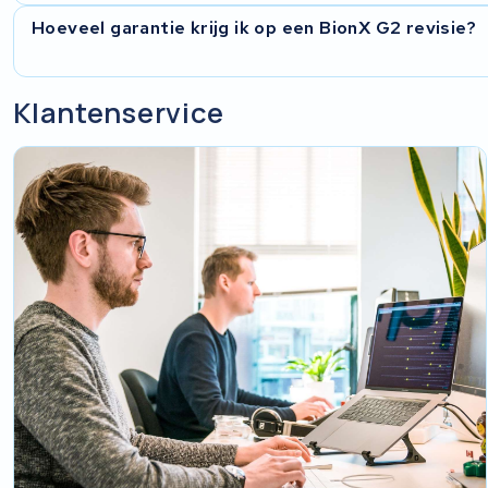
Na aanmelding ontvang je een gratis verzendlabel. Verpak de
Hoeveel garantie krijg ik op een BionX G2 revisie?
originele doos. Lever het pakket in bij het opgegeven afhaal
gratis.
Je krijgt 2 jaar garantie op de geplaatste cellen en het uitg
Klantenservice
een testrapport met de gemeten capaciteit zodat je precies