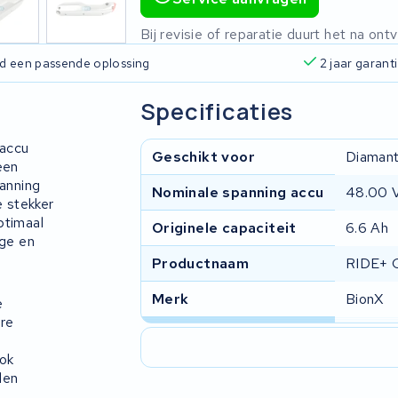
Bij revisie of reparatie duurt het na o
ijd een passende oplossing
2 jaar garant
Specificaties
 accu
Geschikt voor
Diamant
een
panning
Nominale spanning accu
48.00 
 stekker
ptimaal
Originele capaciteit
6.6 Ah
ige en
Productnaam
RIDE+ 
g
Merk
BionX
e
ere
ook
den