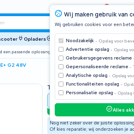
Beoordeling
4,6/5
Wij maken gebruik van 
Wij gebruiken cookies voor een bete
 scooter
Opladers
Accessoires
Noodzakelijk
Opslag voor bevei
Advertentie opslag
Opslag vo
ijd een passende oplossing
2 jaar garant
Gebruikersgegevens reclame
DE+ G2 48V
Gepersonaliseerde reclame
Sluite
Analytische opslag
Opslag voo
Functionaliteiten opslag
Opsla
Type
Personalisatie opslag
Opslag 
Accu revisie
Accu reparat
Alles ak
Duurzame optie
Begin te typen in de zoekbalk om te zoeken
Nog niet zeker over de juiste oplossi
Of kies reparatie; wij onderzoeken je a