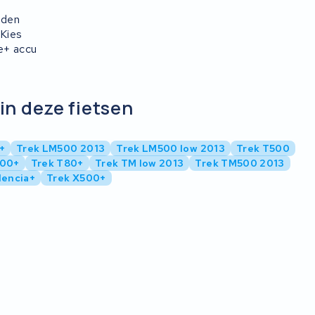
rden
 Kies
e+ accu
in deze fietsen
+
Trek LM500 2013
Trek LM500 low 2013
Trek T500
500+
Trek T80+
Trek TM low 2013
Trek TM500 2013
lencia+
Trek X500+