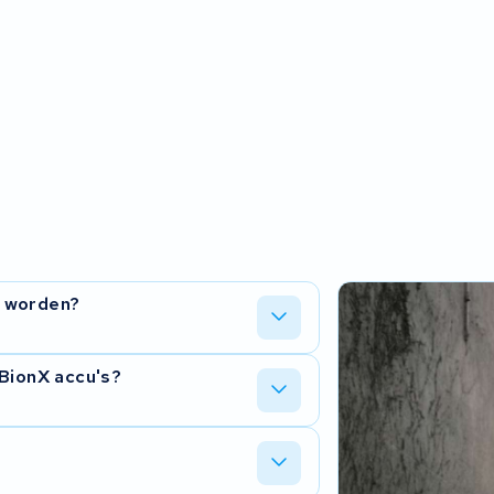
d worden?
elke celgroep en testen het BMS. Zijn
 BionX accu's?
tsen we nieuwe cellen. Na de diagnose
e modellen. Dat betekent meer
xer. Bij revisie houden we hier
specificatie.