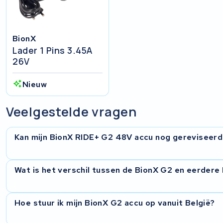
BionX
Lader 1 Pins 3.45A
26V
Nieuw
Veelgestelde vragen
Kan mijn BionX RIDE+ G2 48V accu nog gereviseer
In de meeste gevallen wel. We openen de behuizing, meten 
Wat is het verschil tussen de BionX G2 en eerdere
de cellen versleten maar is de elektronica intact, dan plaa
krijg je een prijsopgave voordat we beginnen.
De G2 werkt op 48V in plaats van 36V of 40,7V bij eerder
Hoe stuur ik mijn BionX G2 accu op vanuit België?
vermogen en een ander cellenpakket. Het BMS is ook comple
rekening mee en gebruiken we cellen die passen bij de 48V-