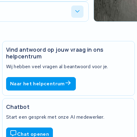
 accu stevig, bij voorkeur in de
punt. De retourzending na revisie is ook
evoerde werk. Bij elke revisie ontvang je
 weet wat je terugkrijgt.
Vind antwoord op jouw vraag in ons
helpcentrum
Wij hebben veel vragen al beantwoord voor je.
Naar het helpcentrum
Chatbot
Start een gesprek met onze AI medewerker.
Chat openen