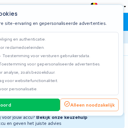
België
cookies
Winkelwagen
Inloggen
re site-ervaring en gepersonaliseerde advertenties.
liging en authenticatie.
or reclamedoeleinden.
ie
Klantbeoordeling 4.5/5
Toestemming voor versturen gebruikersdata.
Toestemming voor gepersonaliseerde advertenties.
n
r analyse, zoals bezoekduur.
g voor websitefunctionaliteit.
voor personalisatie.
ie
Nieuwe Accu
Refurbished Accu
koord
Alleen noodzakelijk
Niet beschikbaar
Niet beschikbaar
ng voor jouw accu?
Bekijk onze keuzehulp
ccu en geven het juiste advies