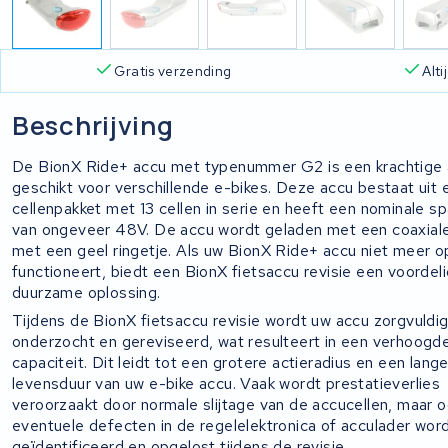
Gratis verzending
Alt
Beschrijving
De BionX Ride+ accu met typenummer G2 is een krachtige
geschikt voor verschillende e-bikes. Deze accu bestaat uit 
cellenpakket met 13 cellen in serie en heeft een nominale s
van ongeveer 48V. De accu wordt geladen met een coaxiale
met een geel ringetje. Als uw BionX Ride+ accu niet meer o
functioneert, biedt een BionX fietsaccu revisie een voordel
duurzame oplossing.
Tijdens de BionX fietsaccu revisie wordt uw accu zorgvuldi
onderzocht en gereviseerd, wat resulteert in een verhoogd
capaciteit. Dit leidt tot een grotere actieradius en een lang
levensduur van uw e-bike accu. Vaak wordt prestatieverlies
veroorzaakt door normale slijtage van de accucellen, maar 
eventuele defecten in de regelelektronica of acculader wor
geïdentificeerd en opgelost tijdens de revisie.