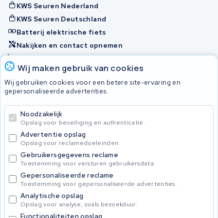
KWS Seuren Nederland
KWS Seuren Deutschland
Batterij elektrische fiets
Nakijken en contact opnemen
Onherstelbaar
Wij maken gebruik van cookies
Wij gebruiken cookies voor een betere site-ervaring en
Accu's
gepersonaliseerde advertenties.
Noodzakelijk
© 2026 KWS Seuren
Opslag voor beveiliging en authenticatie.
Algemene voorwaarden
Advertentie opslag
Privacy Policy
Opslag voor reclamedoeleinden.
Gebruikersgegevens reclame
Toestemming voor versturen gebruikersdata.
Gepersonaliseerde reclame
Toestemming voor gepersonaliseerde advertenties.
Analytische opslag
Opslag voor analyse, zoals bezoekduur.
Functionaliteiten opslag