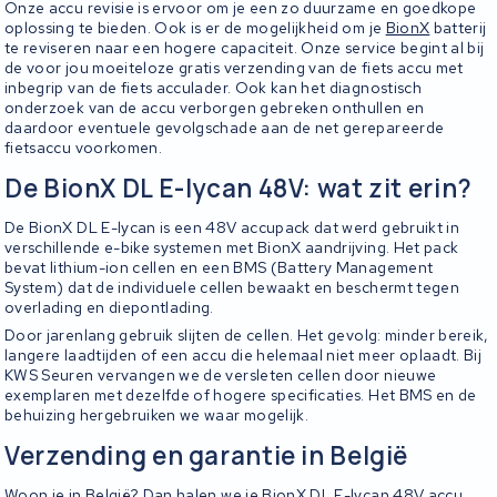
Onze accu revisie is ervoor om je een zo duurzame en goedkope
oplossing te bieden. Ook is er de mogelijkheid om je
BionX
batterij
te reviseren naar een hogere capaciteit. Onze service begint al bij
de voor jou moeiteloze gratis verzending van de fiets accu met
inbegrip van de fiets acculader. Ook kan het diagnostisch
onderzoek van de accu verborgen gebreken onthullen en
daardoor eventuele gevolgschade aan de net gerepareerde
fietsaccu voorkomen.
De BionX DL E-lycan 48V: wat zit erin?
De BionX DL E-lycan is een 48V accupack dat werd gebruikt in
verschillende e-bike systemen met BionX aandrijving. Het pack
bevat lithium-ion cellen en een BMS (Battery Management
System) dat de individuele cellen bewaakt en beschermt tegen
overlading en diepontlading.
Door jarenlang gebruik slijten de cellen. Het gevolg: minder bereik,
langere laadtijden of een accu die helemaal niet meer oplaadt. Bij
KWS Seuren vervangen we de versleten cellen door nieuwe
exemplaren met dezelfde of hogere specificaties. Het BMS en de
behuizing hergebruiken we waar mogelijk.
Verzending en garantie in België
Woon je in België? Dan halen we je BionX DL E-lycan 48V accu