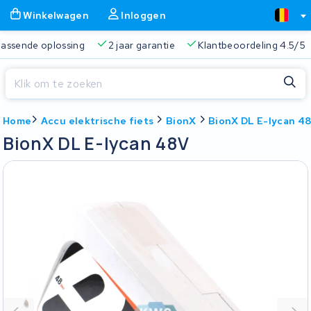
Winkelwagen
Inloggen
 passende oplossing
2 jaar garantie
Klantbeoordeling 4.5/5
Sluiten
Home
Accu elektrische fiets
BionX
BionX DL E-lycan 4
Winkelwagen
Sluiten
BionX DL E-lycan 48V
Begin te typen in de zoekbalk om te zoeken
Je winkelwagen is leeg.
Gratis verzending
Altijd een passende oplossing
2 jaa