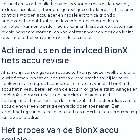
accucellen, worden alle fietsaccu’s voor de revisie plaatsvindt,
inclusief acculader, door ons geheel gecontroleerd. Tijdens onze
controle worden acculader en regelelektronica grondig
onderzocht zodat fouten in deze onderdelen ontdekt en
verholpen kunnen worden. Soms kunnen hierdoor de kosten van
revisie bespaard worden, en kan volstaan worden met een kleine
reparatie of het vervangen van de acculader.
Actieradius en de invloed BionX
fiets accu revisie
Afhankelijk van de gekozen capaciteit kun je kiezen welke afstand
je wilt fietsen. Nadat de accurevisie is volbracht zal bij identiek
gebleven batterijspecificaties, de actieradius van de BionX fiets
accu het niveau bereiken van de accu in originele staat. Aangezien
de
BionX
fiets accurevisie de mogelijkheid biedt om de
batterijcapaciteit uit te laten breiden, zal dit de actieradius van de
accu dienovereenkomstig evenredig doen toenemen. Een
verdubbeling van de accucapaciteit resulteert in een verdubbeling
van de actieradius.
Het proces van de BionX accu
revisie