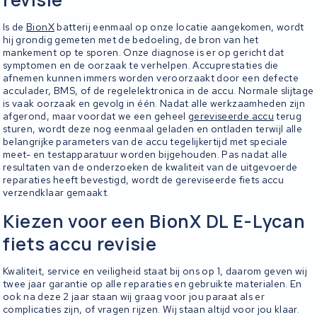
Is de
BionX
batterij eenmaal op onze locatie aangekomen, wordt
hij grondig gemeten met de bedoeling, de bron van het
mankement op te sporen. Onze diagnose is er op gericht dat
symptomen en de oorzaak te verhelpen. Accuprestaties die
afnemen kunnen immers worden veroorzaakt door een defecte
acculader, BMS, of de regelelektronica in de accu. Normale slijtage
is vaak oorzaak en gevolg in één. Nadat alle werkzaamheden zijn
afgerond, maar voordat we een geheel
gereviseerde accu
terug
sturen, wordt deze nog eenmaal geladen en ontladen terwijl alle
belangrijke parameters van de accu tegelijkertijd met speciale
meet- en testapparatuur worden bijgehouden. Pas nadat alle
resultaten van de onderzoeken de kwaliteit van de uitgevoerde
reparaties heeft bevestigd, wordt de gereviseerde fiets accu
verzendklaar gemaakt.
Kiezen voor een BionX DL E-Lycan
fiets accu revisie
Kwaliteit, service en veiligheid staat bij ons op 1, daarom geven wij
twee jaar garantie op alle reparaties en gebruikte materialen. En
ook na deze 2 jaar staan wij graag voor jou paraat als er
complicaties zijn, of vragen rijzen. Wij staan altijd voor jou klaar.