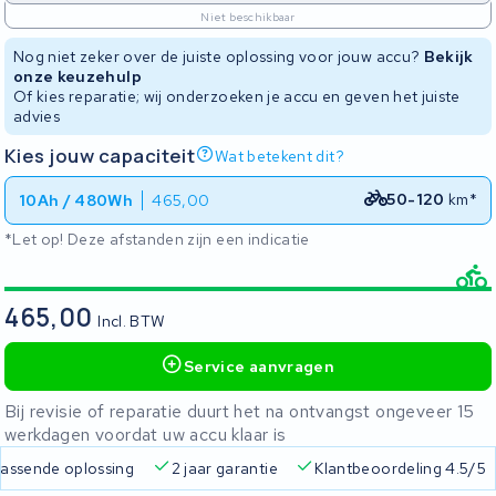
Niet beschikbaar
Nog niet zeker over de juiste oplossing voor jouw accu?
Bekijk
onze keuzehulp
Of kies reparatie; wij onderzoeken je accu en geven het juiste
advies
Kies jouw capaciteit
Wat betekent dit?
50-120
km*
10Ah / 480Wh
465,00
*Let op! Deze afstanden zijn een indicatie
465,00
Incl. BTW
Service aanvragen
Bij revisie of reparatie duurt het na ontvangst ongeveer 15
werkdagen voordat uw accu klaar is
 passende oplossing
2 jaar garantie
Klantbeoordeling 4.5/5