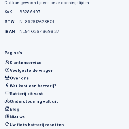
Dat kan gewoon tijdens onze openingstijden.
KvK
83286497
BTW
NL862812628B01
IBAN
NL54 0367 8698 37
Pagina's
Klantenservice
Veelgestelde vragen
Over ons
Wat kost een batterij?
Batterij zit vast
Ondersteuning valt uit
Blog
Nieuws
Uw fiets batterij resetten