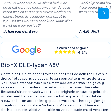
Accu is weer als nieuw! Alleen had ik de
Werkelijk prima hoe
pech dat eerst de elektronica van de accu
Accu opgestuurd. W
kapot was en vervangen moest worden en
werd een prijsopga
daarna bleek de acculader ook kapot te
zijn. Dat was wel even schrikken. Maar alles
werkt nu weer perfect!
Johan van den Berg
A.A.M. Rolf
Review score: goed
4.6
/5
BionX DL E-lycan 48V
Gesteld dat je niet langer tevreden bent met de actieradius van je
BionX
fiets accu, is de gedachte aan een batterij
revisie
de juiste.
De BionX fietsaccurevisie is dé methode om oorzaak en gevolg
van een minder presterende fietsaccu op te lossen. Versleten
fietsaccu’s kunnen vaak weer tot de originele prestaties gebracht
worden met het vernieuwen van de batterijcellen. Doordat de
nieuwste Li-Ion accucellen geplaatst worden, is het tegelijkertijd
mogelijk om een grotere "actieradius" te verkrijgen. Daar een
slechte accu niet altijd zijn probleem vindt in oude en/of versleten