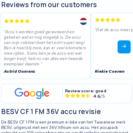
Reviews from our customers
Dat de accu meer 
Accu's worden goed gereviseerd en
gekeken wat er nog mogelijk is. De accu
van mijn rolstoel doet het echt super lang!
Ben ik heel blij mee; kan er veel kilometers
mee rijden. Soms ben je de accu wel wat
langer kwijt; heb nu van alles een tweede
exemplaar daarom.
Astrid Oomens
Riekie Coenen
Review score: goed
4.6
/5
BESV CF 1 FM 36V accu revisie
De BESV CF 1 FM is een premium e-bike van het Taiwanese merk
BESV, uitgerust met een 36V lithium-ion accu. Het accupack
gebruikt een 10S celconfiguratie en wordt volledig opgeladen tot