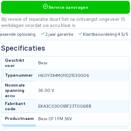
Service aanvragen
Bij revisie of reparatie duurt het na ontvangst ongeveer 15
werkdagen voordat uw accu klaar is
rzending
Altijd een passende oplossing
2 jaar garantie
K
Specificaties
Geschikt
Besv
voor
Typenummer
H60Y31HM011021530006
Nominale
spanning
36.00 V
accu
Fabrikant
EKA3C03001BF23T0068B
code
Productnaam
Besv CF 1 FM 36V