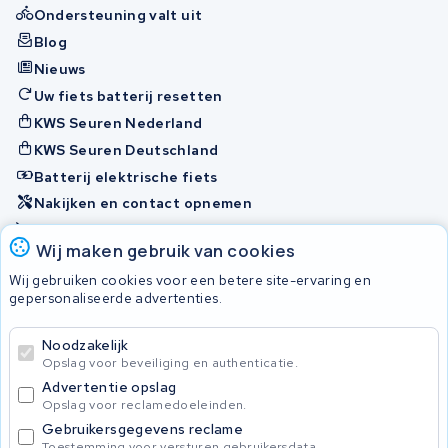
Ondersteuning valt uit
Blog
Nieuws
Uw fiets batterij resetten
KWS Seuren Nederland
KWS Seuren Deutschland
Batterij elektrische fiets
Nakijken en contact opnemen
Onherstelbaar
Wij maken gebruik van cookies
Wij gebruiken cookies voor een betere site-ervaring en
Accu's
gepersonaliseerde advertenties.
Noodzakelijk
© 2026 KWS Seuren
Opslag voor beveiliging en authenticatie.
Algemene voorwaarden
Advertentie opslag
Privacy Policy
Opslag voor reclamedoeleinden.
Gebruikersgegevens reclame
Toestemming voor versturen gebruikersdata.