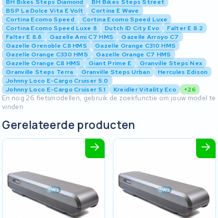
BH Bikes Steps Diamond
BH Bikes Steps Street
BSP La Dolce Vita E Volt
Cortina E Wave
Cortina Ecomo Speed
Cortina Ecomo Speed Luxe
Cortina Ecomo Speed Luxe 8
Dutch ID City Evo
Falter E 8.2
Falter E 8.8
Gazelle Ami C7 HMS
Gazelle Arroyo C7
Gazelle Grenoble C8 HMS
Gazelle Orange C310 HMS
Gazelle Orange C330 HMS
Gazelle Orange C7 HMS
Gazelle Orange C8 HMS
Giant Prime E
Granville Steps Nex
Granville Steps Terra
Granville Steps Urban
Hercules Edison
Johnny Loco E-Cargo Cruiser 5.0
Johnny Loco E-Cargo Cruiser 5.1
Kreidler Vitality Eco
+26
En nog 26 fietsmodellen, gebruik de zoekfunctie om jouw model te
vinden
Gerelateerde producten