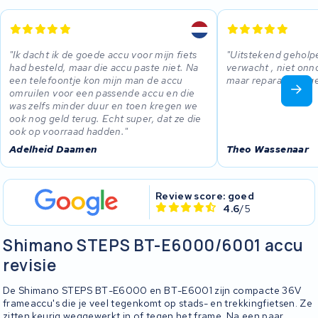
Ik dacht ik de goede accu voor mijn fiets
Uitstekend geholp
had besteld, maar die accu paste niet. Na
verwacht , niet on
een telefoontje kon mijn man de accu
maar reparatie uitg
omruilen voor een passende accu en die
was zelfs minder duur en toen kregen we
ook nog geld terug. Echt super, dat ze die
ook op voorraad hadden.
Adelheid Daamen
Theo Wassenaar
Review score: goed
4.6
/5
Shimano STEPS BT-E6000/6001 accu
revisie
De Shimano STEPS BT-E6000 en BT-E6001 zijn compacte 36V
frameaccu's die je veel tegenkomt op stads- en trekkingfietsen. Ze
zitten keurig weggewerkt in of tegen het frame. Na een paar