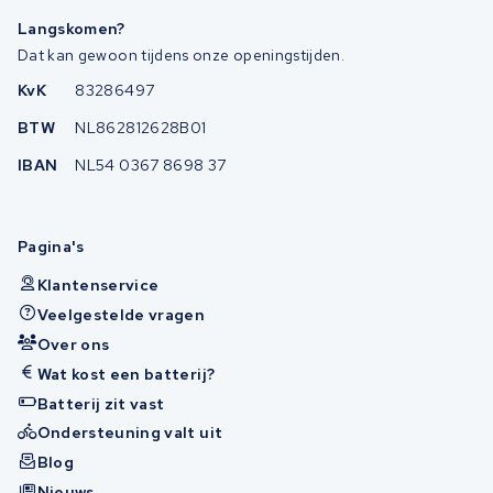
Langskomen?
Dat kan gewoon tijdens onze openingstijden.
KvK
83286497
BTW
NL862812628B01
IBAN
NL54 0367 8698 37
Pagina's
Klantenservice
Veelgestelde vragen
Over ons
Wat kost een batterij?
Batterij zit vast
Ondersteuning valt uit
Blog
Nieuws