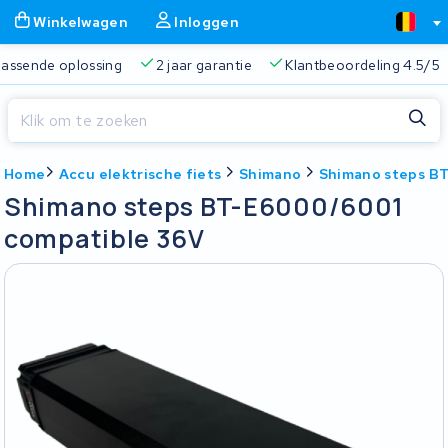
Winkelwagen
Inloggen
 passende oplossing
2 jaar garantie
Klantbeoordeling 4.5/5
Sluiten
Home
Accu elektrische fiets
Shimano
Shimano steps B
Winkelwagen
Sluiten
Shimano steps BT-E6000/6001
Begin te typen in de zoekbalk om te zoeken
compatible 36V
Je winkelwagen is leeg.
Gratis verzending
Altijd een passende oplossing
2 jaa