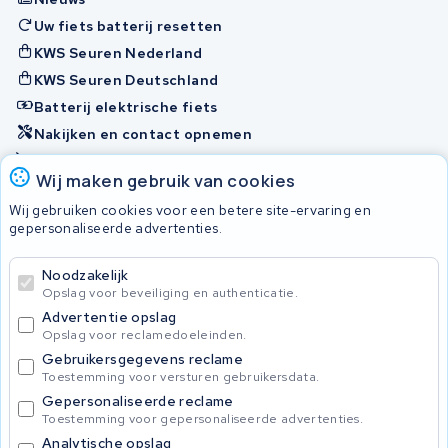
Uw fiets batterij resetten
KWS Seuren Nederland
KWS Seuren Deutschland
Batterij elektrische fiets
Nakijken en contact opnemen
Onherstelbaar
Wij maken gebruik van cookies
Wij gebruiken cookies voor een betere site-ervaring en
Accu's
gepersonaliseerde advertenties.
Noodzakelijk
© 2026 KWS Seuren
Opslag voor beveiliging en authenticatie.
Algemene voorwaarden
Advertentie opslag
Privacy Policy
Opslag voor reclamedoeleinden.
Gebruikersgegevens reclame
Toestemming voor versturen gebruikersdata.
Gepersonaliseerde reclame
Toestemming voor gepersonaliseerde advertenties.
Analytische opslag