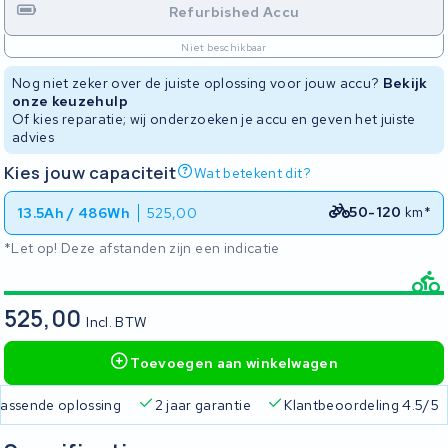
Refurbished Accu
Niet beschikbaar
Nog niet zeker over de juiste oplossing voor jouw accu?
Bekijk
onze keuzehulp
Of kies reparatie; wij onderzoeken je accu en geven het juiste
advies
Kies jouw capaciteit
Wat betekent dit?
50-120
km*
13.5Ah / 486Wh
525,00
*Let op! Deze afstanden zijn een indicatie
525,00
Incl. BTW
Toevoegen aan winkelwagen
 passende oplossing
2 jaar garantie
Klantbeoordeling 4.5/5