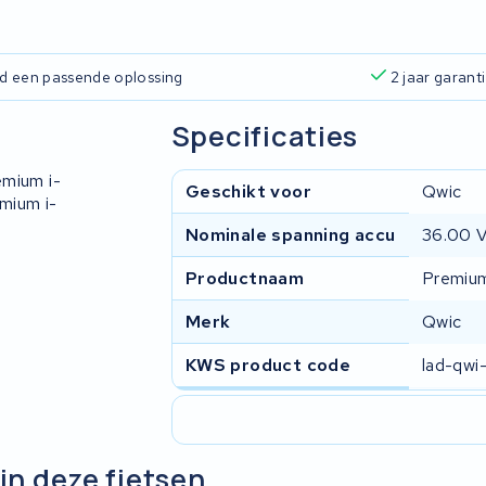
ijd een passende oplossing
2 jaar garant
Specificaties
mium i-
Geschikt voor
Qwic
mium i-
Nominale spanning accu
36.00 
Productnaam
Premium
Merk
Qwic
KWS product code
lad-qwi
in deze fietsen