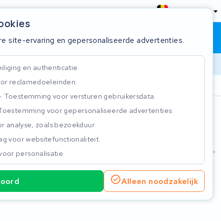
België
cookies
Winkelwagen
Inloggen
re site-ervaring en gepersonaliseerde advertenties.
liging en authenticatie.
or reclamedoeleinden.
ie
Klantbeoordeling 4.5/5
Toestemming voor versturen gebruikersdata.
Toestemming voor gepersonaliseerde advertenties.
n
r analyse, zoals bezoekduur.
g voor websitefunctionaliteit.
voor personalisatie.
koord
Alleen noodzakelijk