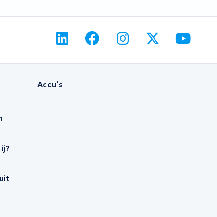
Accu's
n
ij?
uit