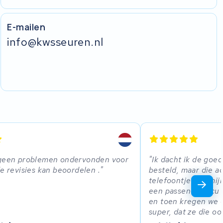
E-mailen
info@kwsseuren.nl
 geen problemen ondervonden voor
Ik dacht ik de goed
de revisies kan beoordelen .
besteld, maar die a
telefoontje kon mij
een passende accu e
en toen kregen we o
super, dat ze die o