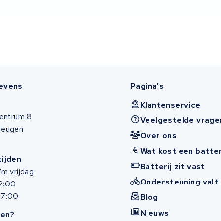
evens
Pagina's
Klantenservice
entrum 8
Veelgestelde vrage
Beugen
Over ons
Wat kost een batter
ijden
Batterij zit vast
m vrijdag
Ondersteuning valt 
12:00
17:00
Blog
Nieuws
en?