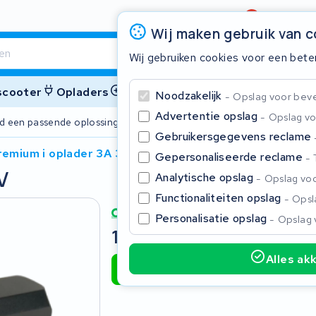
Beoordeling
4,6/5
Wij maken gebruik van 
Wij gebruiken cookies voor een bete
 scooter
Opladers
Accessoires
Noodzakelijk
Opslag voor bevei
Advertentie opslag
Opslag vo
ijd een passende oplossing
2 jaar garant
Gebruikersgegevens reclame
remium i oplader 3A 36V
Gepersonaliseerde reclame
V
Sluite
Analytische opslag
Opslag voo
Functionaliteiten opslag
Opsla
Personalisatie opslag
Opslag 
125,00
Incl. BTW
Alles ak
Toevoegen aan winkelwagen
Begin te typen in de zoekbalk om te zoeken