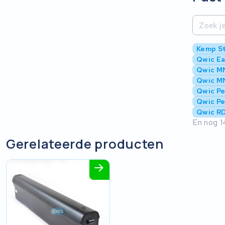
Kemp St
Qwic E
Qwic M
Qwic M
Qwic P
Qwic Pe
Qwic RD
En nog 1
Gerelateerde producten