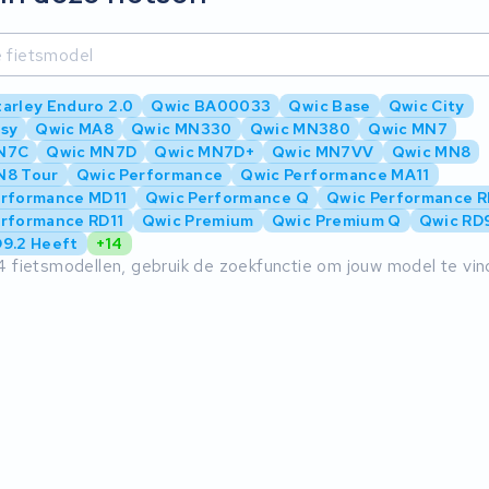
arley Enduro 2.0
Qwic BA00033
Qwic Base
Qwic City
asy
Qwic MA8
Qwic MN330
Qwic MN380
Qwic MN7
N7C
Qwic MN7D
Qwic MN7D+
Qwic MN7VV
Qwic MN8
N8 Tour
Qwic Performance
Qwic Performance MA11
erformance MD11
Qwic Performance Q
Qwic Performance 
rformance RD11
Qwic Premium
Qwic Premium Q
Qwic RD
9.2 Heeft
+14
4 fietsmodellen, gebruik de zoekfunctie om jouw model te vi