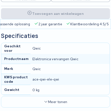
Toevoegen aan winkelwagen
 passende oplossing
2 jaar garantie
Klantbeoordeling 4.5/5
Specificaties
Geschikt
Qwic
voor
Productnaam
Elektronica vervangen Qwic
Merk
Qwic
KWS product
ace-qwi-ele-qwi
code
Gewicht
0 kg
Meer tonen