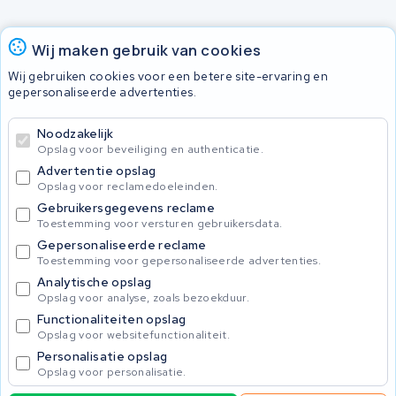
Accu's
Wij maken gebruik van cookies
Wij gebruiken cookies voor een betere site-ervaring en
gepersonaliseerde advertenties.
© 2026 KWS Seuren
Algemene voorwaarden
Noodzakelijk
Privacy Policy
Opslag voor beveiliging en authenticatie.
Advertentie opslag
Opslag voor reclamedoeleinden.
Gebruikersgegevens reclame
Toestemming voor versturen gebruikersdata.
Gepersonaliseerde reclame
Toestemming voor gepersonaliseerde advertenties.
Analytische opslag
Opslag voor analyse, zoals bezoekduur.
Functionaliteiten opslag
Opslag voor websitefunctionaliteit.
Personalisatie opslag
Opslag voor personalisatie.