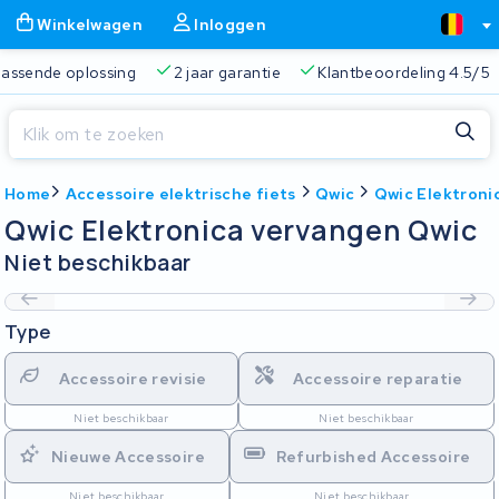
Winkelwagen
Inloggen
 passende oplossing
2 jaar garantie
Klantbeoordeling 4.5/5
Sluiten
Home
Accessoire elektrische fiets
Qwic
Qwic Elektroni
Winkelwagen
Sluiten
Qwic Elektronica vervangen Qwic
Begin te typen in de zoekbalk om te zoeken
Niet beschikbaar
Je winkelwagen is leeg.
Type
Gratis verzending
Altijd een passende oplossing
2 jaa
Accessoire revisie
Accessoire reparatie
Niet beschikbaar
Niet beschikbaar
Nieuwe Accessoire
Refurbished Accessoire
Niet beschikbaar
Niet beschikbaar