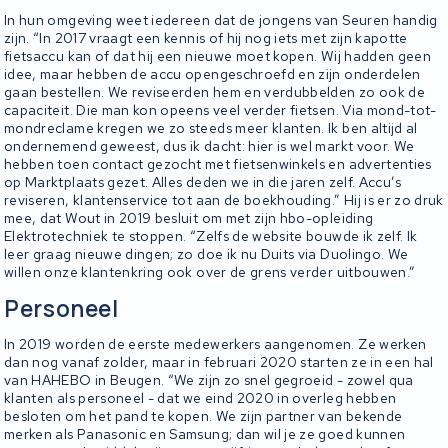
In hun omgeving weet iedereen dat de jongens van Seuren handig
zijn. “In 2017 vraagt een kennis of hij nog iets met zijn kapotte
fietsaccu kan of dat hij een nieuwe moet kopen. Wij hadden geen
idee, maar hebben de accu opengeschroefd en zijn onderdelen
gaan bestellen. We reviseerden hem en verdubbelden zo ook de
capaciteit. Die man kon opeens veel verder fietsen. Via mond-tot-
mondreclame kregen we zo steeds meer klanten. Ik ben altijd al
ondernemend geweest, dus ik dacht: hier is wel markt voor. We
hebben toen contact gezocht met fietsenwinkels en advertenties
op Marktplaats gezet. Alles deden we in die jaren zelf. Accu’s
reviseren, klantenservice tot aan de boekhouding.” Hij is er zo druk
mee, dat Wout in 2019 besluit om met zijn hbo-opleiding
Elektrotechniek te stoppen. “Zelfs de website bouwde ik zelf. Ik
leer graag nieuwe dingen; zo doe ik nu Duits via Duolingo. We
willen onze klantenkring ook over de grens verder uitbouwen.”
Personeel
In 2019 worden de eerste medewerkers aangenomen. Ze werken
dan nog vanaf zolder, maar in februari 2020 starten ze in een hal
van HAHEBO in Beugen. “We zijn zo snel gegroeid - zowel qua
klanten als personeel - dat we eind 2020 in overleg hebben
besloten om het pand te kopen. We zijn partner van bekende
merken als Panasonic en Samsung; dan wil je ze goed kunnen