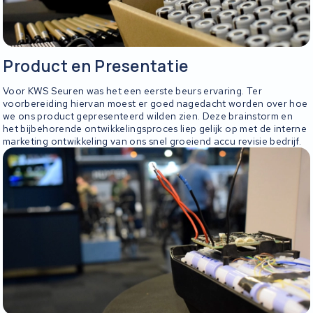
Product en Presentatie
Voor KWS Seuren was het een eerste beurs ervaring. Ter
voorbereiding hiervan moest er goed nagedacht worden over hoe
we ons product gepresenteerd wilden zien. Deze brainstorm en
het bijbehorende ontwikkelingsproces liep gelijk op met de interne
marketing ontwikkeling van ons snel groeiend accu revisie bedrijf.