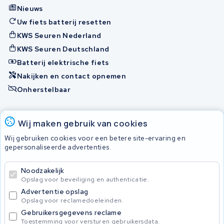
Nieuws
Uw fiets batterij resetten
KWS Seuren Nederland
KWS Seuren Deutschland
Batterij elektrische fiets
Nakijken en contact opnemen
Onherstelbaar
Accu's
Wij maken gebruik van cookies
Wij gebruiken cookies voor een betere site-ervaring en
gepersonaliseerde advertenties.
© 2026 KWS Seuren
Algemene voorwaarden
Noodzakelijk
Privacy Policy
Opslag voor beveiliging en authenticatie.
Advertentie opslag
Opslag voor reclamedoeleinden.
Gebruikersgegevens reclame
Toestemming voor versturen gebruikersdata.