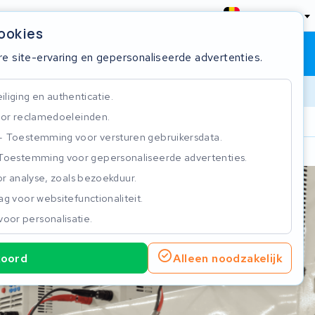
België
cookies
Winkelwagen
Inloggen
re site-ervaring en gepersonaliseerde advertenties.
liging en authenticatie.
or reclamedoeleinden.
ie
Klantbeoordeling 4.5/5
Toestemming voor versturen gebruikersdata.
Toestemming voor gepersonaliseerde advertenties.
n
r analyse, zoals bezoekduur.
g voor websitefunctionaliteit.
voor personalisatie.
koord
Alleen noodzakelijk