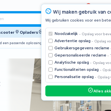
Beoordeling
4,6/5
Wij maken gebruik van 
Wij gebruiken cookies voor een bete
 scooter
Opladers
Accessoires
Noodzakelijk
Opslag voor bevei
Advertentie opslag
Opslag vo
ijd een passende oplossing
2 jaar garant
Gebruikersgegevens reclame
Gepersonaliseerde reclame
Sluite
Analytische opslag
Opslag voo
Functionaliteiten opslag
Opsla
Personalisatie opslag
Opslag 
t
5
Alles ak
Begin te typen in de zoekbalk om te zoeken