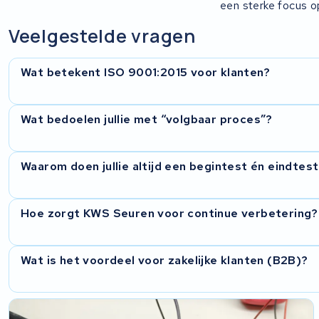
een sterke focus op
Veelgestelde vragen
Wat betekent ISO 9001:2015 voor klanten?
Dat onze manier van werken is ingericht op consistente kwal
Wat bedoelen jullie met “volgbaar proces”?
verantwoordelijkheden, meetmomenten en continue verbete
Elke stap wordt vastgelegd (status, testresultaten, uitge
Waarom doen jullie altijd een begintest én eindtes
is het traject intern traceerbaar en kan er helder gecommuni
De begintest is de nulmeting (wat is het probleem en wat i
Hoe zorgt KWS Seuren voor continue verbetering?
bevestigt dat de oplossing werkt en dat de accu gecontrole
Door structureel te meten, afwijkingen en klantfeedback te 
Wat is het voordeel voor zakelijke klanten (B2B)?
leggen en die ook echt te borgen in werkwijze en communica
Meer voorspelbaarheid, betere documentatie/traceerbaarhei