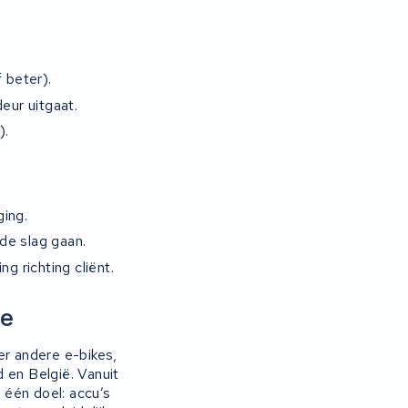
f beter).
eur uitgaat.
).
ing.
de slag gaan.
g richting cliënt.
ze
er andere e-bikes,
 en België. Vanuit
 één doel: accu’s