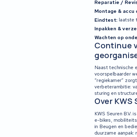
Reparatie / Revi
Montage & accu 
Eindtest:
laatste 
Inpakken & verze
Wachten op onde
Continue v
georganis
Naast technische e
voorspelbaarder wer
“regiekamer” zorgt 
verbeterambitie: v
sturing en structur
Over KWS 
KWS Seuren B.V. is 
e-bikes, mobilitei
in Beugen en bedie
duurzame aanpak: r