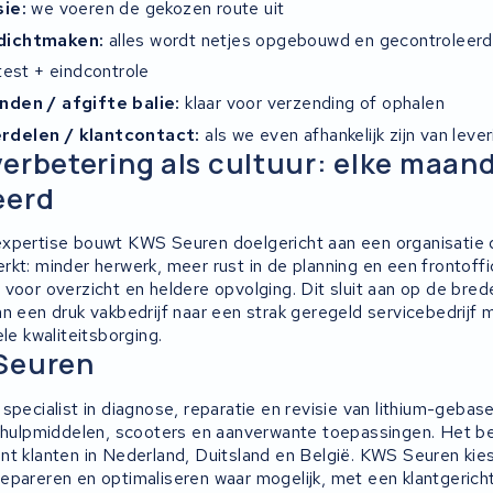
sie:
we voeren de gekozen route uit
dichtmaken:
alles wordt netjes opgebouwd en gecontroleerd
test + eindcontrole
nden / afgifte balie:
klaar voor verzending of ophalen
rdelen / klantcontact:
als we even afhankelijk zijn van leve
erbetering als cultuur: elke maand
eerd
xpertise bouwt KWS Seuren doelgericht aan een organisatie 
kt: minder herwerk, meer rust in de planning en een frontoffi
voor overzicht en heldere opvolging. Dit sluit aan op de bred
an een druk vakbedrijf naar een strak geregeld servicebedrijf
ele kwaliteitsborging.
Seuren
specialist in diagnose, reparatie en revisie van lithium-gebas
tshulpmiddelen, scooters en aanverwante toepassingen. Het bed
nt klanten in Nederland, Duitsland en België. KWS Seuren kie
epareren en optimaliseren waar mogelijk, met een klantgerich