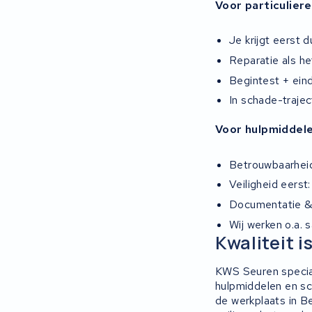
Voor particulier
Je krijgt eerst d
Reparatie als he
Begintest + eind
In schade-traje
Voor hulpmiddele
Betrouwbaarheid
Veiligheid eerst
Documentatie & t
Wij werken o.a. 
Kwaliteit 
KWS Seuren special
hulpmiddelen en sc
de werkplaats in B