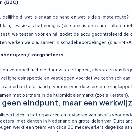
en (B2C)
uidelijkheid: wat is er aan de hand en wat is de slimste route?
t kan, revisie als het nodig is (en soms is een ander alternatie
test: we testen vóór en ná, zodat de accu gecontroleerd de d
cten werken we o.a. samen in schadebeoordelingen (o.a. ENRA
nbedrijven / zorgpartners
 en voorspelbaarheid door vaste stappen, checks en vastlegg
: veiligheidsinspectie en vastleggen voordat we technisch aan 
raceerbaarheid: handig voor interne dossiers en terugkoppelin
samen met partners in de hulpmiddelenmarkt (zoals Kersten).
is geen eindpunt, maar een werkwij
iseert zich in het repareren en reviseren van accu’s voor ond
ooters, met klanten in Nederland en grote delen van Duitsland
eugen werkt een team van circa 30 medewerkers dagelijks aan