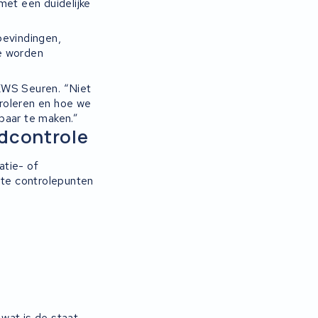
met een duidelijke
bevindingen,
e worden
 KWS Seuren. “Niet
roleren en hoe we
baar te maken.”
ndcontrole
atie- of
ste controlepunten
wat is de staat