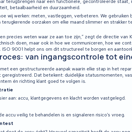
aar terugbrengen naar een functionele, gecontroleerde staat, 
iteit, betaalbaarheid en duurzaamheid.
hoe wij werken: meten, vastleggen, verbeteren. We gebruiken 
n terugkerende oorzaken om elke maand slimmer en strakker t
nten precies weten waar ze aan toe zijn,” zegt de directie van
echnisch doen, maar ook in hoe we communiceren, hoe we cont
. ISO 9001 helpt ons om dit structureel te borgen en aantoon
proces: van ingangscontrole tot ei
et een gestructureerde aanpak waarin elke stap in het repar
dt geregistreerd. Dat betekent: duidelijke statusmomenten, va
ntern én richting klant goed te volgen is.
tratie
er aan: accu, klantgegevens en klacht worden vastgelegd.
e accu veilig te behandelen is en signaleren risico’s vroeg.
intest
at doet de accu écht? Hoeveel capaciteit heeft de accu nog, 