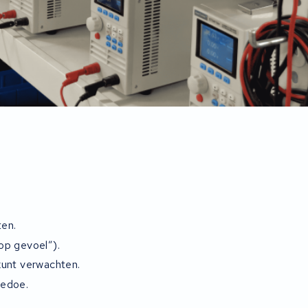
ten.
op gevoel”).
 kunt verwachten.
gedoe.