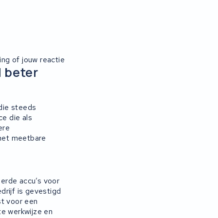
ring of jouw reactie
 beter
die steeds
ce die als
ere
 met meetbare
eerde accu’s voor
rijf is gevestigd
st voor een
te werkwijze en