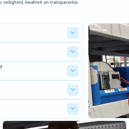
 veiligheid, kwaliteit en transparantie.
iteit: vaste processtappen, duidelijke
ring.
voerde werkzaamheden en controles). Zo
t?
ceerd worden richting klant.
s meetbaar). De eindtest/eindcontrole
erd de deur uitgaat.
analyseren, verbeteracties vast te
tie.
d, consistente kwaliteit en een