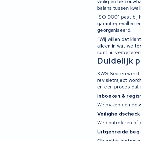
veilig en betrouwb
balans tussen kwal
ISO 9001 past bij 
garantiegevallen e
georganiseerd.
“Wij willen dat kla
alleen in wat we t
continu verbeteren
Duidelijk 
KWS Seuren werkt m
revisietraject wor
en een proces dat i
Inboeken & regis
We maken een dossi
Veiligheidscheck
We controleren of d
Uitgebreide beg
Objectief meten: w