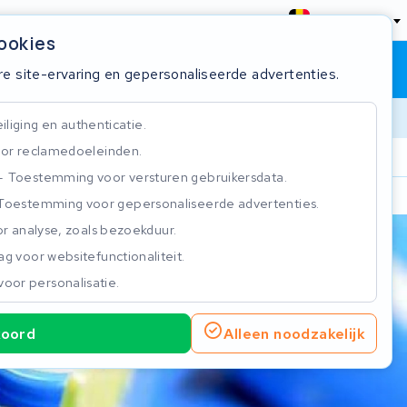
België
cookies
Winkelwagen
Inloggen
re site-ervaring en gepersonaliseerde advertenties.
liging en authenticatie.
or reclamedoeleinden.
ie
Klantbeoordeling 4.5/5
Toestemming voor versturen gebruikersdata.
Toestemming voor gepersonaliseerde advertenties.
n
r analyse, zoals bezoekduur.
g voor websitefunctionaliteit.
voor personalisatie.
koord
Alleen noodzakelijk