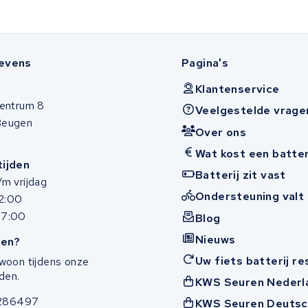
evens
Pagina's
Klantenservice
entrum 8
Veelgestelde vrage
Beugen
Over ons
Wat kost een batter
ijden
Batterij zit vast
m vrijdag
Ondersteuning valt 
12:00
17:00
Blog
Nieuws
en?
Uw fiets batterij r
woon tijdens onze
den.
KWS Seuren Nederl
286497
KWS Seuren Deutsc