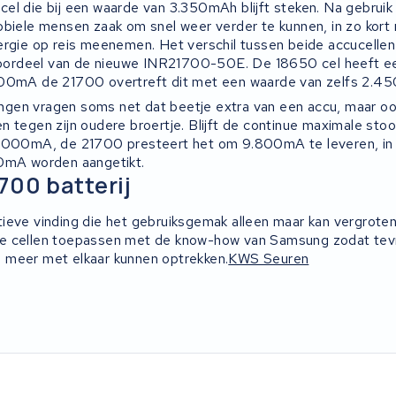
el die bij een waarde van 3.350mAh blijft steken. Na gebruik
biele mensen zaak om snel weer verder te kunnen, in zo kort m
ergie op reis meenemen. Het verschil tussen beide accucellen 
 voordeel van de nieuwe INR21700-50E. De 18650 cel heeft e
700mA de 21700 overtreft dit met een waarde van zelfs 2.
gen vragen soms net dat beetje extra van een accu, maar oo
 tegen zijn oudere broertje. Blijft de continue maximale stoo
8.000mA, de 21700 presteert het om 9.800mA te leveren, in 
00mA worden aangetikt.
700 batterij
ieve vinding die het gebruiksgemak alleen maar kan vergrote
e cellen toepassen met de know-how van Samsung zodat tev
 meer met elkaar kunnen optrekken.
KWS Seuren