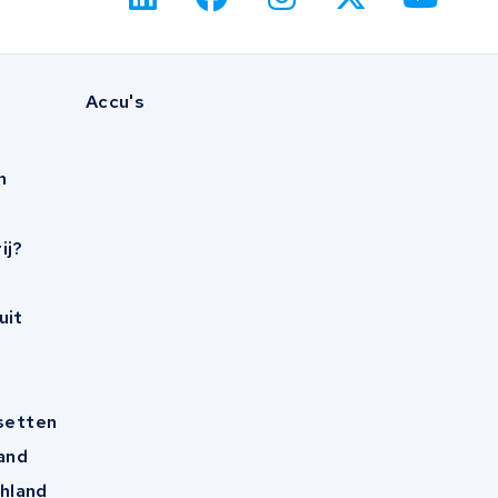
Accu's
n
ij?
uit
esetten
and
hland