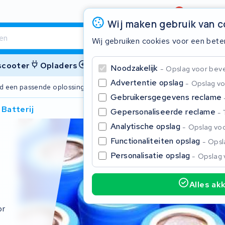
Beoordeling
4,6/5
Wij maken gebruik van 
Wij gebruiken cookies voor een bete
 scooter
Opladers
Accessoires
Noodzakelijk
Opslag voor bevei
Advertentie opslag
Opslag vo
ijd een passende oplossing
2 jaar garant
Gebruikersgegevens reclame
Batterij
Gepersonaliseerde reclame
Sluite
Analytische opslag
Opslag voo
Functionaliteiten opslag
Opsla
Personalisatie opslag
Opslag 
Alles ak
Begin te typen in de zoekbalk om te zoeken
or