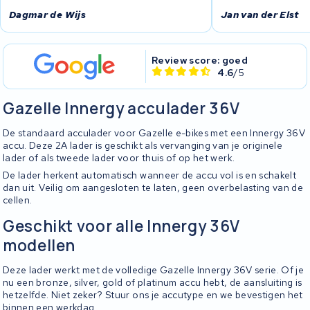
Dagmar de Wijs
Jan van der Elst
Review score: goed
4.6
/5
Gazelle Innergy acculader 36V
De standaard acculader voor Gazelle e-bikes met een Innergy 36V
accu. Deze 2A lader is geschikt als vervanging van je originele
lader of als tweede lader voor thuis of op het werk.
De lader herkent automatisch wanneer de accu vol is en schakelt
dan uit. Veilig om aangesloten te laten, geen overbelasting van de
cellen.
Geschikt voor alle Innergy 36V
modellen
Deze lader werkt met de volledige Gazelle Innergy 36V serie. Of je
nu een bronze, silver, gold of platinum accu hebt, de aansluiting is
hetzelfde. Niet zeker? Stuur ons je accutype en we bevestigen het
binnen een werkdag.