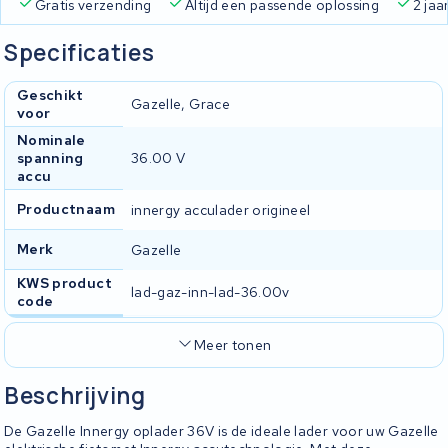
Gratis verzending
Altijd een passende oplossing
2 jaa
Specificaties
Geschikt
Gazelle, Grace
voor
Nominale
spanning
36.00 V
accu
Productnaam
innergy acculader origineel
Merk
Gazelle
KWS product
lad-gaz-inn-lad-36.00v
code
Meer tonen
Beschrijving
De Gazelle Innergy oplader 36V is de ideale lader voor uw Gazelle