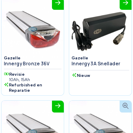
Gazelle
Gazelle
Innergy Bronze 36V
Innergy 3A Snellader
Revisie
Nieuw
10Ah, 15Ah
Refurbished en
Reparatie