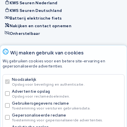
KWS Seuren Nederland
KWS Seuren Deutschland
Batterij elektrische fiets
Nakijken en contact opnemen
Onherstelbaar
Accu's
Wij maken gebruik van cookies
Wij gebruiken cookies voor een betere site-ervaring en
gepersonaliseerde advertenties.
© 2026 KWS Seuren
Algemene voorwaarden
Noodzakelijk
Privacy Policy
Opslag voor beveiliging en authenticatie.
Advertentie opslag
Opslag voor reclamedoeleinden.
Gebruikersgegevens reclame
Toestemming voor versturen gebruikersdata.
Gepersonaliseerde reclame
Toestemming voor gepersonaliseerde advertenties.