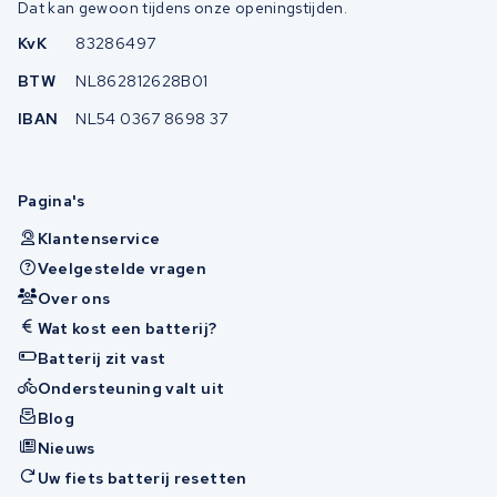
Dat kan gewoon tijdens onze openingstijden.
KvK
83286497
BTW
NL862812628B01
IBAN
NL54 0367 8698 37
Pagina's
Klantenservice
Veelgestelde vragen
Over ons
Wat kost een batterij?
Batterij zit vast
Ondersteuning valt uit
Blog
Nieuws
Uw fiets batterij resetten