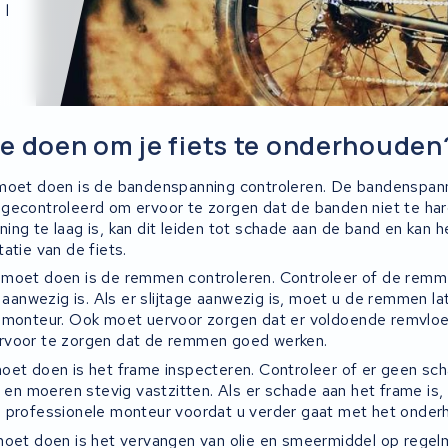
n
l
e doen om je fiets te onderhouden
 moet doen is de bandenspanning controleren. De bandenspan
gecontroleerd om ervoor te zorgen dat de banden niet te hard 
ng te laag is, kan dit leiden tot schade aan de band en kan h
atie van de fiets.
mo
et
do
en
is
de
rem
men
contro
le
ren
.
Cont
role
er
of
de
rem
m
a
an
we
zig
is
.
Al
s
er
sl
ij
t
age
a
an
we
zig
is
,
mo
et
u
de
rem
men
la
mon
te
ur
.
O
ok
mo
et
u
erv
oor
z
org
en
dat
er
v
old
o
ende
rem
vl
o
rv
oor
te
z
org
en
dat
de
rem
men
go
ed
w
er
ken
.
oet doen is het frame inspecteren. Controleer of er geen sc
n en moeren stevig vastzitten. Als er schade aan het frame is,
 professionele monteur voordat u verder gaat met het onderh
moet doen is het vervangen van olie en smeermiddel op regelm