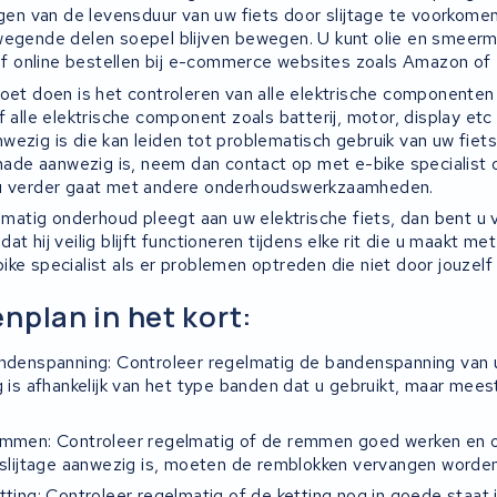
ngen van de levensduur van uw fiets door slijtage te voorkome
wegende delen soepel blijven bewegen. U kunt olie en smeermi
l of online bestellen bij e-commerce websites zoals Amazon of
moet doen is het controleren van alle elektrische componente
f alle elektrische component zoals batterij, motor, display et
wezig is die kan leiden tot problematisch gebruik van uw fiet
schade aanwezig is, neem dan contact op met e-bike specialist
 u verder gaat met andere onderhoudswerkzaamheden.
elmatig onderhoud pleegt aan uw elektrische fiets, dan bent u v
at hij veilig blijft functioneren tijdens elke rit die u maakt 
ike specialist als er problemen optreden die niet door jouzel
nplan in het kort:
nd
ens
pan
ning
:
Cont
role
er
reg
el
mat
ig
de
band
ens
pan
ning
van
g
is
af
han
kel
ijk
van
he
t
type
band
en
dat
u
g
eb
ru
ik
t
,
ma
ar
me
es
emmen: Controleer regelmatig of de remmen goed werken en of
r slijtage aanwezig is, moeten de remblokken vervangen worden
tting: Controleer regelmatig of de ketting nog in goede staat 