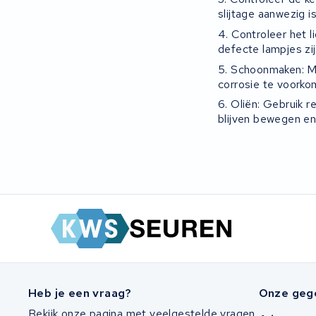
slijtage aanwezig i
4. Controleer het l
defecte lampjes zi
5. Schoonmaken: Ma
corrosie te voorko
6. Oliën: Gebruik 
blijven bewegen en
Heb je een vraag?
Onze geg
Bekijk onze pagina met veelgestelde vragen