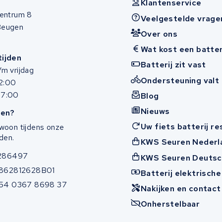
Klantenservice
entrum 8
Veelgestelde vrage
Beugen
Over ons
Wat kost een batter
ijden
Batterij zit vast
m vrijdag
Ondersteuning valt 
12:00
17:00
Blog
Nieuws
en?
Uw fiets batterij r
woon tijdens onze
den.
KWS Seuren Nederl
286497
KWS Seuren Deutsc
862812628B01
Batterij elektrische
54 0367 8698 37
Nakijken en contac
Onherstelbaar