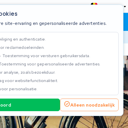
België
cookies
Winkelwagen
Inloggen
re site-ervaring en gepersonaliseerde advertenties.
liging en authenticatie.
or reclamedoeleinden.
ie
Klantbeoordeling 4.5/5
Toestemming voor versturen gebruikersdata.
Toestemming voor gepersonaliseerde advertenties.
n
r analyse, zoals bezoekduur.
g voor websitefunctionaliteit.
voor personalisatie.
koord
Alleen noodzakelijk