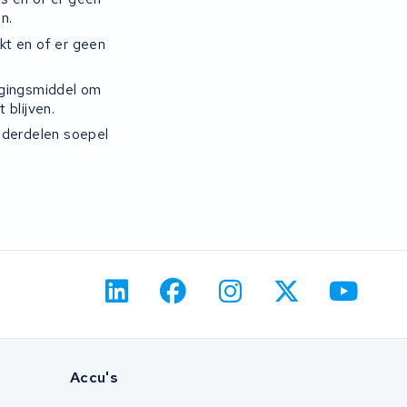
n.
rkt en of er geen
igingsmiddel om
 blijven.
nderdelen soepel
Accu's