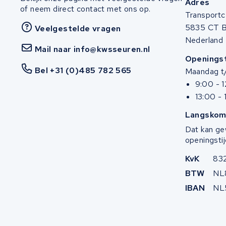
Adres
of neem direct contact met ons op.
Transportc
5835 CT 
Veelgestelde vragen
Nederland
Mail naar info@kwsseuren.nl
Openingst
Bel +31 (0)485 782 565
Maandag t/
9:00 - 
13:00 - 
Langskom
Dat kan ge
openingstij
KvK
83
BTW
NL
IBAN
NL