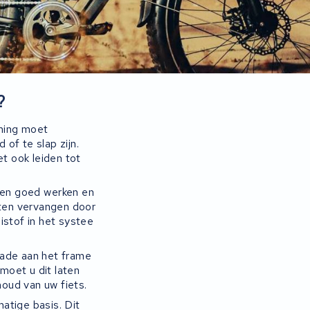
?
ning moet
of te slap zijn.
et ook leiden tot
en
go
ed
w
er
ken
en
t
en
ver
v
ang
en
door
e
ist
of
in
he
t
sy
ste
e
hade aan het frame
 moet u dit laten
oud van uw fiets.
atige basis. Dit