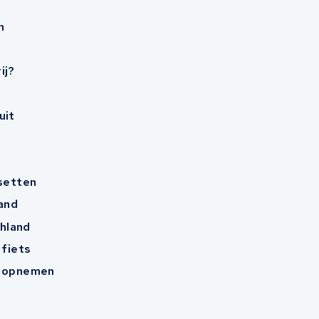
n
ij?
uit
esetten
and
hland
 fiets
t opnemen