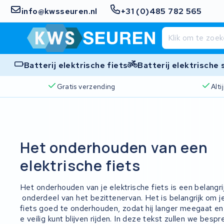
info@kwsseuren.nl
+31 (0)485 782 565
Batterij elektrische fiets
Batterij elektrische
Gratis verzending
Alt
Het onderhouden van een
elektrische fiets
H
et
on
der
h
oud
en
van
je
ele
k
tr
ische
fi
ets
is
e
en
bel
ang
ri
on
der
de
el
van
he
t
be
z
itten
erv
an
.
H
et
is
bel
ang
ri
j
k
om
j
fi
ets
go
ed
te
on
der
h
oud
en
,
z
od
at
hij
l
anger
me
ega
at
en
e
veili
g
k
unt
bl
ij
ven
r
ij
den
.
In
de
ze
te
k
st
z
ull
en
we
bes
pr