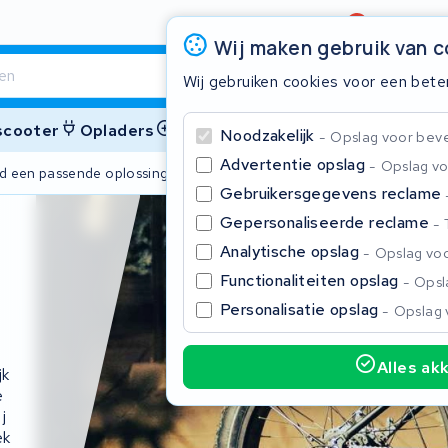
Beoordeling
4,6/5
Wij maken gebruik van 
Wij gebruiken cookies voor een bete
 scooter
Opladers
Accessoires
Noodzakelijk
Opslag voor bevei
Advertentie opslag
Opslag vo
ijd een passende oplossing
2 jaar garant
Gebruikersgegevens reclame
Gepersonaliseerde reclame
Sluite
Analytische opslag
Opslag voo
Functionaliteiten opslag
Opsla
Personalisatie opslag
Opslag 
Alles ak
j
k
Begin te typen in de zoekbalk om te zoeken
e
j
e
k