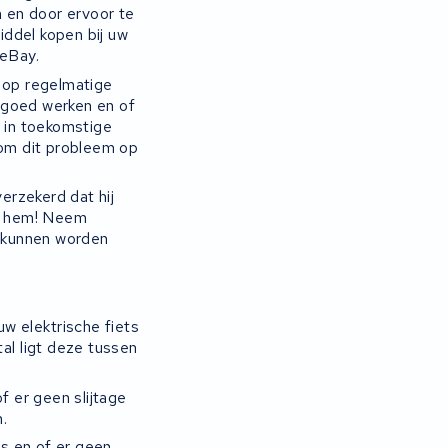
n en door ervoor te
ddel kopen bij uw
 eBay.
n op regelmatige
c goed werken en of
s in toekomstige
 om dit probleem op
erzekerd dat hij
met hem! Neem
f kunnen worden
u
w
ele
k
tr
ische
fi
ets
t
al
lig
t
de
ze
t
ussen
 er geen slijtage
.
is en of er geen