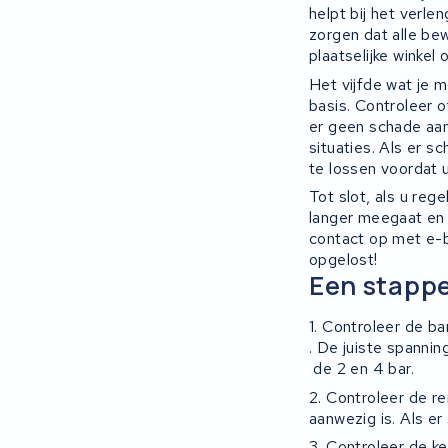
helpt bij het verle
zorgen dat alle be
plaatselijke winke
Het vijfde wat je 
basis. Controleer o
er geen schade aan
situaties. Als er 
te lossen voordat
Tot slot, als u reg
langer meegaat en d
contact op met e-b
opgelost!
Een stappe
1
.
Cont
role
er
de
ba
.
De
ju
iste
spannin
de
2
en
4
bar
.
2. Controleer de r
aanwezig is. Als e
3. Controleer de ke