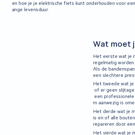
en
h
oe
je
je
ele
k
tr
ische
fi
ets
k
unt
on
der
h
oud
en
v
oor
e
e
ange
le
ven
s
du
ur
.
Wat moet j
Het eerste wat je
regelmatig worden 
Als de bandenspanni
een slechtere prest
H
et
tw
eed
e
wat
je
of
er
ge
en
sl
ij
t
age
e
en
profession
ele
m
a
an
we
zig
is
om
e
Het derde wat je m
is en of alle boute
repareren door een
Het vierde wat je 