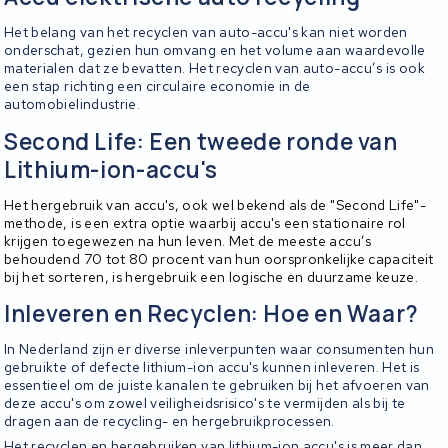
Het belang van het recyclen van auto-accu's kan niet worden
onderschat, gezien hun omvang en het volume aan waardevolle
materialen dat ze bevatten. Het recyclen van auto-accu’s is ook
een stap richting een circulaire economie in de
automobielindustrie.
Second Life: Een tweede ronde van
Lithium-ion-accu's
Het hergebruik van accu's, ook wel bekend als de "Second Life"-
methode, is een extra optie waarbij accu's een stationaire rol
krijgen toegewezen na hun leven. Met de meeste accu’s
behoudend 70 tot 80 procent van hun oorspronkelijke capaciteit
bij het sorteren, is hergebruik een logische en duurzame keuze.
Inleveren en Recyclen: Hoe en Waar?
In Nederland zijn er diverse inleverpunten waar consumenten hun
gebruikte of defecte lithium-ion accu's kunnen inleveren. Het is
essentieel om de juiste kanalen te gebruiken bij het afvoeren van
deze accu's om zowel veiligheidsrisico's te vermijden als bij te
dragen aan de recycling- en hergebruikprocessen.
Het recyclen en hergebruiken van lithium-ion accu's is meer dan