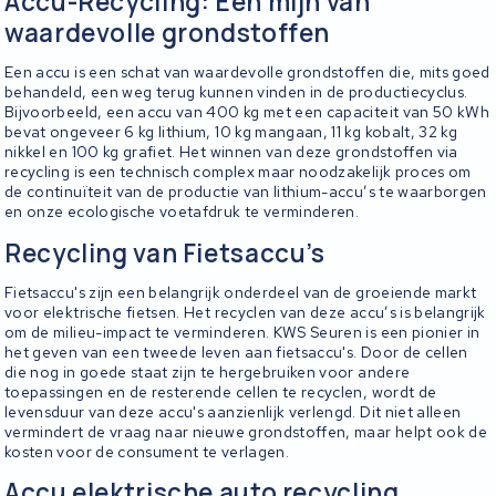
Accu-Recycling: Een mijn van
waardevolle grondstoffen
Een accu is een schat van waardevolle grondstoffen die, mits goed
behandeld, een weg terug kunnen vinden in de productiecyclus.
Bijvoorbeeld, een accu van 400 kg met een capaciteit van 50 kWh
bevat ongeveer 6 kg lithium, 10 kg mangaan, 11 kg kobalt, 32 kg
nikkel en 100 kg grafiet. Het winnen van deze grondstoffen via
recycling is een technisch complex maar noodzakelijk proces om
de continuïteit van de productie van lithium-accu’s te waarborgen
en onze ecologische voetafdruk te verminderen.
Recycling van Fietsaccu’s
Fietsaccu's zijn een belangrijk onderdeel van de groeiende markt
voor elektrische fietsen. Het recyclen van deze accu’s is belangrijk
om de milieu-impact te verminderen. KWS Seuren is een pionier in
het geven van een tweede leven aan fietsaccu's. Door de cellen
die nog in goede staat zijn te hergebruiken voor andere
toepassingen en de resterende cellen te recyclen, wordt de
levensduur van deze accu's aanzienlijk verlengd. Dit niet alleen
vermindert de vraag naar nieuwe grondstoffen, maar helpt ook de
kosten voor de consument te verlagen.
Accu elektrische auto recycling