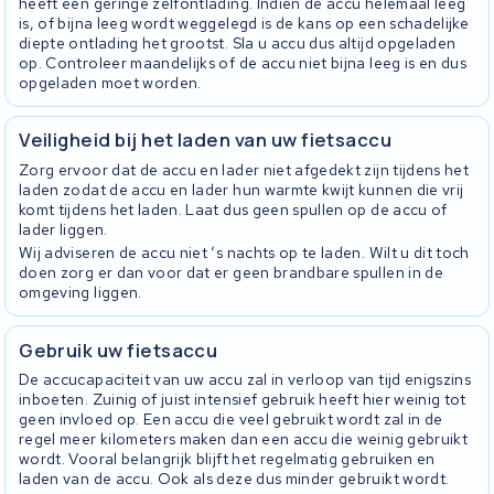
heeft een geringe zelfontlading. Indien de accu helemaal leeg
is, of bijna leeg wordt weggelegd is de kans op een schadelijke
diepte ontlading het grootst. Sla u accu dus altijd opgeladen
op. Controleer maandelijks of de accu niet bijna leeg is en dus
opgeladen moet worden.
Veiligheid bij het laden van uw fietsaccu
Zorg ervoor dat de accu en lader niet afgedekt zijn tijdens het
laden zodat de accu en lader hun warmte kwijt kunnen die vrij
komt tijdens het laden. Laat dus geen spullen op de accu of
lader liggen.
Wij adviseren de accu niet ‘s nachts op te laden. Wilt u dit toch
doen zorg er dan voor dat er geen brandbare spullen in de
omgeving liggen.
Gebruik uw fietsaccu
De accucapaciteit van uw accu zal in verloop van tijd enigszins
inboeten. Zuinig of juist intensief gebruik heeft hier weinig tot
geen invloed op. Een accu die veel gebruikt wordt zal in de
regel meer kilometers maken dan een accu die weinig gebruikt
wordt. Vooral belangrijk blijft het regelmatig gebruiken en
laden van de accu. Ook als deze dus minder gebruikt wordt.