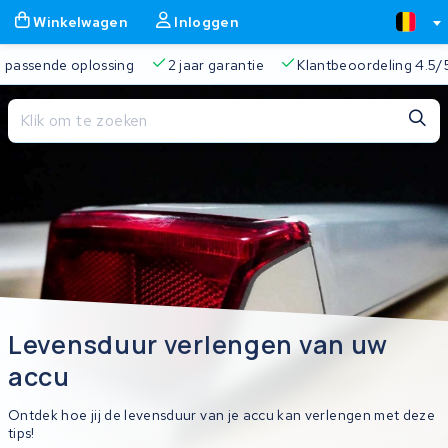
Winkelwagen
Inloggen
 passende oplossing
2 jaar garantie
Klantbeoordeling 4.5/5
Sluiten
Winkelwagen
Sluiten
Begin te typen in de zoekbalk om te zoeken
Je winkelwagen is leeg.
Gratis verzending
Altijd een passende oplossing
2 jaa
Levensduur verlengen van uw
accu
Ontdek hoe jij de levensduur van je accu kan verlengen met deze
tips!