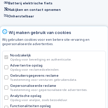
Batterij elektrische fiets
Nakijken en contact opnemen
Onherstelbaar
Accu's
Wij maken gebruik van cookies
Wij gebruiken cookies voor een betere site-ervaring en
gepersonaliseerde advertenties.
© 2026 KWS Seuren
Algemene voorwaarden
Noodzakelijk
Privacy Policy
Opslag voor beveiliging en authenticatie.
Advertentie opslag
Opslag voor reclamedoeleinden.
Gebruikersgegevens reclame
Toestemming voor versturen gebruikersdata.
Gepersonaliseerde reclame
Toestemming voor gepersonaliseerde advertenties.
Analytische opslag
Opslag voor analyse, zoals bezoekduur.
Functionaliteiten opslag