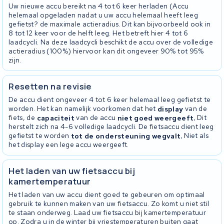
Uw nieuwe accu bereikt na 4 tot 6 keer herladen (Accu
helemaal opgeladen nadat u uw accu helemaal heeft leeg
gefietst? de maximale actieradius. Dit kan bijvoorbeeld ook in
8 tot 12 keer voor de helft leeg. Het betreft hier 4 tot 6
laadcycli. Na deze laadcycli beschikt de accu over de volledige
actieradius (100%) hiervoor kan dit ongeveer 90% tot 95%
zijn.
Resetten na revisie
De accu dient ongeveer 4 tot 6 keer helemaal leeg gefietst te
worden. Het kan namelijk voorkomen dat het
display
van de
fiets, de
capaciteit
van de accu
niet goed weergeeft.
Dit
herstelt zich na 4-6 volledige laadcycli. De fietsaccu dient leeg
gefietst te worden
tot de ondersteuning wegvalt.
Niet als
het display een lege accu weergeeft.
Het laden van uw fietsaccu bij
kamertemperatuur
Het laden van uw accu dient goed te gebeuren om optimaal
gebruik te kunnen maken van uw fietsaccu. Zo komt u niet stil
te staan onderweg. Laad uw fietsaccu bij kamertemperatuur
op. Zodra u in de winter bij vriestemperaturen buiten gaat