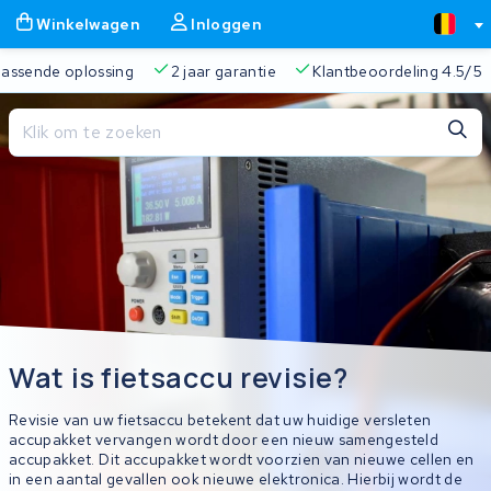
Winkelwagen
Inloggen
 passende oplossing
2 jaar garantie
Klantbeoordeling 4.5/5
Sluiten
Winkelwagen
Sluiten
Begin te typen in de zoekbalk om te zoeken
Je winkelwagen is leeg.
Gratis verzending
Altijd een passende oplossing
2 jaa
Wat is fietsaccu revisie?
Revisie van uw fietsaccu betekent dat uw huidige versleten
accupakket vervangen wordt door een nieuw samengesteld
accupakket. Dit accupakket wordt voorzien van nieuwe cellen en
in een aantal gevallen ook nieuwe elektronica. Hierbij wordt de