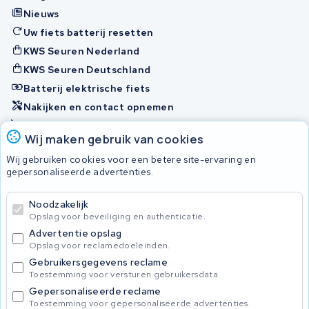
Nieuws
Uw fiets batterij resetten
KWS Seuren Nederland
KWS Seuren Deutschland
Batterij elektrische fiets
Nakijken en contact opnemen
Onherstelbaar
Wij maken gebruik van cookies
Wij gebruiken cookies voor een betere site-ervaring en
Accu's
gepersonaliseerde advertenties.
Noodzakelijk
© 2026 KWS Seuren
Opslag voor beveiliging en authenticatie.
Algemene voorwaarden
Advertentie opslag
Privacy Policy
Opslag voor reclamedoeleinden.
Gebruikersgegevens reclame
Toestemming voor versturen gebruikersdata.
Gepersonaliseerde reclame
Toestemming voor gepersonaliseerde advertenties.