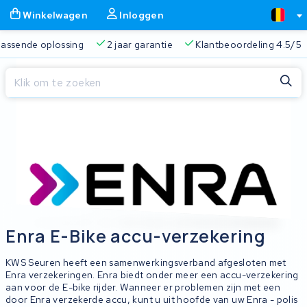
Winkelwagen
Inloggen
ding
Altijd een passende oplossing
2 jaar garantie
Klan
Sluiten
Winkelwagen
Sluiten
Begin te typen in de zoekbalk om te zoeken
Je winkelwagen is leeg.
Gratis verzending
Altijd een passende oplossing
2 jaa
Enra E-Bike accu-verzekering
KWS Seuren heeft een samenwerkingsverband afgesloten met
Enra verzekeringen. Enra biedt onder meer een accu-verzekering
aan voor de E-bike rijder. Wanneer er problemen zijn met een
door Enra verzekerde accu, kunt u uit hoofde van uw Enra - polis