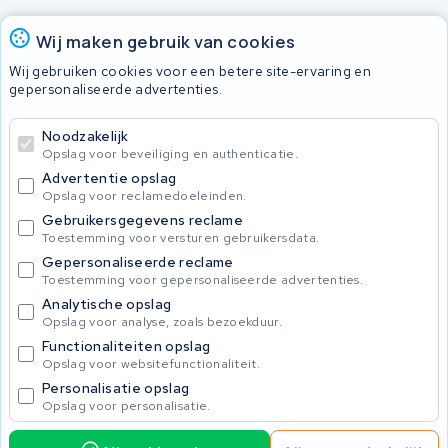
Accu's
Wij maken gebruik van cookies
Wij gebruiken cookies voor een betere site-ervaring en
gepersonaliseerde advertenties.
© 2026 KWS Seuren
Algemene voorwaarden
Noodzakelijk
Privacy Policy
Opslag voor beveiliging en authenticatie.
Advertentie opslag
Opslag voor reclamedoeleinden.
Gebruikersgegevens reclame
Toestemming voor versturen gebruikersdata.
Gepersonaliseerde reclame
Toestemming voor gepersonaliseerde advertenties.
Analytische opslag
Opslag voor analyse, zoals bezoekduur.
Functionaliteiten opslag
Opslag voor websitefunctionaliteit.
Personalisatie opslag
Opslag voor personalisatie.