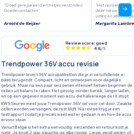
Goed gerepareerd en netjes verzonden.
Het reviseren van 
Goede contacten
deze nieuw niet me
uitleg en alles volg
Arnold de Keijzer
Margarita Lambre
Review score: goed
4.6
/5
Trendpower 36V accu revisie
Trendpower levert 36V accupakketten die je in verschillende e-
bikes terugvindt. Compact, licht en ontworpen voor dagelijks
gebruik. Maar na een paar seizoenen intensief fietsen beginnen de
cellen uit balans te raken. Het gevolg: minder bereik, langer laden,
en op een gegeven moment een accu die halverwege de rit stopt.
KWS Seuren meet jouw Trendpower 36V cel voor cel door. Zwakke
cellen worden vervangen, de rest blijft. Na revisie krijg je een
testrapport zodat je precies weet wat er gedaan is en hoe de accu
ervoor staat.
Vanuit België is het extra eenvoudig: verzenden en retour kost je
niets. Je krijgt 2 jaar garantie op elke revisie. Liever eerst weten of