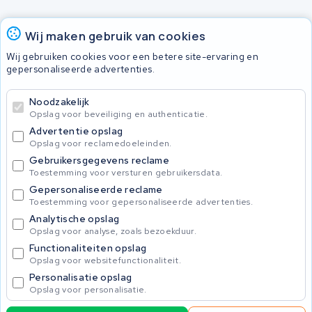
Accu's
Wij maken gebruik van cookies
Wij gebruiken cookies voor een betere site-ervaring en
gepersonaliseerde advertenties.
© 2026 KWS Seuren
Algemene voorwaarden
Noodzakelijk
Privacy Policy
Opslag voor beveiliging en authenticatie.
Advertentie opslag
Opslag voor reclamedoeleinden.
Gebruikersgegevens reclame
Toestemming voor versturen gebruikersdata.
Gepersonaliseerde reclame
Toestemming voor gepersonaliseerde advertenties.
Analytische opslag
Opslag voor analyse, zoals bezoekduur.
Functionaliteiten opslag
Opslag voor websitefunctionaliteit.
Personalisatie opslag
Opslag voor personalisatie.