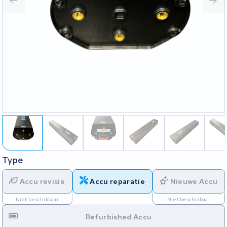
Type
Accu revisie
Accu reparatie
Nieuwe Accu
Niet beschikbaar
Niet beschikbaar
Refurbished Accu