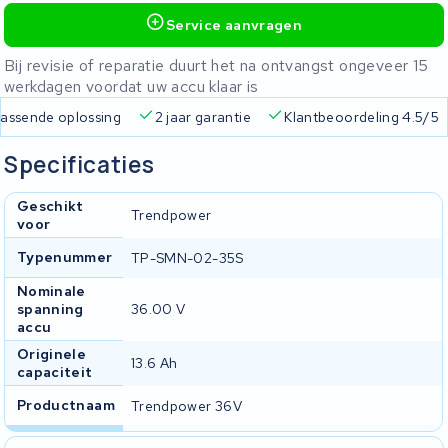
Service aanvragen
Bij revisie of reparatie duurt het na ontvangst ongeveer 15
werkdagen voordat uw accu klaar is
n passende oplossing
2 jaar garantie
Klantbeoordeling 4.5/5
Specificaties
Geschikt
Trendpower
voor
Typenummer
TP-SMN-02-35S
Nominale
spanning
36.00 V
accu
Originele
13.6 Ah
capaciteit
Productnaam
Trendpower 36V