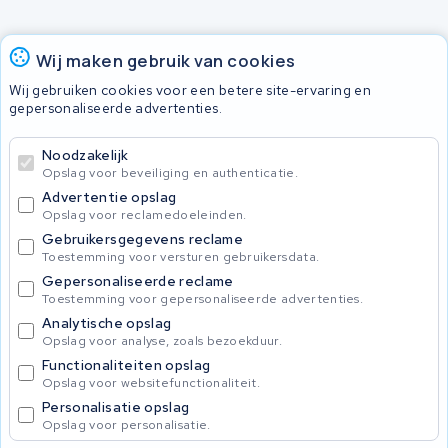
Accu's
Wij maken gebruik van cookies
Wij gebruiken cookies voor een betere site-ervaring en
gepersonaliseerde advertenties.
© 2026 KWS Seuren
Algemene voorwaarden
Noodzakelijk
Privacy Policy
Opslag voor beveiliging en authenticatie.
Advertentie opslag
Opslag voor reclamedoeleinden.
Gebruikersgegevens reclame
Toestemming voor versturen gebruikersdata.
Gepersonaliseerde reclame
Toestemming voor gepersonaliseerde advertenties.
Analytische opslag
Opslag voor analyse, zoals bezoekduur.
Functionaliteiten opslag
Opslag voor websitefunctionaliteit.
Personalisatie opslag
Opslag voor personalisatie.