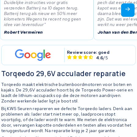
Duidelijke instructies voor gratis
pech dat eerst de e
verzenden Batterij na 10 dagen terug.
kapot was en verv
Batterij terug als nieuw en 50% meer
daarna bleek de acc
kilometers Wegens te recent nog geen
zijn. Dat was wel ev
idee van levensduur
werkt nu weer perfe
Robert Vermeiren
Johan van den Be
Review score: goed
4.6
/5
Torqeedo 29,6V acculader reparatie
Torqeedo maakt elektrische buitenboordmotoren voor boten en
kajaks. De 29,6V acculader hoort bij de Torqeedo Power-serie en
laadt de lithium-accupacks op die deze motoren aandrijven.
Zonder werkende lader ligt je boot stil.
Bij KWS Seuren repareren we defecte Torqeedo laders. Denk aan
problemen als: lader start niet meer op, laadproces stopt
voortijdig, of de lader wordt te warm. We meten de elektronica
door, vervangen kapotte onderdelen en testen alles voordat het
teruggestuurd wordt. Na reparatie krijg je 2 jaar garantie.