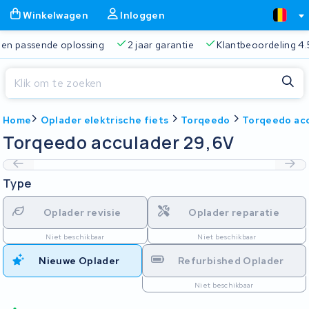
Winkelwagen
Inloggen
 passende oplossing
2 jaar garantie
Klantbeoordeling 4.5/5
Sluiten
Home
Oplader elektrische fiets
Torqeedo
Torqeedo acc
Winkelwagen
Sluiten
Torqeedo acculader 29,6V
Begin te typen in de zoekbalk om te zoeken
Je winkelwagen is leeg.
Type
Gratis verzending
Altijd een passende oplossing
2 jaa
Oplader revisie
Oplader reparatie
Niet beschikbaar
Niet beschikbaar
Nieuwe Oplader
Refurbished Oplader
Niet beschikbaar