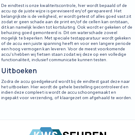
De eindtest is onze kwaliteitscontrole, hier wordt bepaald of de
accu op de juiste wijze is gereviseerd en/of gerepareerd. Het
belangrijkste is de veiligheid, er wordt getest of alles goed vast zit
zodat er geen schade aan de print en/of de cellen kan ontstaan,
dit kan namelijk leiden tot kortsluiting. Ook wordt er gekeken of de
behuizing goed gemonteerd is. Dit om waterschade zoveel
mogelijk te beperken. Met speciale testapparatuur wordt gekeken
of de accu een juiste spanning heeft en voor een langere periode
een hoog vermogen kan leveren. Voor de meest voorkomende
accu's hebben wij fietsen staan zodat wij deze op een volledige
functionaliteit, inclusief communicatie kunnen testen.
Uitboeken
Zodra de accu goedgekeurd wordt bij de eindtest gaat deze naar
het uitboeken. Hier wordt de gehele bestelling gecontroleerd en
indien deze compleet is wordt de accu schoongemaakt en
ingepakt voor verzending, of klaargezet om afgehaald te worden.