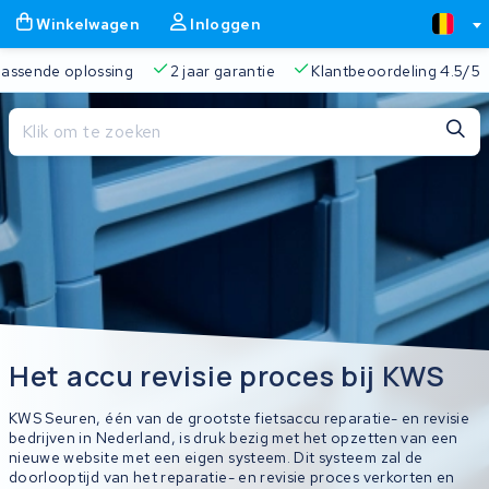
Winkelwagen
Inloggen
 passende oplossing
2 jaar garantie
Klantbeoordeling 4.5/5
Sluiten
Winkelwagen
Sluiten
Begin te typen in de zoekbalk om te zoeken
Je winkelwagen is leeg.
Gratis verzending
Altijd een passende oplossing
2 jaa
Het accu revisie proces bij KWS
KWS Seuren, één van de grootste fietsaccu reparatie- en revisie
bedrijven in Nederland, is druk bezig met het opzetten van een
nieuwe website met een eigen systeem. Dit systeem zal de
doorlooptijd van het reparatie- en revisie proces verkorten en