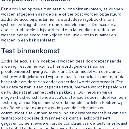
Een accu kan op twee manieren bij ons binnenkomen, ze kunnen
worden afgegeven aan de balie of per post worden opgestuurd.
Zodra de accu bij ons binnen is wordt deze ingeboekt in ons
systeem en krijgt deze een uniek bestelnummer. De accu en alle
andere onderdelen, bijvoorbeeld een lader, die door de klant
worden aangeleverd een krijgen een uniek intern nummer en
worden in één bak geplaatst.
Test binnenkomst
Zodra de accu's zijn ingeboekt worden deze doorgezet naar de
afdeling Test binnenkomst, hier wordt gekeken naar de
probleemomschrijving van de klant. Door middel van een aantal
testen wordt gekeken of wij tot eenzelfde conclusie komen, of dat
het probleem door een ander onderdeel wordt veroorzaakt. Een
van deze testen is een capaciteitstest, hiermee wordt bepaald wat
de huidige staat vanhet cellen pakket is. Ook hebben wij de
mogelijkheid verschillende accu’s uit te lezen door middel van een
testprogramma. Bij de meest voorkomende modellen hebben wij
ook fietsen staan om de werking van de elektronica en
communicatie te kunnen testen. Indien gewenst wordt hiervan een
testrapport opgesteld. Wanneer de klant al akkoord heeft
gegeven op een revisie en uit de conclusie van de testbinnenkomst
blijkt dat dit inderdaad nodig is wordt de accu meteen naar de